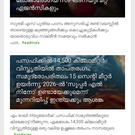
ലോകാരോഗ്യ സംഘടനയും മറ്റ്
ഏജന്‍സികളും
സുരഭി എസ് പുതിയ പഠനം അനുസരിച്ച്, രണ്ട് വയസ്സില്‍
താഴെയുള്ള കുഞ്ഞുങ്ങള്‍ക്കും കൊച്ചുകുട്ടികള്‍ക്കും
യാതൊരുവിധ സ്‌ക്രീന്‍ സമയവും നല്‍കാന്‍
പാട...
Readmore
5
പസഫിക്കില്‍ 14,500 കിലോമീറ്റര്‍
വിസ്തൃതിയില്‍ താപതരംഗം;
സമുദ്രോപരിതലം 15 സെന്റി മീറ്റര്‍
ഉയര്‍ന്നു, 2026-ല്‍ 'സൂപ്പര്‍ എല്‍
നിനോ' ഉണ്ടായേക്കുമെന്ന്
മുന്നറിയിപ്പ്, ഇന്ത്യക്കും ആശങ്ക
എം രാഖി ന്യൂയോര്‍ക്: പസഫിക് സമുദ്രത്തിലൂടെ
കിഴക്കോട്ട് നീങ്ങുന്ന, ഏകദേശം 14,500 കിലോമീറ്റര്‍
വിസ്തൃതിയുള്ള ഒരു വലിയ ഉഷ്ണജല തരംഗം നാസയുടെ
...
Readmore