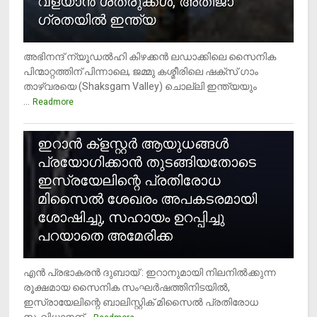
വളയാൻ ശത്രുക്കൾ, അതിജാ​
ഗ്രതയിൽ ഇന്ത്യ
അഭിനന്ദ് ന്യൂഡൽഹി കിഴക്കൻ ലഡാക്കിലെ സൈനിക
പിന്മാറ്റത്തിന് പിന്നാലെ, ജമ്മു കശ്മീരിലെ ഷക്സ് ​ഗാം
താഴ്‌വരയെ (Shaksgam Valley) ചൊല്ലി ഇന്ത്യയും
...
Readmore
2
ഇറാന്‍ ക്‌ളസ്റ്റര്‍ ആയുധങ്ങള്‍
പ്രയോഗിക്കാന്‍ തുടങ്ങിയതോടെ
ഇസ്രയേലിന്റെ പ്രതിരോധ
മിസൈല്‍ ശേഖരം അപകടരമായി
ശോഷിച്ചു, സഹായം ഉറപ്പിച്ചു
പറയാതെ അമേരിക്ക
എന്‍ പ്രഭാകരന്‍ ദുബായ് : ഇറാനുമായി നിലനില്‍ക്കുന്ന
രൂക്ഷമായ സൈനിക സംഘര്‍ഷത്തിനിടയില്‍,
ഇസ്രായേലിന്റെ ബാലിസ്റ്റിക് മിസൈല്‍ പ്രതിരോധ