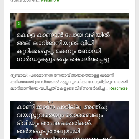
സംവിധാനങ്...
Readmore
3
മകളെ കാണാന്‍ പോയ വഴിയില്‍
അലി ലാറിജാനിയുടെ വിധി
കുറിക്കപ്പെട്ടു, മകനും ബോഡി
ഗാര്‍ഡുകളും ഒപ്പം കൊല്ലപ്പെട്ടു
ദുബായ് : പരമോന്നത നേതാവ് അയത്തൊള്ള ഖമേനി
കഴിഞ്ഞാല്‍ ഇസ്രയേല്‍ ഏറ്റവുമധികം നോട്ടമിട്ടിരുന്ന അലി
ലാറിജാനിയെ വധിച്ചത് മകളുടെ വീട് സന്ദര്‍ശിച്ച ...
4
Readmore
രണ്ടു വയസ്സില്‍ താഴെ സ്‌ക്രീന്‍
കാണിക്കാനേ പാടില്ല, അഞ്ചു
വയസ്സുവരെയും മൊബൈലും
ടിവിയും അപകടകാരികള്‍:
ഓര്‍മപ്പെടുത്തലുമായി