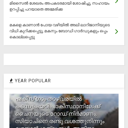
മിസൈല്‍ ശേഖരം അപകടരമായി ശോഷിച്ചു, സഹായം
ഉറപ്പിച്ചു പറയാതെ അമേരിക്ക
മകളെ കാണാന്‍ പോയ വഴിയില്‍ അലി ലാറിജാനിയുടെ
വിധി കുറിക്കപ്പെട്ടു, മകനും ബോഡി ഗാര്‍ഡുകളും ഒപ്പം
കൊല്ലപ്പെട്ടു
YEAR POPULAR
1
ഷക്സ് ​ഗാം താഴ്‌വരയിൽ
കടന്നുകയറി പാകിസ്ഥാനിലേക്ക്
ചൈനയുടെ റോഡ് നിർമാണം,
സിയാചിനെ രണ്ടു വശത്തുനിന്നും