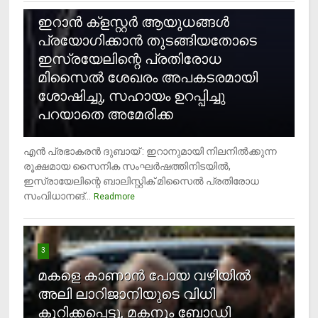
ഇറാന്‍ ക്‌ളസ്റ്റര്‍ ആയുധങ്ങള്‍
പ്രയോഗിക്കാന്‍ തുടങ്ങിയതോടെ
ഇസ്രയേലിന്റെ പ്രതിരോധ
മിസൈല്‍ ശേഖരം അപകടരമായി
ശോഷിച്ചു, സഹായം ഉറപ്പിച്ചു
പറയാതെ അമേരിക്ക
എന്‍ പ്രഭാകരന്‍ ദുബായ് : ഇറാനുമായി നിലനില്‍ക്കുന്ന
രൂക്ഷമായ സൈനിക സംഘര്‍ഷത്തിനിടയില്‍,
ഇസ്രായേലിന്റെ ബാലിസ്റ്റിക് മിസൈല്‍ പ്രതിരോധ
സംവിധാനങ്...
Readmore
3
മകളെ കാണാന്‍ പോയ വഴിയില്‍
അലി ലാറിജാനിയുടെ വിധി
കുറിക്കപ്പെട്ടു, മകനും ബോഡി