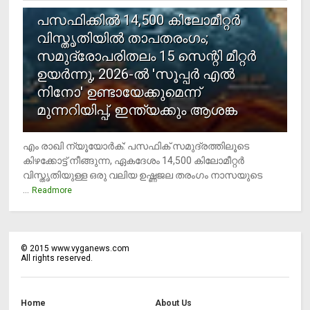
പസഫിക്കില്‍ 14,500 കിലോമീറ്റര്‍
വിസ്തൃതിയില്‍ താപതരംഗം;
സമുദ്രോപരിതലം 15 സെന്റി മീറ്റര്‍
ഉയര്‍ന്നു, 2026-ല്‍ 'സൂപ്പര്‍ എല്‍
നിനോ' ഉണ്ടായേക്കുമെന്ന്
മുന്നറിയിപ്പ്, ഇന്ത്യക്കും ആശങ്ക
എം രാഖി ന്യൂയോര്‍ക്: പസഫിക് സമുദ്രത്തിലൂടെ
കിഴക്കോട്ട് നീങ്ങുന്ന, ഏകദേശം 14,500 കിലോമീറ്റര്‍
വിസ്തൃതിയുള്ള ഒരു വലിയ ഉഷ്ണജല തരംഗം നാസയുടെ
...
Readmore
©
2015
www.vyganews.com
All rights reserved.
Home
About Us