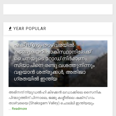
YEAR POPULAR
1
ഷക്സ് ​ഗാം താഴ്‌വരയിൽ
കടന്നുകയറി പാകിസ്ഥാനിലേക്ക്
ചൈനയുടെ റോഡ് നിർമാണം,
സിയാചിനെ രണ്ടു വശത്തുനിന്നും
വളയാൻ ശത്രുക്കൾ, അതിജാ​
ഗ്രതയിൽ ഇന്ത്യ
അഭിനന്ദ് ന്യൂഡൽഹി കിഴക്കൻ ലഡാക്കിലെ സൈനിക
പിന്മാറ്റത്തിന് പിന്നാലെ, ജമ്മു കശ്മീരിലെ ഷക്സ് ​ഗാം
താഴ്‌വരയെ (Shaksgam Valley) ചൊല്ലി ഇന്ത്യയും
...
Readmore
2