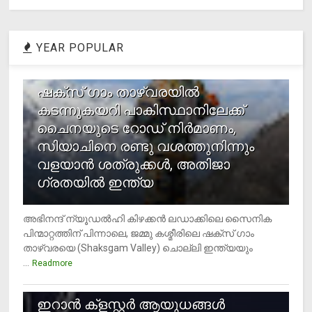
YEAR POPULAR
1
ഷക്സ് ​ഗാം താഴ്‌വരയിൽ
കടന്നുകയറി പാകിസ്ഥാനിലേക്ക്
ചൈനയുടെ റോഡ് നിർമാണം,
സിയാചിനെ രണ്ടു വശത്തുനിന്നും
വളയാൻ ശത്രുക്കൾ, അതിജാ​
ഗ്രതയിൽ ഇന്ത്യ
അഭിനന്ദ് ന്യൂഡൽഹി കിഴക്കൻ ലഡാക്കിലെ സൈനിക
പിന്മാറ്റത്തിന് പിന്നാലെ, ജമ്മു കശ്മീരിലെ ഷക്സ് ​ഗാം
താഴ്‌വരയെ (Shaksgam Valley) ചൊല്ലി ഇന്ത്യയും
...
Readmore
2
ഇറാന്‍ ക്‌ളസ്റ്റര്‍ ആയുധങ്ങള്‍