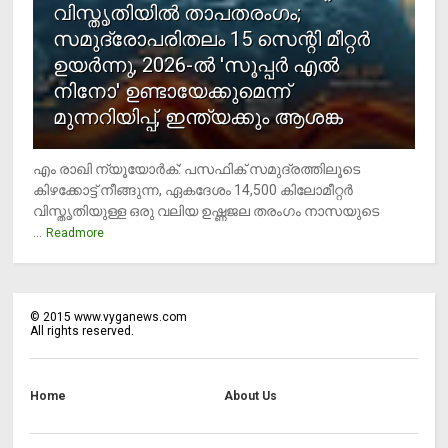
വിസ്തൃതിയില്‍ താപതരംഗം;
സമുദ്രോപരിതലം 15 സെന്റി മീറ്റര്‍
ഉയര്‍ന്നു, 2026-ല്‍ 'സൂപ്പര്‍ എല്‍
നിനോ' ഉണ്ടായേക്കുമെന്ന്
മുന്നറിയിപ്പ്, ഇന്ത്യക്കും ആശങ്ക
എം രാഖി ന്യൂയോര്‍ക്: പസഫിക് സമുദ്രത്തിലൂടെ
കിഴക്കോട്ട് നീങ്ങുന്ന, ഏകദേശം 14,500 കിലോമീറ്റര്‍
വിസ്തൃതിയുള്ള ഒരു വലിയ ഉഷ്ണജല തരംഗം നാസയുടെ
...
Readmore
©
2015
www.vyganews.com
All rights reserved.
Home
About Us