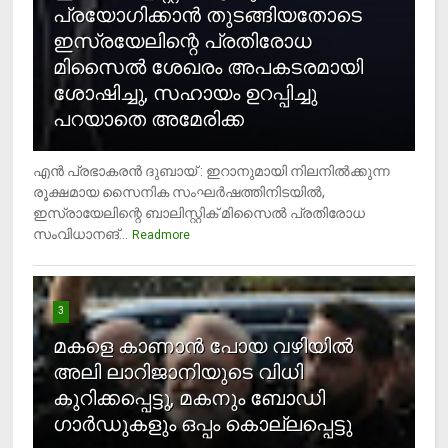
പ്രയോഗിക്കാന്‍ തുടങ്ങിയതോടെ
ഇസ്രയേലിന്റെ പ്രതിരോധ
മിസൈല്‍ ശേഖരം അപകടരമായി
ശോഷിച്ചു, സഹായം ഉറപ്പിച്ചു
പറയാതെ അമേരിക്ക
എന്‍ പ്രഭാകരന്‍ ദുബായ് : ഇറാനുമായി നിലനില്‍ക്കുന്ന
രൂക്ഷമായ സൈനിക സംഘര്‍ഷത്തിനിടയില്‍,
ഇസ്രായേലിന്റെ ബാലിസ്റ്റിക് മിസൈല്‍ പ്രതിരോധ
സംവിധാനങ്...
Readmore
3
മകളെ കാണാന്‍ പോയ വഴിയില്‍
അലി ലാറിജാനിയുടെ വിധി
കുറിക്കപ്പെട്ടു, മകനും ബോഡി
ഗാര്‍ഡുകളും ഒപ്പം കൊല്ലപ്പെട്ടു