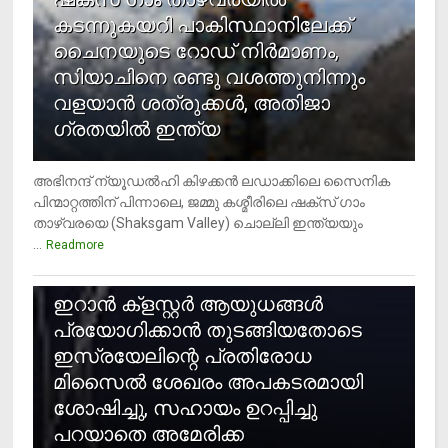
കടന്നുകയറി പാകിസ്ഥാനിലേക്ക്
ചൈനയുടെ റോഡ് നിർമാണം,
സിയാചിനെ രണ്ടു വശത്തുനിന്നും
വളയാൻ ശത്രുക്കൾ, അതിജാ​
ഗ്രതയിൽ ഇന്ത്യ
അഭിനന്ദ് ന്യൂഡൽഹി കിഴക്കൻ ലഡാക്കിലെ സൈനിക
പിന്മാറ്റത്തിന് പിന്നാലെ, ജമ്മു കശ്മീരിലെ ഷക്സ് ​ഗാം
താഴ്‌വരയെ (Shaksgam Valley) ചൊല്ലി ഇന്ത്യയും
...
Readmore
2
ഇറാന്‍ ക്‌ളസ്റ്റര്‍ ആയുധങ്ങള്‍
പ്രയോഗിക്കാന്‍ തുടങ്ങിയതോടെ
ഇസ്രയേലിന്റെ പ്രതിരോധ
മിസൈല്‍ ശേഖരം അപകടരമായി
ശോഷിച്ചു, സഹായം ഉറപ്പിച്ചു
പറയാതെ അമേരിക്ക