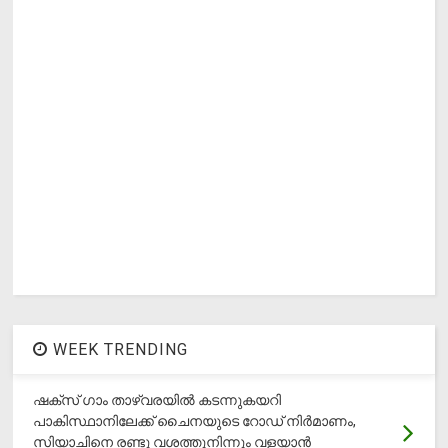
WEEK TRENDING
ഷക്സ് ​ഗാം താഴ്‌വരയിൽ കടന്നുകയറി
പാകിസ്ഥാനിലേക്ക് ചൈനയുടെ റോഡ് നിർമാണം,
സിയാചിനെ രണ്ടു വശത്തുനിന്നും വളയാൻ