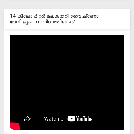
14 കിലോ മീറ്റര്‍ മലകയറി വൈഷ്‌ണോ
ദേവിയുടെ സവിധത്തിലേക്ക്