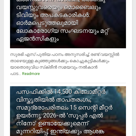
വയസ്സുവരെയും മൊബൈലും
ടിവിയും അപകടകാരികള്‍:
ഓര്‍മപ്പെടുത്തലുമായി
ലോകാരോഗ്യ സംഘടനയും മറ്റ്
ഏജന്‍സികളും
സുരഭി എസ് പുതിയ പഠനം അനുസരിച്ച്, രണ്ട് വയസ്സില്‍
താഴെയുള്ള കുഞ്ഞുങ്ങള്‍ക്കും കൊച്ചുകുട്ടികള്‍ക്കും
യാതൊരുവിധ സ്‌ക്രീന്‍ സമയവും നല്‍കാന്‍
പാട...
Readmore
5
പസഫിക്കില്‍ 14,500 കിലോമീറ്റര്‍
വിസ്തൃതിയില്‍ താപതരംഗം;
സമുദ്രോപരിതലം 15 സെന്റി മീറ്റര്‍
ഉയര്‍ന്നു, 2026-ല്‍ 'സൂപ്പര്‍ എല്‍
നിനോ' ഉണ്ടായേക്കുമെന്ന്
മുന്നറിയിപ്പ്, ഇന്ത്യക്കും ആശങ്ക