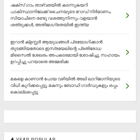
ഷക്സ് ​ഗാം താഴ്‌വരയിൽ കടന്നുകയറി
പാകിസ്ഥാനിലേക്ക് ചൈനയുടെ റോഡ് നിർമാണം,
സിയാചിനെ രണ്ടു വശത്തുനിന്നും വളയാൻ
ശത്രുക്കൾ, അതിജാ​ഗ്രതയിൽ ഇന്ത്യ
ഇറാന്‍ ക്‌ളസ്റ്റര്‍ ആയുധങ്ങള്‍ പ്രയോഗിക്കാന്‍
തുടങ്ങിയതോടെ ഇസ്രയേലിന്റെ പ്രതിരോധ
മിസൈല്‍ ശേഖരം അപകടരമായി ശോഷിച്ചു, സഹായം
ഉറപ്പിച്ചു പറയാതെ അമേരിക്ക
മകളെ കാണാന്‍ പോയ വഴിയില്‍ അലി ലാറിജാനിയുടെ
വിധി കുറിക്കപ്പെട്ടു, മകനും ബോഡി ഗാര്‍ഡുകളും ഒപ്പം
കൊല്ലപ്പെട്ടു
YEAR POPULAR