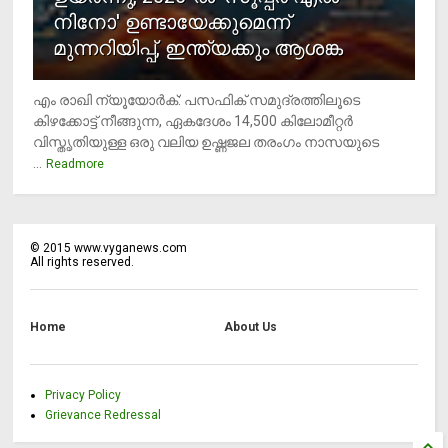
നിനോ' ഉണ്ടായേക്കുമെന്ന്
മുന്നറിയിപ്പ്, ഇന്ത്യക്കും ആശങ്ക
എം രാഖി ന്യൂയോര്‍ക്: പസഫിക് സമുദ്രത്തിലൂടെ
കിഴക്കോട്ട് നീങ്ങുന്ന, ഏകദേശം 14,500 കിലോമീറ്റര്‍
വിസ്തൃതിയുള്ള ഒരു വലിയ ഉഷ്ണജല തരംഗം നാസയുടെ
...
Readmore
©
2015
www.vyganews.com
All rights reserved.
Home
About Us
Privacy Policy
Grievance Redressal