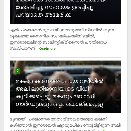
ശോഷിച്ചു, സഹായം ഉറപ്പിച്ചു
പറയാതെ അമേരിക്ക
എന്‍ പ്രഭാകരന്‍ ദുബായ് : ഇറാനുമായി നിലനില്‍ക്കുന്ന
രൂക്ഷമായ സൈനിക സംഘര്‍ഷത്തിനിടയില്‍,
ഇസ്രായേലിന്റെ ബാലിസ്റ്റിക് മിസൈല്‍ പ്രതിരോധ
സംവിധാനങ്...
Readmore
3
മകളെ കാണാന്‍ പോയ വഴിയില്‍
അലി ലാറിജാനിയുടെ വിധി
കുറിക്കപ്പെട്ടു, മകനും ബോഡി
ഗാര്‍ഡുകളും ഒപ്പം കൊല്ലപ്പെട്ടു
ദുബായ് : പരമോന്നത നേതാവ് അയത്തൊള്ള ഖമേനി
കഴിഞ്ഞാല്‍ ഇസ്രയേല്‍ ഏറ്റവുമധികം നോട്ടമിട്ടിരുന്ന അലി
4