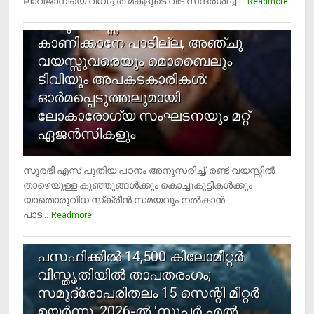
ലാറിജാനിയെ വധിച്ചത് മകളുടെ വീട് സന്ദര്‍ശിച്ച ...
Readmore
രണ്ടു വയസ്സില്‍ താഴെ സ്‌ക്രീന്‍
കാണിക്കാനേ പാടില്ല, അഞ്ചു
വയസ്സുവരെയും മൊബൈലും
ടിവിയും അപകടകാരികള്‍:
ഓര്‍മപ്പെടുത്തലുമായി
ലോകാരോഗ്യ സംഘടനയും മറ്റ്
ഏജന്‍സികളും
സുരഭി എസ് പുതിയ പഠനം അനുസരിച്ച്, രണ്ട് വയസ്സില്‍
താഴെയുള്ള കുഞ്ഞുങ്ങള്‍ക്കും കൊച്ചുകുട്ടികള്‍ക്കും
യാതൊരുവിധ സ്‌ക്രീന്‍ സമയവും നല്‍കാന്‍
പാട...
Readmore
5
പസഫിക്കില്‍ 14,500 കിലോമീറ്റര്‍
വിസ്തൃതിയില്‍ താപതരംഗം;
സമുദ്രോപരിതലം 15 സെന്റി മീറ്റര്‍
ഉയര്‍ന്നു, 2026-ല്‍ 'സൂപ്പര്‍ എല്‍