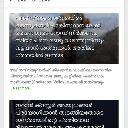
1
ഷക്സ് ​ഗാം താഴ്‌വരയിൽ
കടന്നുകയറി പാകിസ്ഥാനിലേക്ക്
ചൈനയുടെ റോഡ് നിർമാണം,
സിയാചിനെ രണ്ടു വശത്തുനിന്നും
വളയാൻ ശത്രുക്കൾ, അതിജാ​
ഗ്രതയിൽ ഇന്ത്യ
അഭിനന്ദ് ന്യൂഡൽഹി കിഴക്കൻ ലഡാക്കിലെ സൈനിക
പിന്മാറ്റത്തിന് പിന്നാലെ, ജമ്മു കശ്മീരിലെ ഷക്സ് ​ഗാം
താഴ്‌വരയെ (Shaksgam Valley) ചൊല്ലി ഇന്ത്യയും
...
Readmore
2
ഇറാന്‍ ക്‌ളസ്റ്റര്‍ ആയുധങ്ങള്‍
പ്രയോഗിക്കാന്‍ തുടങ്ങിയതോടെ
ഇസ്രയേലിന്റെ പ്രതിരോധ
മിസൈല്‍ ശേഖരം അപകടരമായി