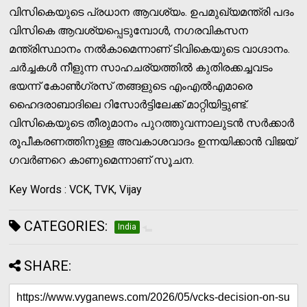
വിസികെയുടെ പ്രധാന ആവശ്യം. ഉപമുഖ്യമന്ത്രി പദം
വിസികെ ആവശ്യപ്പെടുമ്പോൾ, നഗരവികസന
മന്ത്രിസ്ഥാനം നൽകാമെന്നാണ് ടിവികെയുടെ വാഗ്ദാനം.
ചർച്ചകൾ നീളുന്ന സാഹചര്യത്തിൽ കുതിരക്കച്ചവടം
ഭയന്ന് കോൺഗ്രസ് തങ്ങളുടെ എംഎൽഎമാരെ
ഹൈദരാബാദിലെ റിസോർട്ടിലേക്ക് മാറ്റിയിട്ടുണ്ട്.
വിസികെയുടെ തീരുമാനം പുറത്തുവന്നാലുടൻ സർക്കാർ
രൂപീകരണത്തിനുള്ള അവകാശവാദം ഉന്നയിക്കാൻ വിജയ്
ഗവർണറെ കാണുമെന്നാണ് സൂചന.
Key Words : VCK, TVK, Vijay
CATEGORIES:
India
SHARE: