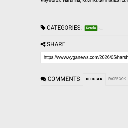
Keywords: Harshina, Kozhikode medical col
CATEGORIES:
Kerala
SHARE:
COMMENTS
FACEBOOK
:
BLOGGER