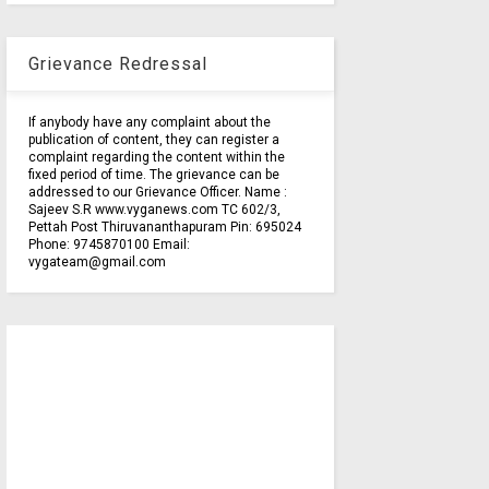
Grievance Redressal
If anybody have any complaint about the
publication of content, they can register a
complaint regarding the content within the
fixed period of time. The grievance can be
addressed to our Grievance Officer. Name :
Sajeev S.R www.vyganews.com TC 602/3,
Pettah Post Thiruvananthapuram Pin: 695024
Phone: 9745870100 Email:
vygateam@gmail.com