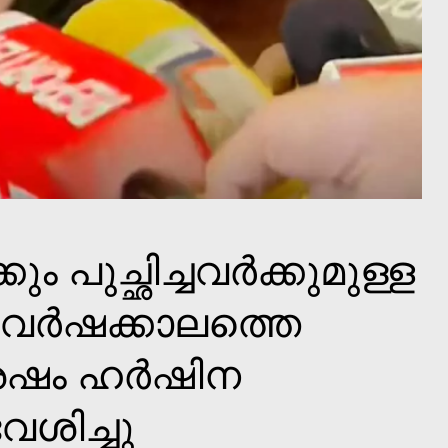
ം പുച്ഛിച്ചവര്‍ക്കുമുള്ള
 വര്‍ഷക്കാലത്തെ
േഷം ഹര്‍ഷിന
േശിച്ചു