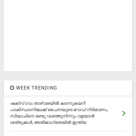
WEEK TRENDING
ഷക്സ് ​ഗാം താഴ്‌വരയിൽ കടന്നുകയറി
പാകിസ്ഥാനിലേക്ക് ചൈനയുടെ റോഡ് നിർമാണം,
സിയാചിനെ രണ്ടു വശത്തുനിന്നും വളയാൻ
ശത്രുക്കൾ, അതിജാ​ഗ്രതയിൽ ഇന്ത്യ