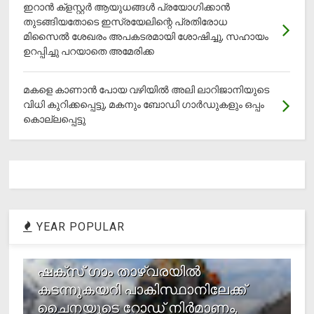
ഇറാന്‍ ക്‌ളസ്റ്റര്‍ ആയുധങ്ങള്‍ പ്രയോഗിക്കാന്‍
തുടങ്ങിയതോടെ ഇസ്രയേലിന്റെ പ്രതിരോധ
മിസൈല്‍ ശേഖരം അപകടരമായി ശോഷിച്ചു, സഹായം
ഉറപ്പിച്ചു പറയാതെ അമേരിക്ക
മകളെ കാണാന്‍ പോയ വഴിയില്‍ അലി ലാറിജാനിയുടെ
വിധി കുറിക്കപ്പെട്ടു, മകനും ബോഡി ഗാര്‍ഡുകളും ഒപ്പം
കൊല്ലപ്പെട്ടു
YEAR POPULAR
1
ഷക്സ് ​ഗാം താഴ്‌വരയിൽ
കടന്നുകയറി പാകിസ്ഥാനിലേക്ക്
ചൈനയുടെ റോഡ് നിർമാണം,