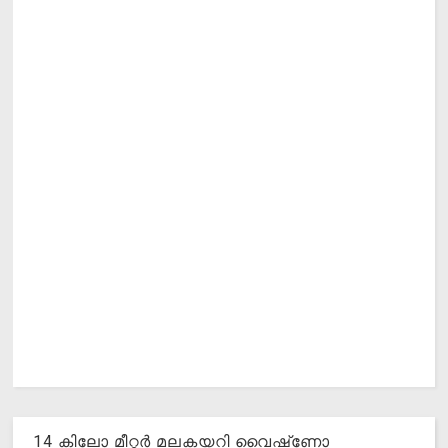
14 കിലോ മീറ്റര്‍ മലകയറി വൈഷ്‌ണോ