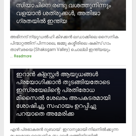
സിയാചിനെ രണ്ടു വശത്തുനിന്നും
വളയാൻ ശത്രുക്കൾ, അതിജാ​
ഗ്രതയിൽ ഇന്ത്യ
അഭിനന്ദ് ന്യൂഡൽഹി കിഴക്കൻ ലഡാക്കിലെ സൈനിക
പിന്മാറ്റത്തിന് പിന്നാലെ, ജമ്മു കശ്മീരിലെ ഷക്സ് ​ഗാം
താഴ്‌വരയെ (Shaksgam Valley) ചൊല്ലി ഇന്ത്യയും
...
Readmore
2
ഇറാന്‍ ക്‌ളസ്റ്റര്‍ ആയുധങ്ങള്‍
പ്രയോഗിക്കാന്‍ തുടങ്ങിയതോടെ
ഇസ്രയേലിന്റെ പ്രതിരോധ
മിസൈല്‍ ശേഖരം അപകടരമായി
ശോഷിച്ചു, സഹായം ഉറപ്പിച്ചു
പറയാതെ അമേരിക്ക
എന്‍ പ്രഭാകരന്‍ ദുബായ് : ഇറാനുമായി നിലനില്‍ക്കുന്ന
രൂക്ഷമായ സൈനിക സംഘര്‍ഷത്തിനിടയില്‍,