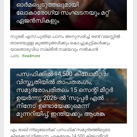
ഓര്‍മപ്പെടുത്തലുമായി
ലോകാരോഗ്യ സംഘടനയും മറ്റ്
ഏജന്‍സികളും
സുരഭി എസ് പുതിയ പഠനം അനുസരിച്ച്, രണ്ട് വയസ്സില്‍
താഴെയുള്ള കുഞ്ഞുങ്ങള്‍ക്കും കൊച്ചുകുട്ടികള്‍ക്കും
യാതൊരുവിധ സ്‌ക്രീന്‍ സമയവും നല്‍കാന്‍
പാട...
Readmore
5
പസഫിക്കില്‍ 14,500 കിലോമീറ്റര്‍
വിസ്തൃതിയില്‍ താപതരംഗം;
സമുദ്രോപരിതലം 15 സെന്റി മീറ്റര്‍
ഉയര്‍ന്നു, 2026-ല്‍ 'സൂപ്പര്‍ എല്‍
നിനോ' ഉണ്ടായേക്കുമെന്ന്
മുന്നറിയിപ്പ്, ഇന്ത്യക്കും ആശങ്ക
എം രാഖി ന്യൂയോര്‍ക്: പസഫിക് സമുദ്രത്തിലൂടെ
കിഴക്കോട്ട് നീങ്ങുന്ന, ഏകദേശം 14,500 കിലോമീറ്റര്‍