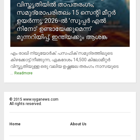
വിസ്തൃതിയില്‍ താപതരംഗം;
സമുദ്രോപരിതലം 15 സെന്റി മീറ്റര്‍
ഉയര്‍ന്നു, 2026-ല്‍ 'സൂപ്പര്‍ എല്‍
നിനോ' ഉണ്ടായേക്കുമെന്ന്
മുന്നറിയിപ്പ്, ഇന്ത്യക്കും ആശങ്ക
എം രാഖി ന്യൂയോര്‍ക്: പസഫിക് സമുദ്രത്തിലൂടെ
കിഴക്കോട്ട് നീങ്ങുന്ന, ഏകദേശം 14,500 കിലോമീറ്റര്‍
വിസ്തൃതിയുള്ള ഒരു വലിയ ഉഷ്ണജല തരംഗം നാസയുടെ
...
Readmore
©
2015
www.vyganews.com
All rights reserved.
Home
About Us