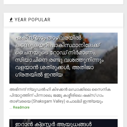
YEAR POPULAR
1
ഷക്സ് ​ഗാം താഴ്‌വരയിൽ
കടന്നുകയറി പാകിസ്ഥാനിലേക്ക്
ചൈനയുടെ റോഡ് നിർമാണം,
സിയാചിനെ രണ്ടു വശത്തുനിന്നും
വളയാൻ ശത്രുക്കൾ, അതിജാ​
ഗ്രതയിൽ ഇന്ത്യ
അഭിനന്ദ് ന്യൂഡൽഹി കിഴക്കൻ ലഡാക്കിലെ സൈനിക
പിന്മാറ്റത്തിന് പിന്നാലെ, ജമ്മു കശ്മീരിലെ ഷക്സ് ​ഗാം
താഴ്‌വരയെ (Shaksgam Valley) ചൊല്ലി ഇന്ത്യയും
...
Readmore
2
ഇറാന്‍ ക്‌ളസ്റ്റര്‍ ആയുധങ്ങള്‍