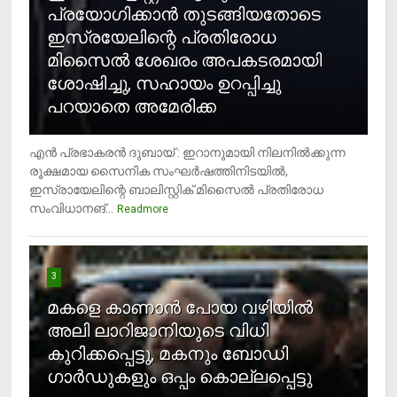
പ്രയോഗിക്കാന്‍ തുടങ്ങിയതോടെ
ഇസ്രയേലിന്റെ പ്രതിരോധ
മിസൈല്‍ ശേഖരം അപകടരമായി
ശോഷിച്ചു, സഹായം ഉറപ്പിച്ചു
പറയാതെ അമേരിക്ക
എന്‍ പ്രഭാകരന്‍ ദുബായ് : ഇറാനുമായി നിലനില്‍ക്കുന്ന
രൂക്ഷമായ സൈനിക സംഘര്‍ഷത്തിനിടയില്‍,
ഇസ്രായേലിന്റെ ബാലിസ്റ്റിക് മിസൈല്‍ പ്രതിരോധ
സംവിധാനങ്...
Readmore
3
മകളെ കാണാന്‍ പോയ വഴിയില്‍
അലി ലാറിജാനിയുടെ വിധി
കുറിക്കപ്പെട്ടു, മകനും ബോഡി
ഗാര്‍ഡുകളും ഒപ്പം കൊല്ലപ്പെട്ടു