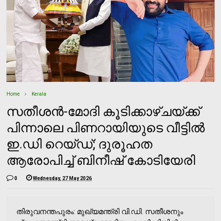
Home
Kerala
സതീശൻ-മോദി കൂടിക്കാഴ്ചയ്ക്ക്
പിന്നാലെ പിണറായിയുടെ വീട്ടിൽ
ഇ.ഡി റെയ്ഡ്; ദുരൂഹത
ആരോപിച്ച് ബിനീഷ് കോടിയേരി
0
Wednesday, 27 May 2026
തിരുവനന്തപുരം: മുഖ്യമന്ത്രി വി.ഡി. സതീശനും