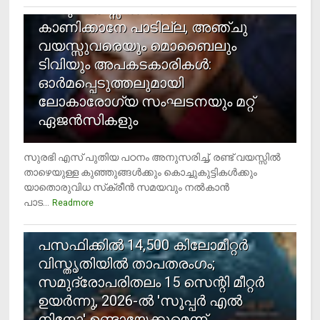
രണ്ടു വയസ്സില്‍ താഴെ സ്‌ക്രീന്‍
കാണിക്കാനേ പാടില്ല, അഞ്ചു
വയസ്സുവരെയും മൊബൈലും
ടിവിയും അപകടകാരികള്‍:
ഓര്‍മപ്പെടുത്തലുമായി
ലോകാരോഗ്യ സംഘടനയും മറ്റ്
ഏജന്‍സികളും
സുരഭി എസ് പുതിയ പഠനം അനുസരിച്ച്, രണ്ട് വയസ്സില്‍
താഴെയുള്ള കുഞ്ഞുങ്ങള്‍ക്കും കൊച്ചുകുട്ടികള്‍ക്കും
യാതൊരുവിധ സ്‌ക്രീന്‍ സമയവും നല്‍കാന്‍
പാട...
Readmore
5
പസഫിക്കില്‍ 14,500 കിലോമീറ്റര്‍
വിസ്തൃതിയില്‍ താപതരംഗം;
സമുദ്രോപരിതലം 15 സെന്റി മീറ്റര്‍
ഉയര്‍ന്നു, 2026-ല്‍ 'സൂപ്പര്‍ എല്‍
നിനോ' ഉണ്ടായേക്കുമെന്ന്