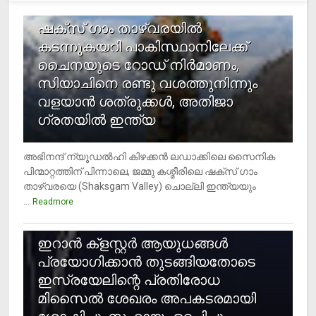
1
ഷക്സ് ​ഗാം താഴ്‌വരയിൽ
കടന്നുകയറി പാകിസ്ഥാനിലേക്ക്
ചൈനയുടെ റോഡ് നിർമാണം,
സിയാചിനെ രണ്ടു വശത്തുനിന്നും
വളയാൻ ശത്രുക്കൾ, അതിജാ​
ഗ്രതയിൽ ഇന്ത്യ
അഭിനന്ദ് ന്യൂഡൽഹി കിഴക്കൻ ലഡാക്കിലെ സൈനിക
പിന്മാറ്റത്തിന് പിന്നാലെ, ജമ്മു കശ്മീരിലെ ഷക്സ് ​ഗാം
താഴ്‌വരയെ (Shaksgam Valley) ചൊല്ലി ഇന്ത്യയും
...
Readmore
2
ഇറാന്‍ ക്‌ളസ്റ്റര്‍ ആയുധങ്ങള്‍
പ്രയോഗിക്കാന്‍ തുടങ്ങിയതോടെ
ഇസ്രയേലിന്റെ പ്രതിരോധ
മിസൈല്‍ ശേഖരം അപകടരമായി