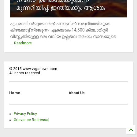
മുന്നറിയിപ്പ്, ഇന്ത്യക്കും ആശങ്ക
എം രാഖി ന്യൂയോര്‍ക്: പസഫിക് സമുദ്രത്തിലൂടെ
കിഴക്കോട്ട് നീങ്ങുന്ന, ഏകദേശം 14,500 കിലോമീറ്റര്‍
വിസ്തൃതിയുള്ള ഒരു വലിയ ഉഷ്ണജല തരംഗം നാസയുടെ
...
Readmore
©
2015
www.vyganews.com
All rights reserved.
Home
About Us
Privacy Policy
Grievance Redressal