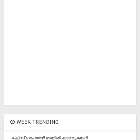
WEEK TRENDING
ഷക്സ് ​ഗാം താഴ്‌വരയിൽ കടന്നുകയറി