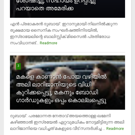
ശോഷിച്ചു, സഹായം ഉറപ്പിച്ചു
പറയാതെ അമേരിക്ക
എന്‍ പ്രഭാകരന്‍ ദുബായ് : ഇറാനുമായി നിലനില്‍ക്കുന്ന
രൂക്ഷമായ സൈനിക സംഘര്‍ഷത്തിനിടയില്‍,
ഇസ്രായേലിന്റെ ബാലിസ്റ്റിക് മിസൈല്‍ പ്രതിരോധ
സംവിധാനങ്...
Readmore
3
മകളെ കാണാന്‍ പോയ വഴിയില്‍
അലി ലാറിജാനിയുടെ വിധി
കുറിക്കപ്പെട്ടു, മകനും ബോഡി
ഗാര്‍ഡുകളും ഒപ്പം കൊല്ലപ്പെട്ടു
ദുബായ് : പരമോന്നത നേതാവ് അയത്തൊള്ള ഖമേനി
കഴിഞ്ഞാല്‍ ഇസ്രയേല്‍ ഏറ്റവുമധികം നോട്ടമിട്ടിരുന്ന അലി
ലാറിജാനിയെ വധിച്ചത് മകളുടെ വീട് സന്ദര്‍ശിച്ച ...
4
Readmore