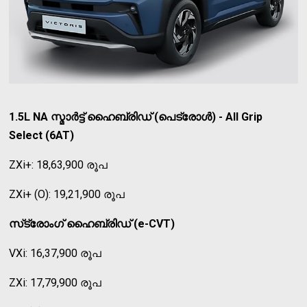
1.5L NA സ്മാര്‍ട്ട് ഹൈബ്രിഡ് (പെട്രോള്‍) - All Grip
Select (6AT)
ZXi+: 18,63,900 രൂപ
ZXi+ (O): 19,21,900 രൂപ
സ്‌ട്രോംഗ് ഹൈബ്രിഡ് (e-CVT)
VXi: 16,37,900 രൂപ
ZXi: 17,79,900 രൂപ