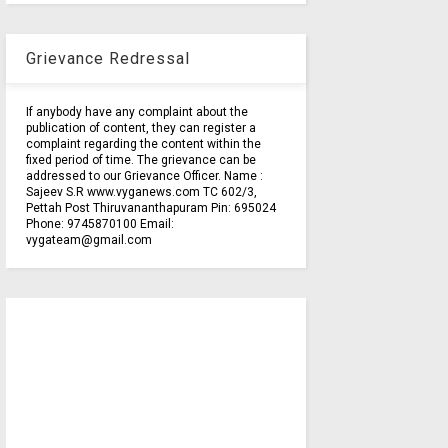
Grievance Redressal
If anybody have any complaint about the
publication of content, they can register a
complaint regarding the content within the
fixed period of time. The grievance can be
addressed to our Grievance Officer. Name :
Sajeev S.R www.vyganews.com TC 602/3,
Pettah Post Thiruvananthapuram Pin: 695024
Phone: 9745870100 Email:
vygateam@gmail.com