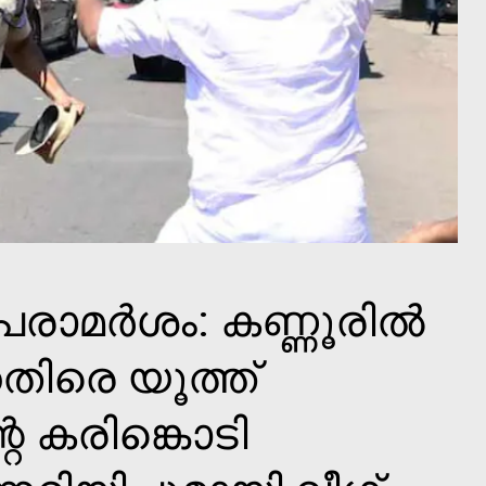
പരാമര്‍ശം: കണ്ണൂരില്‍
െതിരെ യൂത്ത്
െ കരിങ്കൊടി