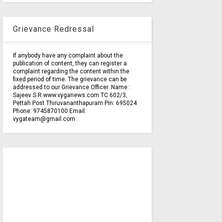
Grievance Redressal
If anybody have any complaint about the
publication of content, they can register a
complaint regarding the content within the
fixed period of time. The grievance can be
addressed to our Grievance Officer. Name :
Sajeev S.R www.vyganews.com TC 602/3,
Pettah Post Thiruvananthapuram Pin: 695024
Phone: 9745870100 Email:
vygateam@gmail.com