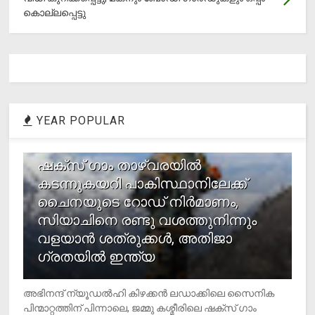
കൊല്ലപ്പെട്ടു
YEAR POPULAR
1
ഷക്സ് ​ഗാം താഴ്‌വരയിൽ
കടന്നുകയറി പാകിസ്ഥാനിലേക്ക്
ചൈനയുടെ റോഡ് നിർമാണം,
സിയാചിനെ രണ്ടു വശത്തുനിന്നും
വളയാൻ ശത്രുക്കൾ, അതിജാ​
ഗ്രതയിൽ ഇന്ത്യ
അഭിനന്ദ് ന്യൂഡൽഹി കിഴക്കൻ ലഡാക്കിലെ സൈനിക
പിന്മാറ്റത്തിന് പിന്നാലെ, ജമ്മു കശ്മീരിലെ ഷക്സ് ​ഗാം