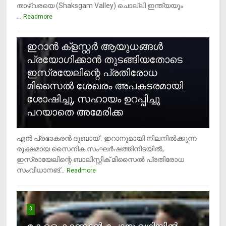
താഴ്‌വരയെ (Shaksgam Valley) ചൊല്ലി ഇന്ത്യയും
...
Readmore
2
ഇറാന്‍ ക്‌ളസ്റ്റര്‍ ആയുധങ്ങള്‍
പ്രയോഗിക്കാന്‍ തുടങ്ങിയതോടെ
ഇസ്രയേലിന്റെ പ്രതിരോധ
മിസൈല്‍ ശേഖരം അപകടരമായി
ശോഷിച്ചു, സഹായം ഉറപ്പിച്ചു
പറയാതെ അമേരിക്ക
എന്‍ പ്രഭാകരന്‍ ദുബായ് : ഇറാനുമായി നിലനില്‍ക്കുന്ന
രൂക്ഷമായ സൈനിക സംഘര്‍ഷത്തിനിടയില്‍,
ഇസ്രായേലിന്റെ ബാലിസ്റ്റിക് മിസൈല്‍ പ്രതിരോധ
സംവിധാനങ്...
Readmore
3