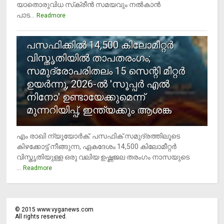
യാതൊരുവിധ സ്‌ക്രീന്‍ സമയവും നല്‍കാന്‍
പാട...
Readmore
5
പസഫിക്കില്‍ 14,500 കിലോമീറ്റര്‍
വിസ്തൃതിയില്‍ താപതരംഗം;
സമുദ്രോപരിതലം 15 സെന്റി മീറ്റര്‍
ഉയര്‍ന്നു, 2026-ല്‍ 'സൂപ്പര്‍ എല്‍
നിനോ' ഉണ്ടായേക്കുമെന്ന്
മുന്നറിയിപ്പ്, ഇന്ത്യക്കും ആശങ്ക
എം രാഖി ന്യൂയോര്‍ക്: പസഫിക് സമുദ്രത്തിലൂടെ
കിഴക്കോട്ട് നീങ്ങുന്ന, ഏകദേശം 14,500 കിലോമീറ്റര്‍
വിസ്തൃതിയുള്ള ഒരു വലിയ ഉഷ്ണജല തരംഗം നാസയുടെ
...
Readmore
©
2015
www.vyganews.com
All rights reserved.