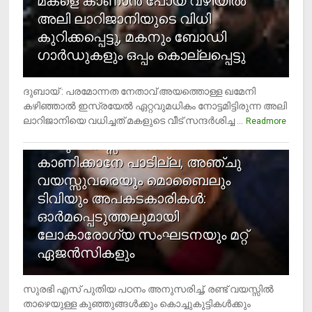
മകളെ കാണാന്‍ പോയ വഴിയില്‍
അലി ലാറിജാനിയുടെ വിധി
കുറിക്കപ്പെട്ടു, മകനും ബോഡി
ഗാര്‍ഡുകളും ഒപ്പം കൊല്ലപ്പെട്ടു
ദുബായ് : പരമോന്നത നേതാവ് അയത്തൊള്ള ഖമേനി
കഴിഞ്ഞാല്‍ ഇസ്രയേല്‍ ഏറ്റവുമധികം നോട്ടമിട്ടിരുന്ന അലി
ലാറിജാനിയെ വധിച്ചത് മകളുടെ വീട് സന്ദര്‍ശിച്ച ...
4
Readmore
രണ്ടു വയസ്സില്‍ താഴെ സ്‌ക്രീന്‍
കാണിക്കാനേ പാടില്ല, അഞ്ചു
വയസ്സുവരെയും മൊബൈലും
ടിവിയും അപകടകാരികള്‍:
ഓര്‍മപ്പെടുത്തലുമായി
ലോകാരോഗ്യ സംഘടനയും മറ്റ്
ഏജന്‍സികളും
സുരഭി എസ് പുതിയ പഠനം അനുസരിച്ച്, രണ്ട് വയസ്സില്‍
താഴെയുള്ള കുഞ്ഞുങ്ങള്‍ക്കും കൊച്ചുകുട്ടികള്‍ക്കും