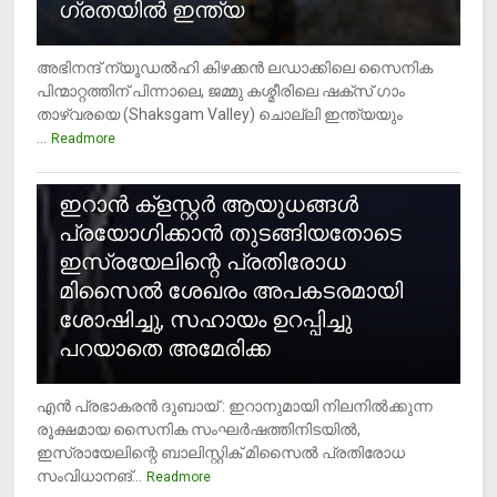
ഗ്രതയിൽ ഇന്ത്യ
അഭിനന്ദ് ന്യൂഡൽഹി കിഴക്കൻ ലഡാക്കിലെ സൈനിക
പിന്മാറ്റത്തിന് പിന്നാലെ, ജമ്മു കശ്മീരിലെ ഷക്സ് ​ഗാം
താഴ്‌വരയെ (Shaksgam Valley) ചൊല്ലി ഇന്ത്യയും
...
Readmore
2
ഇറാന്‍ ക്‌ളസ്റ്റര്‍ ആയുധങ്ങള്‍
പ്രയോഗിക്കാന്‍ തുടങ്ങിയതോടെ
ഇസ്രയേലിന്റെ പ്രതിരോധ
മിസൈല്‍ ശേഖരം അപകടരമായി
ശോഷിച്ചു, സഹായം ഉറപ്പിച്ചു
പറയാതെ അമേരിക്ക
എന്‍ പ്രഭാകരന്‍ ദുബായ് : ഇറാനുമായി നിലനില്‍ക്കുന്ന
രൂക്ഷമായ സൈനിക സംഘര്‍ഷത്തിനിടയില്‍,
ഇസ്രായേലിന്റെ ബാലിസ്റ്റിക് മിസൈല്‍ പ്രതിരോധ
സംവിധാനങ്...
Readmore