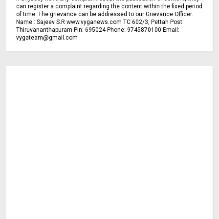
can register a complaint regarding the content within the fixed period
of time. The grievance can be addressed to our Grievance Officer.
Name : Sajeev S.R www.vyganews.com TC 602/3, Pettah Post
Thiruvananthapuram Pin: 695024 Phone: 9745870100 Email:
vygateam@gmail.com