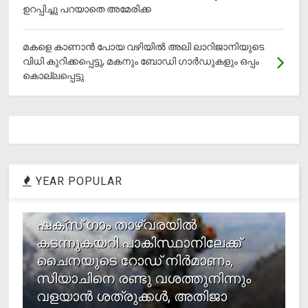
ഉറപ്പിച്ചു പറയാതെ അമേരിക്ക
മകളെ കാണാന്‍ പോയ വഴിയില്‍ അലി ലാറിജാനിയുടെ
വിധി കുറിക്കപ്പെട്ടു, മകനും ബോഡി ഗാര്‍ഡുകളും ഒപ്പം
കൊല്ലപ്പെട്ടു
YEAR POPULAR
1
ഷക്സ് ​ഗാം താഴ്‌വരയിൽ
കടന്നുകയറി പാകിസ്ഥാനിലേക്ക്
ചൈനയുടെ റോഡ് നിർമാണം,
സിയാചിനെ രണ്ടു വശത്തുനിന്നും
വളയാൻ ശത്രുക്കൾ, അതിജാ​