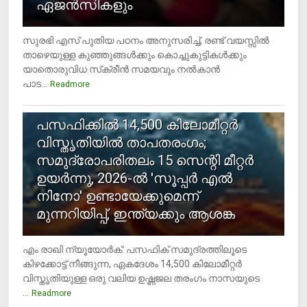
ഏജന്‍സികളും
സുരഭി എസ് പുതിയ പഠനം അനുസരിച്ച്, രണ്ട് വയസ്സില്‍
താഴെയുള്ള കുഞ്ഞുങ്ങള്‍ക്കും കൊച്ചുകുട്ടികള്‍ക്കും
യാതൊരുവിധ സ്‌ക്രീന്‍ സമയവും നല്‍കാന്‍
പാട...
Readmore
5
പസഫിക്കില്‍ 14,500 കിലോമീറ്റര്‍
വിസ്തൃതിയില്‍ താപതരംഗം;
സമുദ്രോപരിതലം 15 സെന്റി മീറ്റര്‍
ഉയര്‍ന്നു, 2026-ല്‍ 'സൂപ്പര്‍ എല്‍
നിനോ' ഉണ്ടായേക്കുമെന്ന്
മുന്നറിയിപ്പ്, ഇന്ത്യക്കും ആശങ്ക
എം രാഖി ന്യൂയോര്‍ക്: പസഫിക് സമുദ്രത്തിലൂടെ
കിഴക്കോട്ട് നീങ്ങുന്ന, ഏകദേശം 14,500 കിലോമീറ്റര്‍
വിസ്തൃതിയുള്ള ഒരു വലിയ ഉഷ്ണജല തരംഗം നാസയുടെ
...
Readmore