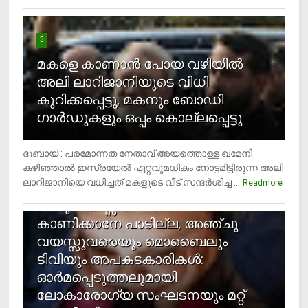
3
മകളെ കാണാന്‍ പോയ വഴിയില്‍
അലി ലാറിജാനിയുടെ വിധി
കുറിക്കപ്പെട്ടു, മകനും ബോഡി
ഗാര്‍ഡുകളും ഒപ്പം കൊല്ലപ്പെട്ടു
ദുബായ് : പരമോന്നത നേതാവ് അയത്തൊള്ള ഖമേനി
കഴിഞ്ഞാല്‍ ഇസ്രയേല്‍ ഏറ്റവുമധികം നോട്ടമിട്ടിരുന്ന അലി
ലാറിജാനിയെ വധിച്ചത് മകളുടെ വീട് സന്ദര്‍ശിച്ച ...
4
Readmore
രണ്ടു വയസ്സില്‍ താഴെ സ്‌ക്രീന്‍
കാണിക്കാനേ പാടില്ല, അഞ്ചു
വയസ്സുവരെയും മൊബൈലും
ടിവിയും അപകടകാരികള്‍:
ഓര്‍മപ്പെടുത്തലുമായി
ലോകാരോഗ്യ സംഘടനയും മറ്റ്