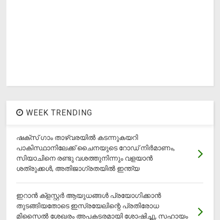
WEEK TRENDING
ഷക്സ് ​ഗാം താഴ്‌വരയിൽ കടന്നുകയറി
പാകിസ്ഥാനിലേക്ക് ചൈനയുടെ റോഡ് നിർമാണം,
സിയാചിനെ രണ്ടു വശത്തുനിന്നും വളയാൻ
ശത്രുക്കൾ, അതിജാ​ഗ്രതയിൽ ഇന്ത്യ
ഇറാന്‍ ക്‌ളസ്റ്റര്‍ ആയുധങ്ങള്‍ പ്രയോഗിക്കാന്‍
തുടങ്ങിയതോടെ ഇസ്രയേലിന്റെ പ്രതിരോധ
മിസൈല്‍ ശേഖരം അപകടരമായി ശോഷിച്ചു, സഹായം