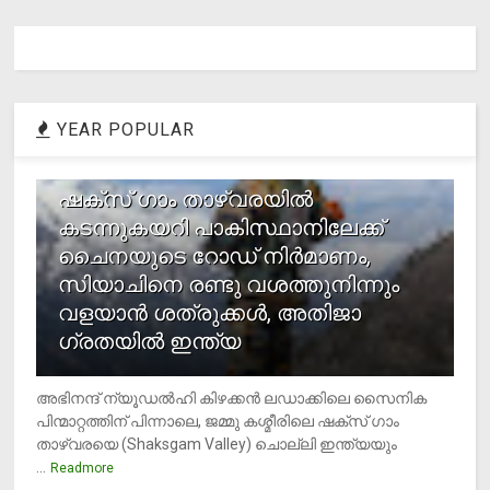
YEAR POPULAR
1
ഷക്സ് ​ഗാം താഴ്‌വരയിൽ
കടന്നുകയറി പാകിസ്ഥാനിലേക്ക്
ചൈനയുടെ റോഡ് നിർമാണം,
സിയാചിനെ രണ്ടു വശത്തുനിന്നും
വളയാൻ ശത്രുക്കൾ, അതിജാ​
ഗ്രതയിൽ ഇന്ത്യ
അഭിനന്ദ് ന്യൂഡൽഹി കിഴക്കൻ ലഡാക്കിലെ സൈനിക
പിന്മാറ്റത്തിന് പിന്നാലെ, ജമ്മു കശ്മീരിലെ ഷക്സ് ​ഗാം
താഴ്‌വരയെ (Shaksgam Valley) ചൊല്ലി ഇന്ത്യയും
...
Readmore