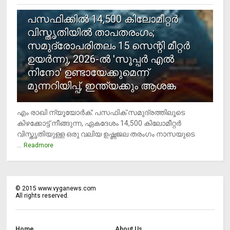
5
പസഫിക്കില്‍ 14,500 കിലോമീറ്റര്‍
വിസ്തൃതിയില്‍ താപതരംഗം;
സമുദ്രോപരിതലം 15 സെന്റി മീറ്റര്‍
ഉയര്‍ന്നു, 2026-ല്‍ 'സൂപ്പര്‍ എല്‍
നിനോ' ഉണ്ടായേക്കുമെന്ന്
മുന്നറിയിപ്പ്, ഇന്ത്യക്കും ആശങ്ക
എം രാഖി ന്യൂയോര്‍ക്: പസഫിക് സമുദ്രത്തിലൂടെ
കിഴക്കോട്ട് നീങ്ങുന്ന, ഏകദേശം 14,500 കിലോമീറ്റര്‍
വിസ്തൃതിയുള്ള ഒരു വലിയ ഉഷ്ണജല തരംഗം നാസയുടെ
...
Readmore
©
2015
www.vyganews.com
All rights reserved.
Home
About Us