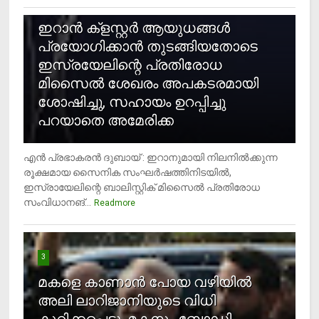
2
ഇറാന്‍ ക്‌ളസ്റ്റര്‍ ആയുധങ്ങള്‍
പ്രയോഗിക്കാന്‍ തുടങ്ങിയതോടെ
ഇസ്രയേലിന്റെ പ്രതിരോധ
മിസൈല്‍ ശേഖരം അപകടരമായി
ശോഷിച്ചു, സഹായം ഉറപ്പിച്ചു
പറയാതെ അമേരിക്ക
എന്‍ പ്രഭാകരന്‍ ദുബായ് : ഇറാനുമായി നിലനില്‍ക്കുന്ന
രൂക്ഷമായ സൈനിക സംഘര്‍ഷത്തിനിടയില്‍,
ഇസ്രായേലിന്റെ ബാലിസ്റ്റിക് മിസൈല്‍ പ്രതിരോധ
സംവിധാനങ്...
Readmore
3
മകളെ കാണാന്‍ പോയ വഴിയില്‍
അലി ലാറിജാനിയുടെ വിധി
കുറിക്കപ്പെട്ടു, മകനും ബോഡി