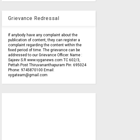
Grievance Redressal
If anybody have any complaint about the
publication of content, they can register a
complaint regarding the content within the
fixed period of time. The grievance can be
addressed to our Grievance Officer. Name :
Sajeev S.R www.vyganews.com TC 602/3,
Pettah Post Thiruvananthapuram Pin: 695024
Phone: 9745870100 Email:
vygateam@gmail.com