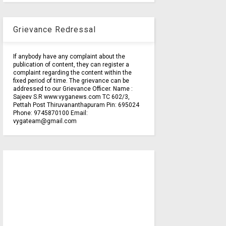
Grievance Redressal
If anybody have any complaint about the
publication of content, they can register a
complaint regarding the content within the
fixed period of time. The grievance can be
addressed to our Grievance Officer. Name :
Sajeev S.R www.vyganews.com TC 602/3,
Pettah Post Thiruvananthapuram Pin: 695024
Phone: 9745870100 Email:
vygateam@gmail.com