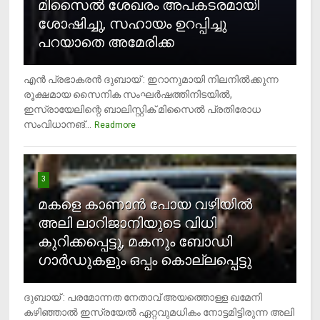
മിസൈല്‍ ശേഖരം അപകടരമായി
ശോഷിച്ചു, സഹായം ഉറപ്പിച്ചു
പറയാതെ അമേരിക്ക
എന്‍ പ്രഭാകരന്‍ ദുബായ് : ഇറാനുമായി നിലനില്‍ക്കുന്ന
രൂക്ഷമായ സൈനിക സംഘര്‍ഷത്തിനിടയില്‍,
ഇസ്രായേലിന്റെ ബാലിസ്റ്റിക് മിസൈല്‍ പ്രതിരോധ
സംവിധാനങ്...
Readmore
3
മകളെ കാണാന്‍ പോയ വഴിയില്‍
അലി ലാറിജാനിയുടെ വിധി
കുറിക്കപ്പെട്ടു, മകനും ബോഡി
ഗാര്‍ഡുകളും ഒപ്പം കൊല്ലപ്പെട്ടു
ദുബായ് : പരമോന്നത നേതാവ് അയത്തൊള്ള ഖമേനി
കഴിഞ്ഞാല്‍ ഇസ്രയേല്‍ ഏറ്റവുമധികം നോട്ടമിട്ടിരുന്ന അലി