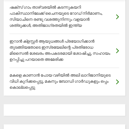
ഷക്സ് ​ഗാം താഴ്‌വരയിൽ കടന്നുകയറി
പാകിസ്ഥാനിലേക്ക് ചൈനയുടെ റോഡ് നിർമാണം,
സിയാചിനെ രണ്ടു വശത്തുനിന്നും വളയാൻ
ശത്രുക്കൾ, അതിജാ​ഗ്രതയിൽ ഇന്ത്യ
ഇറാന്‍ ക്‌ളസ്റ്റര്‍ ആയുധങ്ങള്‍ പ്രയോഗിക്കാന്‍
തുടങ്ങിയതോടെ ഇസ്രയേലിന്റെ പ്രതിരോധ
മിസൈല്‍ ശേഖരം അപകടരമായി ശോഷിച്ചു, സഹായം
ഉറപ്പിച്ചു പറയാതെ അമേരിക്ക
മകളെ കാണാന്‍ പോയ വഴിയില്‍ അലി ലാറിജാനിയുടെ
വിധി കുറിക്കപ്പെട്ടു, മകനും ബോഡി ഗാര്‍ഡുകളും ഒപ്പം
കൊല്ലപ്പെട്ടു