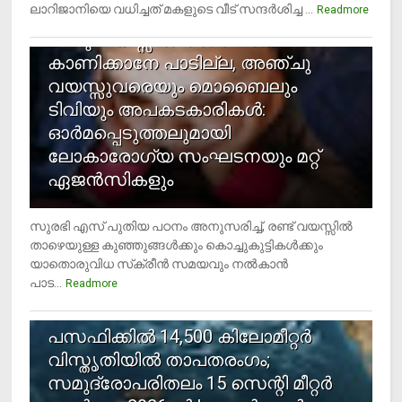
ലാറിജാനിയെ വധിച്ചത് മകളുടെ വീട് സന്ദര്‍ശിച്ച ...
4
Readmore
രണ്ടു വയസ്സില്‍ താഴെ സ്‌ക്രീന്‍
കാണിക്കാനേ പാടില്ല, അഞ്ചു
വയസ്സുവരെയും മൊബൈലും
ടിവിയും അപകടകാരികള്‍:
ഓര്‍മപ്പെടുത്തലുമായി
ലോകാരോഗ്യ സംഘടനയും മറ്റ്
ഏജന്‍സികളും
സുരഭി എസ് പുതിയ പഠനം അനുസരിച്ച്, രണ്ട് വയസ്സില്‍
താഴെയുള്ള കുഞ്ഞുങ്ങള്‍ക്കും കൊച്ചുകുട്ടികള്‍ക്കും
യാതൊരുവിധ സ്‌ക്രീന്‍ സമയവും നല്‍കാന്‍
പാട...
Readmore
5
പസഫിക്കില്‍ 14,500 കിലോമീറ്റര്‍
വിസ്തൃതിയില്‍ താപതരംഗം;
സമുദ്രോപരിതലം 15 സെന്റി മീറ്റര്‍