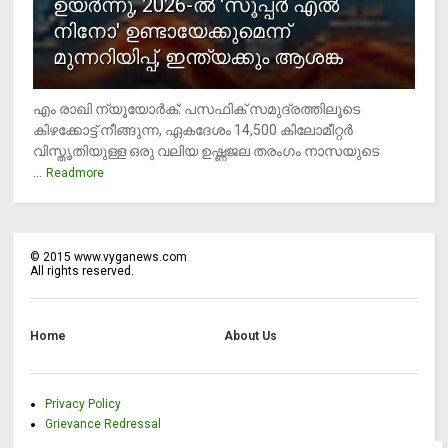
ഉയര്‍ന്നു, 2026-ല്‍ 'സൂപ്പര്‍ എല്‍
നിനോ' ഉണ്ടായേക്കുമെന്ന്
മുന്നറിയിപ്പ്, ഇന്ത്യക്കും ആശങ്ക
എം രാഖി ന്യൂയോര്‍ക്: പസഫിക് സമുദ്രത്തിലൂടെ
കിഴക്കോട്ട് നീങ്ങുന്ന, ഏകദേശം 14,500 കിലോമീറ്റര്‍
വിസ്തൃതിയുള്ള ഒരു വലിയ ഉഷ്ണജല തരംഗം നാസയുടെ
...
Readmore
©
2015
www.vyganews.com
All rights reserved.
Home
About Us
Privacy Policy
Grievance Redressal