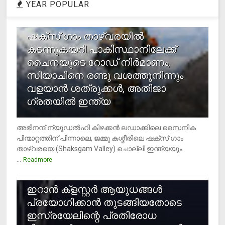
YEAR POPULAR
1
ഷക്സ് ​ഗാം താഴ്‌വരയിൽ
കടന്നുകയറി പാകിസ്ഥാനിലേക്ക്
ചൈനയുടെ റോഡ് നിർമാണം,
സിയാചിനെ രണ്ടു വശത്തുനിന്നും
വളയാൻ ശത്രുക്കൾ, അതിജാ​
ഗ്രതയിൽ ഇന്ത്യ
അഭിനന്ദ് ന്യൂഡൽഹി കിഴക്കൻ ലഡാക്കിലെ സൈനിക
പിന്മാറ്റത്തിന് പിന്നാലെ, ജമ്മു കശ്മീരിലെ ഷക്സ് ​ഗാം
താഴ്‌വരയെ (Shaksgam Valley) ചൊല്ലി ഇന്ത്യയും
...
Readmore
2
ഇറാന്‍ ക്‌ളസ്റ്റര്‍ ആയുധങ്ങള്‍
പ്രയോഗിക്കാന്‍ തുടങ്ങിയതോടെ
ഇസ്രയേലിന്റെ പ്രതിരോധ