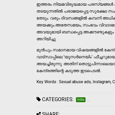
ഇത്തരം നിയമവിരുദ്ധമായ പരസ്യങ്ങൾ പ്ല
തടയുന്നതിൽ പരാജയപ്പെട്ട സുരക്ഷാ സം
തേടും. വരും ദിവസങ്ങളിൽ കമ്പനി അധി
അയക്കും.അതേസമയം, സംഭവം വിവാദമായത
അവയുമായി ബന്ധപ്പെട്ട അക്കൗണ്ടുകളും പ്
അറിയിച്ചു.
മുൻപും സമാനമായ വിഷയങ്ങളിൽ കേന്ദ്ര സർ
വാട്സാപ്പിലെ 'യൂസർനെയിം' ഫീച്ചറുമായി ബ
അയച്ചിരുന്നു. അതിന് തൊട്ടുപിന്നാലെയ
കേന്ദ്രത്തിന്റെ കടുത്ത ഇടപെടൽ.
Key Words : Sexual abuse ads, Instagram, 
CATEGORIES:
India
SHARE: