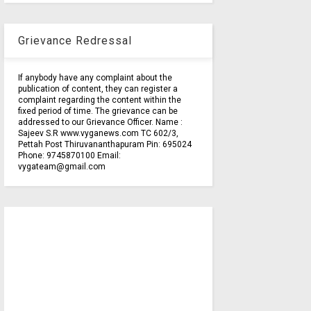
Grievance Redressal
If anybody have any complaint about the
publication of content, they can register a
complaint regarding the content within the
fixed period of time. The grievance can be
addressed to our Grievance Officer. Name :
Sajeev S.R www.vyganews.com TC 602/3,
Pettah Post Thiruvananthapuram Pin: 695024
Phone: 9745870100 Email:
vygateam@gmail.com