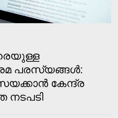
രെയുള്ള
രമ പരസ്യങ്ങൾ:
ടീസയക്കാൻ കേന്ദ്ര
്ത നടപടി