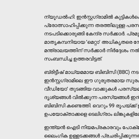
ന്യൂഡൽഹി: ഇൻസ്റ്റഗ്രാമിൽ കുട്ടിക
പ്രോത്സാഹിപ്പിക്കുന്ന തരത്തിലുള്ള പര
നടപടിക്കൊരുങ്ങി കേന്ദ്ര സർക്കാർ. പ്
മാതൃകമ്പനിയായ 'മെറ്റാ' അധികൃതരെ നേര
മന്ത്രാലയത്തിന് സർക്കാർ നിർദ്ദേശം ന
സംബന്ധിച്ച ഉത്തരവിട്ടത്.
ബ്രിട്ടീഷ് മാധ്യമമായ ബിബിസി (BBC) 
ഇൻസ്റ്റഗ്രാമിലെ ഈ ഗുരുതരമായ സുരക്ഷ
വീഡിയോ' തുടങ്ങിയ വാക്കുകൾ പരസ്യമാ
ദൃശ്യങ്ങൾ വിൽക്കുന്ന പരസ്യങ്ങൾ ഇൻസ്
ബിബിസി കണ്ടെത്തി. വെറും 99 രൂപയ്ക്ക്
ഉപയോക്താക്കളെ ടെലിഗ്രാം ലിങ്കുകളില
ഇന്ത്യൻ ഐടി നിയമപ്രകാരവും പോക്‌സോ
ലൈംഗിക ഉള്ളടക്കങ്ങൾ പ്രചരിപ്പിക്കുന