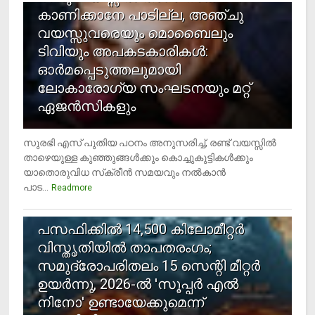
കാണിക്കാനേ പാടില്ല, അഞ്ചു
വയസ്സുവരെയും മൊബൈലും
ടിവിയും അപകടകാരികള്‍:
ഓര്‍മപ്പെടുത്തലുമായി
ലോകാരോഗ്യ സംഘടനയും മറ്റ്
ഏജന്‍സികളും
സുരഭി എസ് പുതിയ പഠനം അനുസരിച്ച്, രണ്ട് വയസ്സില്‍
താഴെയുള്ള കുഞ്ഞുങ്ങള്‍ക്കും കൊച്ചുകുട്ടികള്‍ക്കും
യാതൊരുവിധ സ്‌ക്രീന്‍ സമയവും നല്‍കാന്‍
പാട...
Readmore
5
പസഫിക്കില്‍ 14,500 കിലോമീറ്റര്‍
വിസ്തൃതിയില്‍ താപതരംഗം;
സമുദ്രോപരിതലം 15 സെന്റി മീറ്റര്‍
ഉയര്‍ന്നു, 2026-ല്‍ 'സൂപ്പര്‍ എല്‍
നിനോ' ഉണ്ടായേക്കുമെന്ന്