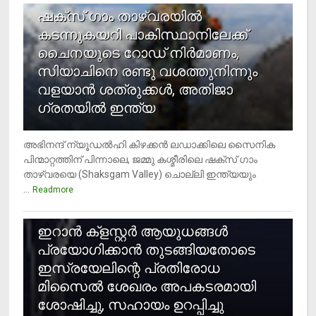
ഷക്സ് ​ഗാം താഴ്‌വരയിൽ
കടന്നുകയറി പാകിസ്ഥാനിലേക്ക്
ചൈനയുടെ റോഡ് നിർമാണം,
സിയാചിനെ രണ്ടു വശത്തുനിന്നും
വളയാൻ ശത്രുക്കൾ, അതിജാ​
ഗ്രതയിൽ ഇന്ത്യ
അഭിനന്ദ് ന്യൂഡൽഹി കിഴക്കൻ ലഡാക്കിലെ സൈനിക
പിന്മാറ്റത്തിന് പിന്നാലെ, ജമ്മു കശ്മീരിലെ ഷക്സ് ​ഗാം
താഴ്‌വരയെ (Shaksgam Valley) ചൊല്ലി ഇന്ത്യയും
...
Readmore
2
ഇറാന്‍ ക്‌ളസ്റ്റര്‍ ആയുധങ്ങള്‍
പ്രയോഗിക്കാന്‍ തുടങ്ങിയതോടെ
ഇസ്രയേലിന്റെ പ്രതിരോധ
മിസൈല്‍ ശേഖരം അപകടരമായി
ശോഷിച്ചു, സഹായം ഉറപ്പിച്ചു