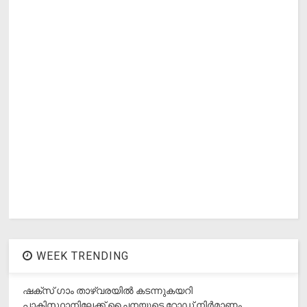
WEEK TRENDING
ഷക്സ് ​ഗാം താഴ്‌വരയിൽ കടന്നുകയറി
പാകിസ്ഥാനിലേക്ക് ചൈനയുടെ റോഡ് നിർമാണം,