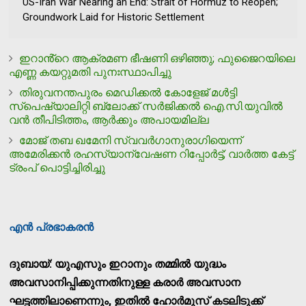
US-Iran War Nearing an End: Strait of Hormuz to Reopen;
Groundwork Laid for Historic Settlement
ഇറാൻ്റെ ആക്രമണ ഭീഷണി ഒഴിഞ്ഞു; ഫുജൈറയിലെ
എണ്ണ കയറ്റുമതി പുനഃസ്ഥാപിച്ചു
തിരുവനന്തപുരം മെഡിക്കല്‍ കോളേജ് മള്‍ട്ടി
സ്പെഷ്യാലിറ്റി ബ്ലോക്ക് സര്‍ജിക്കല്‍ ഐ.സി.യുവില്‍
വന്‍ തീപിടിത്തം, ആര്‍ക്കും അപായമില്ല
മോജ് തബ ഖമേനി സ്വവര്‍ഗാനുരാഗിയെന്ന്
അമേരിക്കന്‍ രഹസ്യാന്വേഷണ റിപ്പോര്‍ട്ട്; വാര്‍ത്ത കേട്ട്
ട്രംപ് പൊട്ടിച്ചിരിച്ചു
എന്‍ പ്രഭാകരന്‍
ദുബായ്: യുഎസും ഇറാനും തമ്മില്‍ യുദ്ധം
അവസാനിപ്പിക്കുന്നതിനുള്ള കരാര്‍ അവസാന
ഘട്ടത്തിലാണെന്നും, ഇതില്‍ ഹോര്‍മുസ് കടലിടുക്ക്