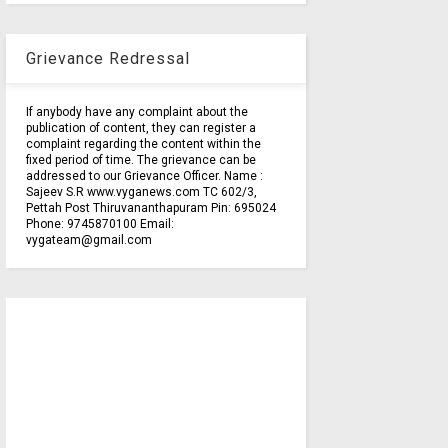
Grievance Redressal
If anybody have any complaint about the
publication of content, they can register a
complaint regarding the content within the
fixed period of time. The grievance can be
addressed to our Grievance Officer. Name :
Sajeev S.R www.vyganews.com TC 602/3,
Pettah Post Thiruvananthapuram Pin: 695024
Phone: 9745870100 Email:
vygateam@gmail.com