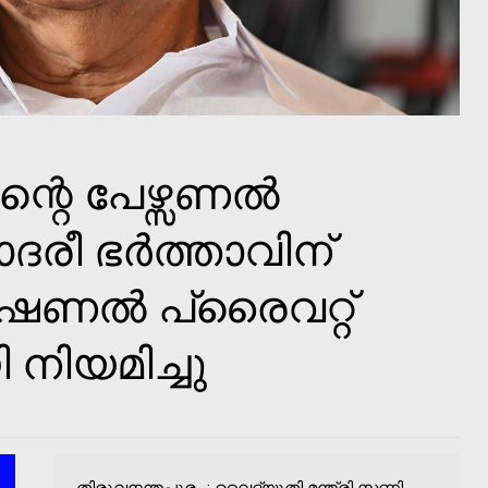
്റെ പേഴ്സണൽ
ദരീ ഭർത്താവിന്
ഷണൽ പ്രൈവറ്റ്
 നിയമിച്ചു
തിരുവനന്തപുരം : വൈദ്യുതി മന്ത്രി സണ്ണി