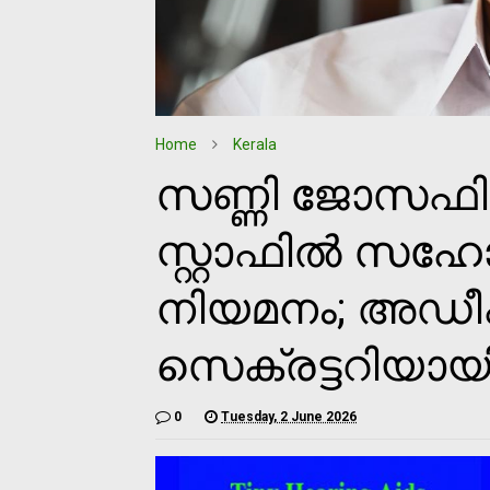
Home
Kerala
സണ്ണി ജോസഫിന
സ്റ്റാഫിൽ സഹോ
നിയമനം; അഡീ
സെക്രട്ടറിയായി
0
Tuesday, 2 June 2026