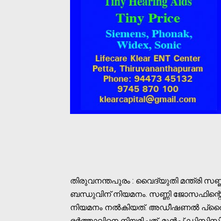
തിരുവനന്തപുരം : വൈദ്യുതി മന്ത്രി സ
ബന്ധുവിന് നിയമനം. സണ്ണി ജോസഫിന്
നിയമനം നൽകിയത്. അഡീഷണൽ പ്രൈവറ്റ
ഭർത്താവിനെ നിയമിച്ചത്. മുൻപ് ഡിസിസ