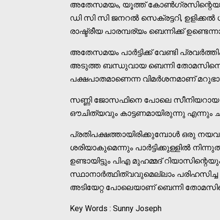
അതേസമയം, യൂത്ത് കോൺഗ്രസിന്റെയും 
ഡി സി സി ജനറൽ സെക്രട്ടറി, ഉളിക്കൽ ഗ
രാഷ്ട്രീയ പാരമ്പര്യം ബെന്നിക്ക് ഉണ്ടെന്
അതേസമയം പാർട്ടിക്ക് വേണ്ടി പ്രവർത്തി
അടുത്ത ബന്ധുവായ ബെന്നി തോമസിനെ പ
പക്ഷപാതമാണെന്ന വിമർശനമാണ് മറുഭാഗ
സണ്ണി ജോസഫിനെ പോലെ സീനിയറായ ഒ
ഔചിത്യവും കാട്ടണമായിരുന്നു എന്നും 
പ്രതിപക്ഷത്തായിരിക്കുമ്പോൾ ഒരു നയ
ശരിയാകുമെന്നും പാർട്ടിക്കുള്ളിൽ നിന്നു
ഉണ്ടായിട്ടും പിഎ മുഹമ്മദ്‌ റിയാസിന്റെ
സ്ഥാനാർത്ഥിത്വവുമെല്ലാം പരിഹസിച്
അടിയേറ്റ പോലെയാണ് ബെന്നി തോമസിന്
Key Words : Sunny Joseph