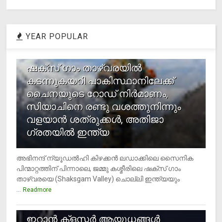
YEAR POPULAR
1
ഷക്സ് ​ഗാം താഴ്‌വരയിൽ
കടന്നുകയറി പാകിസ്ഥാനിലേക്ക്
ചൈനയുടെ റോഡ് നിർമാണം,
സിയാചിനെ രണ്ടു വശത്തുനിന്നും
വളയാൻ ശത്രുക്കൾ, അതിജാ​
ഗ്രതയിൽ ഇന്ത്യ
അഭിനന്ദ് ന്യൂഡൽഹി കിഴക്കൻ ലഡാക്കിലെ സൈനിക
പിന്മാറ്റത്തിന് പിന്നാലെ, ജമ്മു കശ്മീരിലെ ഷക്സ് ​ഗാം
താഴ്‌വരയെ (Shaksgam Valley) ചൊല്ലി ഇന്ത്യയും
...
Readmore
2
ഇറാന്‍ ക്‌ളസ്റ്റര്‍ ആയുധങ്ങള്‍