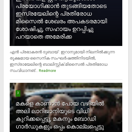
പ്രയോഗിക്കാന്‍ തുടങ്ങിയതോടെ
ഇസ്രയേലിന്റെ പ്രതിരോധ
മിസൈല്‍ ശേഖരം അപകടരമായി
ശോഷിച്ചു, സഹായം ഉറപ്പിച്ചു
പറയാതെ അമേരിക്ക
എന്‍ പ്രഭാകരന്‍ ദുബായ് : ഇറാനുമായി നിലനില്‍ക്കുന്ന
രൂക്ഷമായ സൈനിക സംഘര്‍ഷത്തിനിടയില്‍,
ഇസ്രായേലിന്റെ ബാലിസ്റ്റിക് മിസൈല്‍ പ്രതിരോധ
സംവിധാനങ്...
Readmore
3
മകളെ കാണാന്‍ പോയ വഴിയില്‍
അലി ലാറിജാനിയുടെ വിധി
കുറിക്കപ്പെട്ടു, മകനും ബോഡി
ഗാര്‍ഡുകളും ഒപ്പം കൊല്ലപ്പെട്ടു