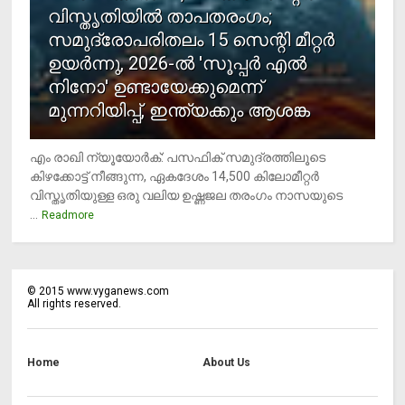
വിസ്തൃതിയില്‍ താപതരംഗം;
സമുദ്രോപരിതലം 15 സെന്റി മീറ്റര്‍
ഉയര്‍ന്നു, 2026-ല്‍ 'സൂപ്പര്‍ എല്‍
നിനോ' ഉണ്ടായേക്കുമെന്ന്
മുന്നറിയിപ്പ്, ഇന്ത്യക്കും ആശങ്ക
എം രാഖി ന്യൂയോര്‍ക്: പസഫിക് സമുദ്രത്തിലൂടെ
കിഴക്കോട്ട് നീങ്ങുന്ന, ഏകദേശം 14,500 കിലോമീറ്റര്‍
വിസ്തൃതിയുള്ള ഒരു വലിയ ഉഷ്ണജല തരംഗം നാസയുടെ
...
Readmore
©
2015
www.vyganews.com
All rights reserved.
Home
About Us