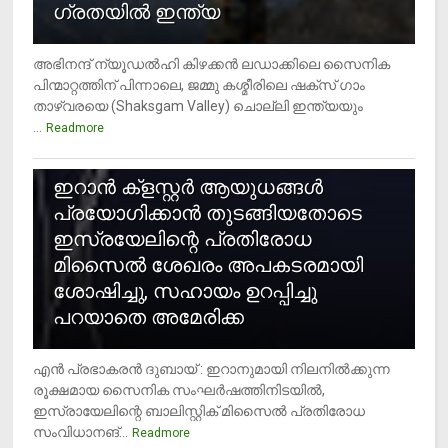
ഗ്രതയിൽ ഇന്ത്യ
അഭിനന്ദ് ന്യൂഡൽഹി കിഴക്കൻ ലഡാക്കിലെ സൈനിക
പിന്മാറ്റത്തിന് പിന്നാലെ, ജമ്മു കശ്മീരിലെ ഷക്സ് ​ഗാം
താഴ്‌വരയെ (Shaksgam Valley) ചൊല്ലി ഇന്ത്യയും
...
Readmore
2
ഇറാന്‍ ക്‌ളസ്റ്റര്‍ ആയുധങ്ങള്‍
പ്രയോഗിക്കാന്‍ തുടങ്ങിയതോടെ
ഇസ്രയേലിന്റെ പ്രതിരോധ
മിസൈല്‍ ശേഖരം അപകടരമായി
ശോഷിച്ചു, സഹായം ഉറപ്പിച്ചു
പറയാതെ അമേരിക്ക
എന്‍ പ്രഭാകരന്‍ ദുബായ് : ഇറാനുമായി നിലനില്‍ക്കുന്ന
രൂക്ഷമായ സൈനിക സംഘര്‍ഷത്തിനിടയില്‍,
ഇസ്രായേലിന്റെ ബാലിസ്റ്റിക് മിസൈല്‍ പ്രതിരോധ
സംവിധാനങ്...
Readmore