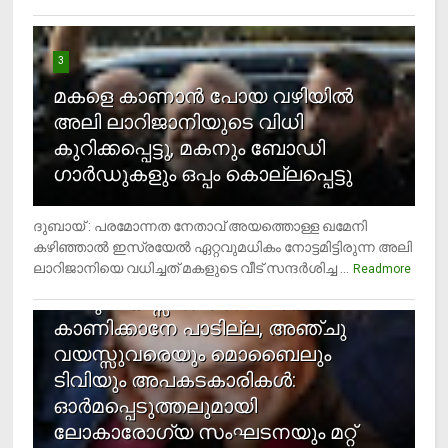
3
മകളെ കാണാന്‍ പോയ വഴിയില്‍
അലി ലാറിജാനിയുടെ വിധി
കുറിക്കപ്പെട്ടു, മകനും ബോഡി
ഗാര്‍ഡുകളും ഒപ്പം കൊല്ലപ്പെട്ടു
ദുബായ് : പരമോന്നത നേതാവ് അയത്തൊള്ള ഖമേനി
കഴിഞ്ഞാല്‍ ഇസ്രയേല്‍ ഏറ്റവുമധികം നോട്ടമിട്ടിരുന്ന അലി
ലാറിജാനിയെ വധിച്ചത് മകളുടെ വീട് സന്ദര്‍ശിച്ച ...
4
Readmore
രണ്ടു വയസ്സില്‍ താഴെ സ്‌ക്രീന്‍
കാണിക്കാനേ പാടില്ല, അഞ്ചു
വയസ്സുവരെയും മൊബൈലും
ടിവിയും അപകടകാരികള്‍:
ഓര്‍മപ്പെടുത്തലുമായി
ലോകാരോഗ്യ സംഘടനയും മറ്റ്