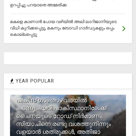
ഉറപ്പിച്ചു പറയാതെ അമേരിക്ക
മകളെ കാണാന്‍ പോയ വഴിയില്‍ അലി ലാറിജാനിയുടെ
വിധി കുറിക്കപ്പെട്ടു, മകനും ബോഡി ഗാര്‍ഡുകളും ഒപ്പം
കൊല്ലപ്പെട്ടു
YEAR POPULAR
1
ഷക്സ് ​ഗാം താഴ്‌വരയിൽ
കടന്നുകയറി പാകിസ്ഥാനിലേക്ക്
ചൈനയുടെ റോഡ് നിർമാണം,
സിയാചിനെ രണ്ടു വശത്തുനിന്നും
വളയാൻ ശത്രുക്കൾ, അതിജാ​