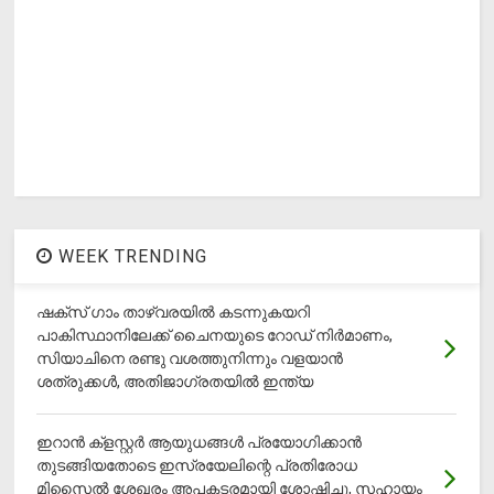
WEEK TRENDING
ഷക്സ് ​ഗാം താഴ്‌വരയിൽ കടന്നുകയറി
പാകിസ്ഥാനിലേക്ക് ചൈനയുടെ റോഡ് നിർമാണം,
സിയാചിനെ രണ്ടു വശത്തുനിന്നും വളയാൻ
ശത്രുക്കൾ, അതിജാ​ഗ്രതയിൽ ഇന്ത്യ
ഇറാന്‍ ക്‌ളസ്റ്റര്‍ ആയുധങ്ങള്‍ പ്രയോഗിക്കാന്‍
തുടങ്ങിയതോടെ ഇസ്രയേലിന്റെ പ്രതിരോധ
മിസൈല്‍ ശേഖരം അപകടരമായി ശോഷിച്ചു, സഹായം