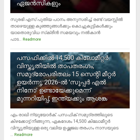
ഏജന്‍സികളും
സുരഭി എസ് പുതിയ പഠനം അനുസരിച്ച്, രണ്ട് വയസ്സില്‍
താഴെയുള്ള കുഞ്ഞുങ്ങള്‍ക്കും കൊച്ചുകുട്ടികള്‍ക്കും
യാതൊരുവിധ സ്‌ക്രീന്‍ സമയവും നല്‍കാന്‍
പാട...
Readmore
5
പസഫിക്കില്‍ 14,500 കിലോമീറ്റര്‍
വിസ്തൃതിയില്‍ താപതരംഗം;
സമുദ്രോപരിതലം 15 സെന്റി മീറ്റര്‍
ഉയര്‍ന്നു, 2026-ല്‍ 'സൂപ്പര്‍ എല്‍
നിനോ' ഉണ്ടായേക്കുമെന്ന്
മുന്നറിയിപ്പ്, ഇന്ത്യക്കും ആശങ്ക
എം രാഖി ന്യൂയോര്‍ക്: പസഫിക് സമുദ്രത്തിലൂടെ
കിഴക്കോട്ട് നീങ്ങുന്ന, ഏകദേശം 14,500 കിലോമീറ്റര്‍
വിസ്തൃതിയുള്ള ഒരു വലിയ ഉഷ്ണജല തരംഗം നാസയുടെ
...
Readmore