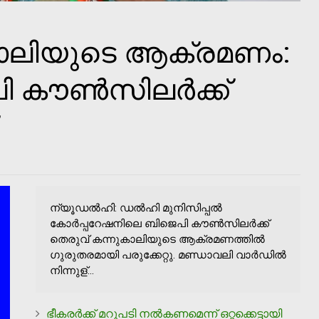
കാലിയുടെ ആക്രമണം:
 കൗൺസിലർക്ക്
ന്യൂഡൽഹി: ഡൽഹി മുനിസിപ്പൽ
കോർപ്പറേഷനിലെ ബിജെപി കൗൺസിലർക്ക്
തെരുവ് കന്നുകാലിയുടെ ആക്രമണത്തിൽ
ഗുരുതരമായി പരുക്കേറ്റു. മണ്ഡാവലി വാർഡിൽ
നിന്നുള്...
ഭീകരര്‍ക്ക് മറുപടി നല്‍കണമെന്ന് ഒറ്റക്കെട്ടായി