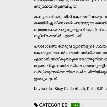
ക്രൂരമായി ആക്രമിച്ചത്.
കന്നുകാലി കൊമ്പിൽ കോർത്ത് വായുവിൽ 
തലയിടിച്ചു വീണ ശശി ചന്ദ്നയുടെ തലയ്ക്ക
ഗുരുതരമായ പരുക്കുകളുണ്ട്. തുടർന്ന്
നഴ്സിങ് ഹോമിൽ എത്തിച്ചത്.
പ്രദേശത്തെ തെരുവ് മൃഗങ്ങളുടെ ശല്യ
കോർപ്പറേഷനിൽ പരാതി നൽകിയിരുന്നതായി
എന്നാൽ അധികൃതരുടെ ഭാഗത്തുനിന്ന് 
ആരോപിച്ചു. ഡൽഹിയിലെ തെരുവുകളിൽ 
വർധിക്കുന്നതിനെതിരെ വലിയ രീതിയ
ഉയരുന്നുണ്ട്.
Key words : Stray Cattle Attack, Delhi BJP 
CATEGORIES:
India