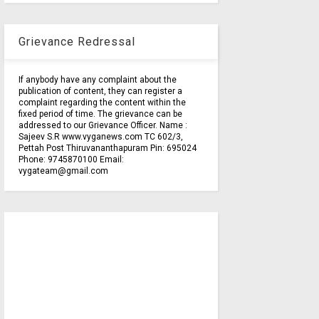
Grievance Redressal
If anybody have any complaint about the
publication of content, they can register a
complaint regarding the content within the
fixed period of time. The grievance can be
addressed to our Grievance Officer. Name :
Sajeev S.R www.vyganews.com TC 602/3,
Pettah Post Thiruvananthapuram Pin: 695024
Phone: 9745870100 Email:
vygateam@gmail.com