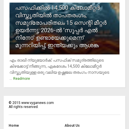
പസഫിക്കില്‍ 14,500 കിലോമീറ്റര്‍
വിസ്തൃതിയില്‍ താപതരംഗം;
സമുദ്രോപരിതലം 15 സെന്റി മീറ്റര്‍
ഉയര്‍ന്നു, 2026-ല്‍ 'സൂപ്പര്‍ എല്‍
നിനോ' ഉണ്ടായേക്കുമെന്ന്
മുന്നറിയിപ്പ്, ഇന്ത്യക്കും ആശങ്ക
എം രാഖി ന്യൂയോര്‍ക്: പസഫിക് സമുദ്രത്തിലൂടെ
കിഴക്കോട്ട് നീങ്ങുന്ന, ഏകദേശം 14,500 കിലോമീറ്റര്‍
വിസ്തൃതിയുള്ള ഒരു വലിയ ഉഷ്ണജല തരംഗം നാസയുടെ
...
Readmore
©
2015
www.vyganews.com
All rights reserved.
Home
About Us