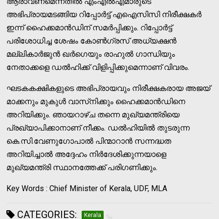
ആരാവണമെന്നതിൽ എംഎൽഎമാരുടെ
അഭിപ്രായമടങ്ങിയ റിപ്പോർട്ട് എഐസിസി നിരീക്ഷകർ
ഇന്ന് ഹൈക്കമാൻഡിന് സമർപ്പിക്കും. റിപ്പോർട്ട്
പരിശോധിച്ച ശേഷം കോൺഗ്രസ് അധ്യക്ഷൻ
മല്ലികാർജുൻ ഖർഗെയും രാഹുൽ ഗാന്ധിയും
നേതാക്കളെ ഡൽഹിക്ക് വിളിപ്പിക്കുമെന്നാണ് വിവരം.
ഘടകകക്ഷികളുടെ അഭിപ്രായവും നിരീക്ഷകരായ അജയ്
മാക്കനും മുകുൾ വാസ്‌നിക്കും ഹൈക്കമാൻഡിനെ
അറിയിക്കും. ഞായറാഴ്ച തന്നെ മുഖ്യമന്ത്രിയെ
പ്രഖ്യാപിക്കാനാണ് നീക്കം. ഡൽഹിയിൽ തുടരുന്ന
കെ.സി.വേണുഗോപാൽ പിന്മാറാൻ സന്നദ്ധത
അറിയിച്ചാൽ അദ്ദേഹം നിർദേശിക്കുന്നയാളെ
മുഖ്യമന്ത്രി സ്ഥാനത്തേക്ക് പരിഗണിക്കും.
Key Words : Chief Minister of Kerala, UDF, MLA
CATEGORIES:
Kerala