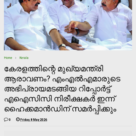
Home
Kerala
കേരളത്തിന്റെ മുഖ്യമന്ത്രി
ആരാവണം? എംഎൽഎമാരുടെ
അഭിപ്രായമടങ്ങിയ റിപ്പോർട്ട്
എഐസിസി നിരീക്ഷകർ ഇന്ന്
ഹൈക്കമാൻഡിന് സമർപ്പിക്കും
0
Friday, 8 May 2026