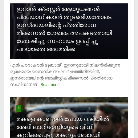
ഇറാന്‍ ക്‌ളസ്റ്റര്‍ ആയുധങ്ങള്‍
പ്രയോഗിക്കാന്‍ തുടങ്ങിയതോടെ
ഇസ്രയേലിന്റെ പ്രതിരോധ
മിസൈല്‍ ശേഖരം അപകടരമായി
ശോഷിച്ചു, സഹായം ഉറപ്പിച്ചു
പറയാതെ അമേരിക്ക
എന്‍ പ്രഭാകരന്‍ ദുബായ് : ഇറാനുമായി നിലനില്‍ക്കുന്ന
രൂക്ഷമായ സൈനിക സംഘര്‍ഷത്തിനിടയില്‍,
ഇസ്രായേലിന്റെ ബാലിസ്റ്റിക് മിസൈല്‍ പ്രതിരോധ
സംവിധാനങ്...
Readmore
3
മകളെ കാണാന്‍ പോയ വഴിയില്‍
അലി ലാറിജാനിയുടെ വിധി
കുറിക്കപ്പെട്ടു, മകനും ബോഡി