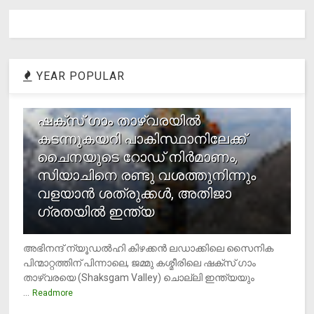
YEAR POPULAR
1
ഷക്സ് ​ഗാം താഴ്‌വരയിൽ
കടന്നുകയറി പാകിസ്ഥാനിലേക്ക്
ചൈനയുടെ റോഡ് നിർമാണം,
സിയാചിനെ രണ്ടു വശത്തുനിന്നും
വളയാൻ ശത്രുക്കൾ, അതിജാ​
ഗ്രതയിൽ ഇന്ത്യ
അഭിനന്ദ് ന്യൂഡൽഹി കിഴക്കൻ ലഡാക്കിലെ സൈനിക
പിന്മാറ്റത്തിന് പിന്നാലെ, ജമ്മു കശ്മീരിലെ ഷക്സ് ​ഗാം
താഴ്‌വരയെ (Shaksgam Valley) ചൊല്ലി ഇന്ത്യയും
...
Readmore
2