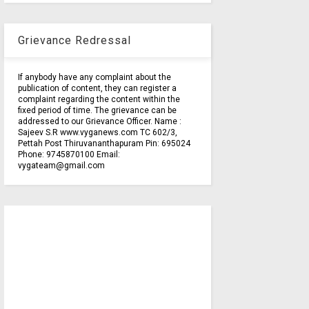
Grievance Redressal
If anybody have any complaint about the
publication of content, they can register a
complaint regarding the content within the
fixed period of time. The grievance can be
addressed to our Grievance Officer. Name :
Sajeev S.R www.vyganews.com TC 602/3,
Pettah Post Thiruvananthapuram Pin: 695024
Phone: 9745870100 Email:
vygateam@gmail.com