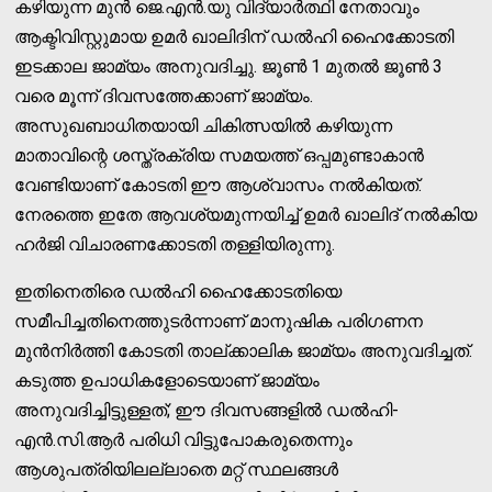
കഴിയുന്ന മുൻ ജെ.എൻ.യു വിദ്യാർത്ഥി നേതാവും
ആക്ടിവിസ്റ്റുമായ ഉമർ ഖാലിദിന് ഡൽഹി ഹൈക്കോടതി
ഇടക്കാല ജാമ്യം അനുവദിച്ചു. ജൂൺ 1 മുതൽ ജൂൺ 3
വരെ മൂന്ന് ദിവസത്തേക്കാണ് ജാമ്യം.
അസുഖബാധിതയായി ചികിത്സയിൽ കഴിയുന്ന
മാതാവിന്റെ ശസ്ത്രക്രിയ സമയത്ത് ഒപ്പമുണ്ടാകാൻ
വേണ്ടിയാണ് കോടതി ഈ ആശ്വാസം നൽകിയത്.
നേരത്തെ ഇതേ ആവശ്യമുന്നയിച്ച് ഉമർ ഖാലിദ് നൽകിയ
ഹർജി വിചാരണക്കോടതി തള്ളിയിരുന്നു.
ഇതിനെതിരെ ഡൽഹി ഹൈക്കോടതിയെ
സമീപിച്ചതിനെത്തുടർന്നാണ് മാനുഷിക പരിഗണന
മുൻനിർത്തി കോടതി താല്ക്കാലിക ജാമ്യം അനുവദിച്ചത്.
കടുത്ത ഉപാധികളോടെയാണ് ജാമ്യം
അനുവദിച്ചിട്ടുള്ളത്; ഈ ദിവസങ്ങളിൽ ഡൽഹി-
എൻ.സി.ആർ പരിധി വിട്ടുപോകരുതെന്നും
ആശുപത്രിയിലല്ലാതെ മറ്റ് സ്ഥലങ്ങൾ