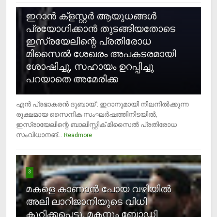
ഇറാന്‍ ക്‌ളസ്റ്റര്‍ ആയുധങ്ങള്‍
പ്രയോഗിക്കാന്‍ തുടങ്ങിയതോടെ
ഇസ്രയേലിന്റെ പ്രതിരോധ
മിസൈല്‍ ശേഖരം അപകടരമായി
ശോഷിച്ചു, സഹായം ഉറപ്പിച്ചു
പറയാതെ അമേരിക്ക
എന്‍ പ്രഭാകരന്‍ ദുബായ് : ഇറാനുമായി നിലനില്‍ക്കുന്ന
രൂക്ഷമായ സൈനിക സംഘര്‍ഷത്തിനിടയില്‍,
ഇസ്രായേലിന്റെ ബാലിസ്റ്റിക് മിസൈല്‍ പ്രതിരോധ
സംവിധാനങ്...
Readmore
3
മകളെ കാണാന്‍ പോയ വഴിയില്‍
അലി ലാറിജാനിയുടെ വിധി
കുറിക്കപ്പെട്ടു, മകനും ബോഡി