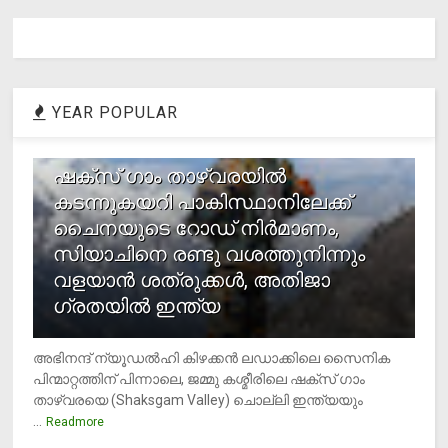
YEAR POPULAR
1
ഷക്സ് ​ഗാം താഴ്‌വരയിൽ
കടന്നുകയറി പാകിസ്ഥാനിലേക്ക്
ചൈനയുടെ റോഡ് നിർമാണം,
സിയാചിനെ രണ്ടു വശത്തുനിന്നും
വളയാൻ ശത്രുക്കൾ, അതിജാ​
ഗ്രതയിൽ ഇന്ത്യ
അഭിനന്ദ് ന്യൂഡൽഹി കിഴക്കൻ ലഡാക്കിലെ സൈനിക
പിന്മാറ്റത്തിന് പിന്നാലെ, ജമ്മു കശ്മീരിലെ ഷക്സ് ​ഗാം
താഴ്‌വരയെ (Shaksgam Valley) ചൊല്ലി ഇന്ത്യയും
...
Readmore
2