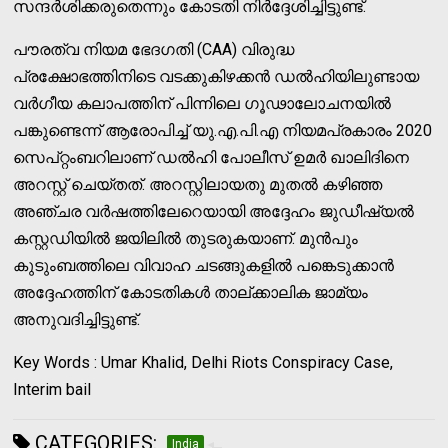
സന്ദർശിക്കരുതെന്നും കോടതി നിർദ്ദേശിച്ചിട്ടുണ്ട്.
പൗരത്വ നിയമ ഭേദഗതി (CAA) വിരുദ്ധ
പ്രക്ഷോഭത്തിനിടെ വടക്കുകിഴക്കൻ ഡൽഹിയിലുണ്ടായ
വർഗീയ കലാപത്തിന് പിന്നിലെ ഗൂഢാലോചനയിൽ
പങ്കുണ്ടെന്ന് ആരോപിച്ച് യു.എ.പി.എ നിയമപ്രകാരം 2020
സെപ്റ്റംബറിലാണ് ഡൽഹി പോലീസ് ഉമർ ഖാലിദിനെ
അറസ്റ്റ് ചെയ്തത്. അറസ്റ്റിലായതു മുതൽ കഴിഞ്ഞ
അഞ്ചര വർഷത്തിലേറെയായി അദ്ദേഹം ജുഡീഷ്യൽ
കസ്റ്റഡിയിൽ ജയിലിൽ തുടരുകയാണ്. മുൻപും
കുടുംബത്തിലെ വിവാഹ ചടങ്ങുകളിൽ പങ്കെടുക്കാൻ
അദ്ദേഹത്തിന് കോടതികൾ താല്ക്കാലിക ജാമ്യം
അനുവദിച്ചിട്ടുണ്ട്.
Key Words : Umar Khalid, Delhi Riots Conspiracy Case,
Interim bail
CATEGORIES:
India