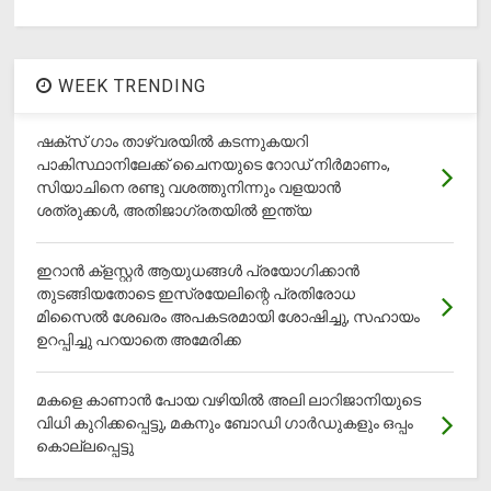
WEEK TRENDING
ഷക്സ് ​ഗാം താഴ്‌വരയിൽ കടന്നുകയറി
പാകിസ്ഥാനിലേക്ക് ചൈനയുടെ റോഡ് നിർമാണം,
സിയാചിനെ രണ്ടു വശത്തുനിന്നും വളയാൻ
ശത്രുക്കൾ, അതിജാ​ഗ്രതയിൽ ഇന്ത്യ
ഇറാന്‍ ക്‌ളസ്റ്റര്‍ ആയുധങ്ങള്‍ പ്രയോഗിക്കാന്‍
തുടങ്ങിയതോടെ ഇസ്രയേലിന്റെ പ്രതിരോധ
മിസൈല്‍ ശേഖരം അപകടരമായി ശോഷിച്ചു, സഹായം
ഉറപ്പിച്ചു പറയാതെ അമേരിക്ക
മകളെ കാണാന്‍ പോയ വഴിയില്‍ അലി ലാറിജാനിയുടെ
വിധി കുറിക്കപ്പെട്ടു, മകനും ബോഡി ഗാര്‍ഡുകളും ഒപ്പം
കൊല്ലപ്പെട്ടു