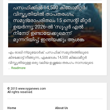
പസഫിക്കില്‍ 14,500 കിലോമീറ്റര്‍
വിസ്തൃതിയില്‍ താപതരംഗം;
സമുദ്രോപരിതലം 15 സെന്റി മീറ്റര്‍
ഉയര്‍ന്നു, 2026-ല്‍ 'സൂപ്പര്‍ എല്‍
നിനോ' ഉണ്ടായേക്കുമെന്ന്
മുന്നറിയിപ്പ്, ഇന്ത്യക്കും ആശങ്ക
എം രാഖി ന്യൂയോര്‍ക്: പസഫിക് സമുദ്രത്തിലൂടെ
കിഴക്കോട്ട് നീങ്ങുന്ന, ഏകദേശം 14,500 കിലോമീറ്റര്‍
വിസ്തൃതിയുള്ള ഒരു വലിയ ഉഷ്ണജല തരംഗം നാസയുടെ
...
Readmore
©
2015
www.vyganews.com
All rights reserved.
Home
About Us