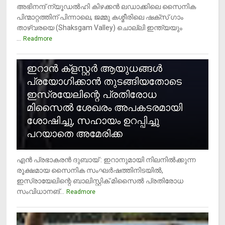
അഭിനന്ദ് ന്യൂഡൽഹി കിഴക്കൻ ലഡാക്കിലെ സൈനിക
പിന്മാറ്റത്തിന് പിന്നാലെ, ജമ്മു കശ്മീരിലെ ഷക്സ് ​ഗാം
താഴ്‌വരയെ (Shaksgam Valley) ചൊല്ലി ഇന്ത്യയും
...
Readmore
2
ഇറാന്‍ ക്‌ളസ്റ്റര്‍ ആയുധങ്ങള്‍
പ്രയോഗിക്കാന്‍ തുടങ്ങിയതോടെ
ഇസ്രയേലിന്റെ പ്രതിരോധ
മിസൈല്‍ ശേഖരം അപകടരമായി
ശോഷിച്ചു, സഹായം ഉറപ്പിച്ചു
പറയാതെ അമേരിക്ക
എന്‍ പ്രഭാകരന്‍ ദുബായ് : ഇറാനുമായി നിലനില്‍ക്കുന്ന
രൂക്ഷമായ സൈനിക സംഘര്‍ഷത്തിനിടയില്‍,
ഇസ്രായേലിന്റെ ബാലിസ്റ്റിക് മിസൈല്‍ പ്രതിരോധ
സംവിധാനങ്...
Readmore