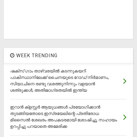
WEEK TRENDING
ഷക്സ് ​ഗാം താഴ്‌വരയിൽ കടന്നുകയറി
പാകിസ്ഥാനിലേക്ക് ചൈനയുടെ റോഡ് നിർമാണം,
സിയാചിനെ രണ്ടു വശത്തുനിന്നും വളയാൻ
ശത്രുക്കൾ, അതിജാ​ഗ്രതയിൽ ഇന്ത്യ
ഇറാന്‍ ക്‌ളസ്റ്റര്‍ ആയുധങ്ങള്‍ പ്രയോഗിക്കാന്‍
തുടങ്ങിയതോടെ ഇസ്രയേലിന്റെ പ്രതിരോധ
മിസൈല്‍ ശേഖരം അപകടരമായി ശോഷിച്ചു, സഹായം
ഉറപ്പിച്ചു പറയാതെ അമേരിക്ക