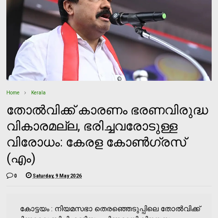
Home
Kerala
തോൽവിക്ക് കാരണം ഭരണവിരുദ്ധ
വികാരമല്ല, ഭരിച്ചവരോടുള്ള
വിരോധം: കേരള കോൺഗ്രസ്
(എം)
0
Saturday, 9 May 2026
കോട്ടയം : നിയമസഭാ തെരഞ്ഞെടുപ്പിലെ തോൽവിക്ക്