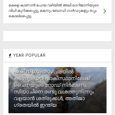
മകളെ കാണാന്‍ പോയ വഴിയില്‍ അലി ലാറിജാനിയുടെ
വിധി കുറിക്കപ്പെട്ടു, മകനും ബോഡി ഗാര്‍ഡുകളും ഒപ്പം
കൊല്ലപ്പെട്ടു
YEAR POPULAR
1
ഷക്സ് ​ഗാം താഴ്‌വരയിൽ
കടന്നുകയറി പാകിസ്ഥാനിലേക്ക്
ചൈനയുടെ റോഡ് നിർമാണം,
സിയാചിനെ രണ്ടു വശത്തുനിന്നും
വളയാൻ ശത്രുക്കൾ, അതിജാ​
ഗ്രതയിൽ ഇന്ത്യ