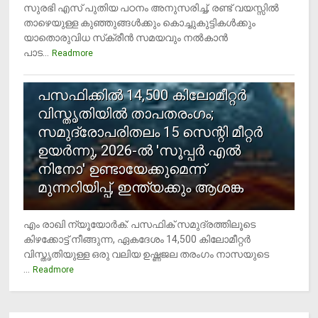
സുരഭി എസ് പുതിയ പഠനം അനുസരിച്ച്, രണ്ട് വയസ്സില്‍
താഴെയുള്ള കുഞ്ഞുങ്ങള്‍ക്കും കൊച്ചുകുട്ടികള്‍ക്കും
യാതൊരുവിധ സ്‌ക്രീന്‍ സമയവും നല്‍കാന്‍
പാട...
Readmore
5
പസഫിക്കില്‍ 14,500 കിലോമീറ്റര്‍
വിസ്തൃതിയില്‍ താപതരംഗം;
സമുദ്രോപരിതലം 15 സെന്റി മീറ്റര്‍
ഉയര്‍ന്നു, 2026-ല്‍ 'സൂപ്പര്‍ എല്‍
നിനോ' ഉണ്ടായേക്കുമെന്ന്
മുന്നറിയിപ്പ്, ഇന്ത്യക്കും ആശങ്ക
എം രാഖി ന്യൂയോര്‍ക്: പസഫിക് സമുദ്രത്തിലൂടെ
കിഴക്കോട്ട് നീങ്ങുന്ന, ഏകദേശം 14,500 കിലോമീറ്റര്‍
വിസ്തൃതിയുള്ള ഒരു വലിയ ഉഷ്ണജല തരംഗം നാസയുടെ
...
Readmore