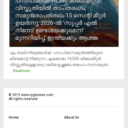
പസഫിക്കില്‍ 14,500 കിലോമീറ്റര്‍
വിസ്തൃതിയില്‍ താപതരംഗം;
സമുദ്രോപരിതലം 15 സെന്റി മീറ്റര്‍
ഉയര്‍ന്നു, 2026-ല്‍ 'സൂപ്പര്‍ എല്‍
നിനോ' ഉണ്ടായേക്കുമെന്ന്
മുന്നറിയിപ്പ്, ഇന്ത്യക്കും ആശങ്ക
എം രാഖി ന്യൂയോര്‍ക്: പസഫിക് സമുദ്രത്തിലൂടെ
കിഴക്കോട്ട് നീങ്ങുന്ന, ഏകദേശം 14,500 കിലോമീറ്റര്‍
വിസ്തൃതിയുള്ള ഒരു വലിയ ഉഷ്ണജല തരംഗം നാസയുടെ
...
Readmore
©
2015
www.vyganews.com
All rights reserved.
Home
About Us