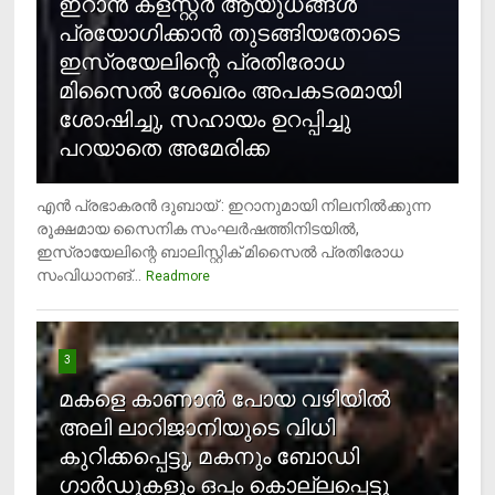
ഇറാന്‍ ക്‌ളസ്റ്റര്‍ ആയുധങ്ങള്‍
പ്രയോഗിക്കാന്‍ തുടങ്ങിയതോടെ
ഇസ്രയേലിന്റെ പ്രതിരോധ
മിസൈല്‍ ശേഖരം അപകടരമായി
ശോഷിച്ചു, സഹായം ഉറപ്പിച്ചു
പറയാതെ അമേരിക്ക
എന്‍ പ്രഭാകരന്‍ ദുബായ് : ഇറാനുമായി നിലനില്‍ക്കുന്ന
രൂക്ഷമായ സൈനിക സംഘര്‍ഷത്തിനിടയില്‍,
ഇസ്രായേലിന്റെ ബാലിസ്റ്റിക് മിസൈല്‍ പ്രതിരോധ
സംവിധാനങ്...
Readmore
3
മകളെ കാണാന്‍ പോയ വഴിയില്‍
അലി ലാറിജാനിയുടെ വിധി
കുറിക്കപ്പെട്ടു, മകനും ബോഡി
ഗാര്‍ഡുകളും ഒപ്പം കൊല്ലപ്പെട്ടു