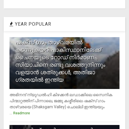
YEAR POPULAR
1
ഷക്സ് ​ഗാം താഴ്‌വരയിൽ
കടന്നുകയറി പാകിസ്ഥാനിലേക്ക്
ചൈനയുടെ റോഡ് നിർമാണം,
സിയാചിനെ രണ്ടു വശത്തുനിന്നും
വളയാൻ ശത്രുക്കൾ, അതിജാ​
ഗ്രതയിൽ ഇന്ത്യ
അഭിനന്ദ് ന്യൂഡൽഹി കിഴക്കൻ ലഡാക്കിലെ സൈനിക
പിന്മാറ്റത്തിന് പിന്നാലെ, ജമ്മു കശ്മീരിലെ ഷക്സ് ​ഗാം
താഴ്‌വരയെ (Shaksgam Valley) ചൊല്ലി ഇന്ത്യയും
...
Readmore
2