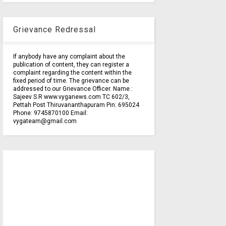
Grievance Redressal
If anybody have any complaint about the
publication of content, they can register a
complaint regarding the content within the
fixed period of time. The grievance can be
addressed to our Grievance Officer. Name :
Sajeev S.R www.vyganews.com TC 602/3,
Pettah Post Thiruvananthapuram Pin: 695024
Phone: 9745870100 Email:
vygateam@gmail.com