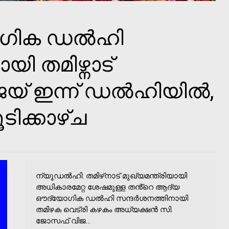
ഗിക ഡൽഹി
ി തമിഴ്നാട്
വിജയ് ഇന്ന് ഡൽഹിയിൽ,
ിക്കാഴ്ച
ന്യൂഡൽഹി: തമിഴ്‌നാട് മുഖ്യമന്ത്രിയായി
അധികാരമേറ്റ ശേഷമുള്ള തൻ്റെ ആദ്യ
ഔദ്യോഗിക ഡൽഹി സന്ദർശനത്തിനായി
തമിഴക വെട്രി കഴകം അധ്യക്ഷൻ സി.
ജോസഫ് വിജ...