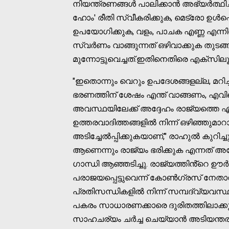
നിയന്ത്രണങ്ങൾ പാലിക്കാൻ അഭ്യർത്ഥിച്
ഹോം' രീതി സ്വീകരിക്കുക, മെട്രോ ഉ
ഉപയോഗിക്കുക, വളം, പാചക എണ്ണ എന്നി
സ്വർണം വാങ്ങുന്നത് ഒഴിവാക്കുക തുടങ്
മുന്നോട്ടുവെച്ചത്.ഇതിനെതിരെ എക്സിലൂ
"ഇതൊന്നും വെറും ഉപദേശങ്ങളല്ല, മറിച
ഭരണത്തിന് ശേഷം എന്ത് വാങ്ങണം, എവ
അവസ്ഥയിലേക്ക് അദ്ദേഹം രാജ്യത്തെ എത
ഉത്തരവാദിത്തങ്ങളിൽ നിന്ന് ഒഴിഞ്ഞുമ
അടിച്ചേൽപ്പിക്കുകയാണ്," രാഹുൽ കുറിച്ച
ആണെന്നും രാജ്യം ഭരിക്കുക എന്നത് അദ്
ഗാന്ധി ആഞ്ഞടിച്ചു. രാജ്യത്തിൻ്റെ ഊർജ
പരാജയപ്പെട്ടുവെന്ന് കോൺഗ്രസ് നേത
പ്രതിസന്ധികളിൽ നിന്ന് സമ്പദ്‌വ്യവസ
പകരം സാധാരണക്കാരെ ദുരിതത്തിലാക്കു
സാഹചര്യം ചർച്ച ചെയ്യാൻ അടിയന്തര പ