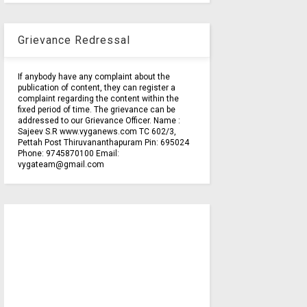
Grievance Redressal
If anybody have any complaint about the
publication of content, they can register a
complaint regarding the content within the
fixed period of time. The grievance can be
addressed to our Grievance Officer. Name :
Sajeev S.R www.vyganews.com TC 602/3,
Pettah Post Thiruvananthapuram Pin: 695024
Phone: 9745870100 Email:
vygateam@gmail.com