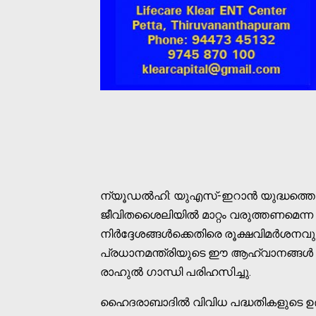
ന്യൂഡൽഹി: യുഎസ്-ഇറാൻ യുദ്ധത്തെത
ജീവിതശൈലിയിൽ മാറ്റം വരുത്തണമെന്ന പ
നിർദ്ദേശങ്ങൾക്കെതിരെ രൂക്ഷവിമർശനവു
പ്രധാനമന്ത്രിയുടെ ഈ ആഹ്വാനങ്ങൾ സ
രാഹുൽ ഗാന്ധി പരിഹസിച്ചു.
ഹൈദരാബാദിൽ വിവിധ പദ്ധതികളുടെ ഉദ്