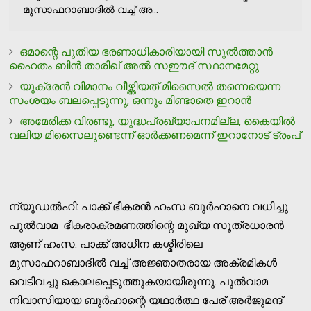
മുസാഫറാബാദില്‍ വച്ച് അ...
ഒമാന്റെ പുതിയ ഭരണാധികാരിയായി സുല്‍ത്താന്‍
ഹൈതം ബിന്‍ താരിഖ് അല്‍ സഈദ് സ്ഥാനമേറ്റു
യുക്രേൻ വിമാനം വീഴ്ത്തിയത് മിസൈൽ തന്നെയെന്ന
സംശയം ബലപ്പെടുന്നു, ഒന്നും മിണ്ടാതെ ഇറാൻ
അമേരിക്ക വിരണ്ടു, യുദ്ധപ്രഖ്യാപനമില്ല, കൈയില്‍
വലിയ മിസൈലുണ്ടെന്ന് ഓര്‍ക്കണമെന്ന് ഇറാനോട് ട്രംപ്
ന്യൂഡൽഹി: പാക്ക് ഭീകരൻ ഹംസ ബുർഹാനെ വധിച്ചു.
പുൽവാമ ഭീകരാക്രമണത്തിന്റെ മുഖ്യ സൂത്രധാരൻ
ആണ് ഹംസ. പാക്ക് അധീന കശ്മീരിലെ
മുസാഫറാബാദില്‍ വച്ച് അജ്ഞാതരായ അക്രമികൾ
വെടിവച്ചു കൊലപ്പെടുത്തുകയായിരുന്നു. പുല്‍വാമ
നിവാസിയായ ബുര്‍ഹാന്റെ യഥാര്‍ത്ഥ പേര് അര്‍ജുമന്ദ്