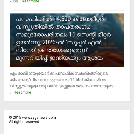
പാട...
Readmore
5
പസഫിക്കില്‍ 14,500 കിലോമീറ്റര്‍
വിസ്തൃതിയില്‍ താപതരംഗം;
സമുദ്രോപരിതലം 15 സെന്റി മീറ്റര്‍
ഉയര്‍ന്നു, 2026-ല്‍ 'സൂപ്പര്‍ എല്‍
നിനോ' ഉണ്ടായേക്കുമെന്ന്
മുന്നറിയിപ്പ്, ഇന്ത്യക്കും ആശങ്ക
എം രാഖി ന്യൂയോര്‍ക്: പസഫിക് സമുദ്രത്തിലൂടെ
കിഴക്കോട്ട് നീങ്ങുന്ന, ഏകദേശം 14,500 കിലോമീറ്റര്‍
വിസ്തൃതിയുള്ള ഒരു വലിയ ഉഷ്ണജല തരംഗം നാസയുടെ
...
Readmore
©
2015
www.vyganews.com
All rights reserved.