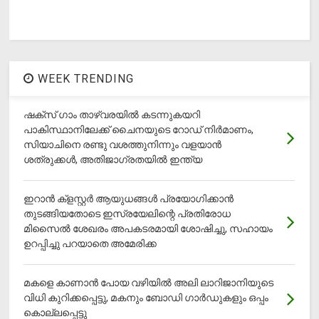
WEEK TRENDING
ഷക്സ് ​ഗാം താഴ്‌വരയിൽ കടന്നുകയറി
പാകിസ്ഥാനിലേക്ക് ചൈനയുടെ റോഡ് നിർമാണം,
സിയാചിനെ രണ്ടു വശത്തുനിന്നും വളയാൻ
ശത്രുക്കൾ, അതിജാ​ഗ്രതയിൽ ഇന്ത്യ
ഇറാന്‍ ക്‌ളസ്റ്റര്‍ ആയുധങ്ങള്‍ പ്രയോഗിക്കാന്‍
തുടങ്ങിയതോടെ ഇസ്രയേലിന്റെ പ്രതിരോധ
മിസൈല്‍ ശേഖരം അപകടരമായി ശോഷിച്ചു, സഹായം
ഉറപ്പിച്ചു പറയാതെ അമേരിക്ക
മകളെ കാണാന്‍ പോയ വഴിയില്‍ അലി ലാറിജാനിയുടെ
വിധി കുറിക്കപ്പെട്ടു, മകനും ബോഡി ഗാര്‍ഡുകളും ഒപ്പം
കൊല്ലപ്പെട്ടു