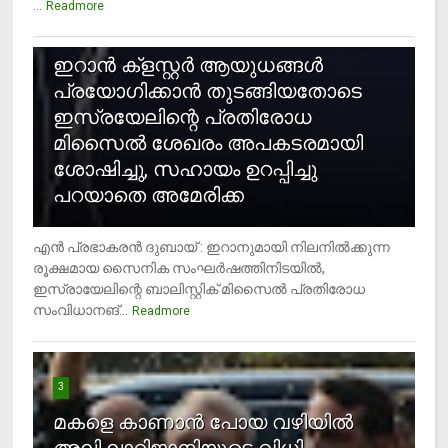
...
Readmore
2
ഇറാന്‍ ക്‌ളസ്റ്റര്‍ ആയുധങ്ങള്‍
പ്രയോഗിക്കാന്‍ തുടങ്ങിയതോടെ
ഇസ്രയേലിന്റെ പ്രതിരോധ
മിസൈല്‍ ശേഖരം അപകടരമായി
ശോഷിച്ചു, സഹായം ഉറപ്പിച്ചു
പറയാതെ അമേരിക്ക
എന്‍ പ്രഭാകരന്‍ ദുബായ് : ഇറാനുമായി നിലനില്‍ക്കുന്ന
രൂക്ഷമായ സൈനിക സംഘര്‍ഷത്തിനിടയില്‍,
ഇസ്രായേലിന്റെ ബാലിസ്റ്റിക് മിസൈല്‍ പ്രതിരോധ
സംവിധാനങ്...
Readmore
3
മകളെ കാണാന്‍ പോയ വഴിയില്‍