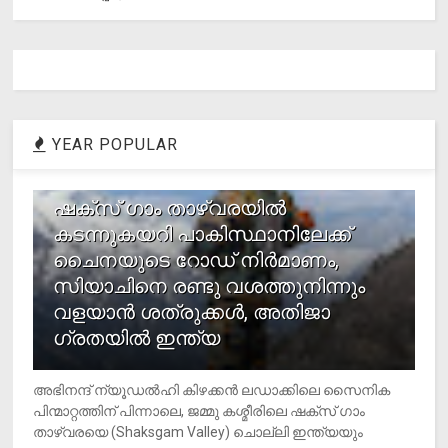
YEAR POPULAR
1
ഷക്സ് ​ഗാം താഴ്‌വരയിൽ
കടന്നുകയറി പാകിസ്ഥാനിലേക്ക്
ചൈനയുടെ റോഡ് നിർമാണം,
സിയാചിനെ രണ്ടു വശത്തുനിന്നും
വളയാൻ ശത്രുക്കൾ, അതിജാ​
ഗ്രതയിൽ ഇന്ത്യ
അഭിനന്ദ് ന്യൂഡൽഹി കിഴക്കൻ ലഡാക്കിലെ സൈനിക
പിന്മാറ്റത്തിന് പിന്നാലെ, ജമ്മു കശ്മീരിലെ ഷക്സ് ​ഗാം
താഴ്‌വരയെ (Shaksgam Valley) ചൊല്ലി ഇന്ത്യയും