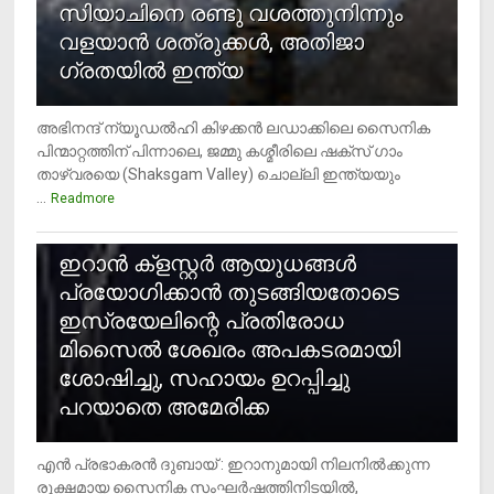
സിയാചിനെ രണ്ടു വശത്തുനിന്നും
വളയാൻ ശത്രുക്കൾ, അതിജാ​
ഗ്രതയിൽ ഇന്ത്യ
അഭിനന്ദ് ന്യൂഡൽഹി കിഴക്കൻ ലഡാക്കിലെ സൈനിക
പിന്മാറ്റത്തിന് പിന്നാലെ, ജമ്മു കശ്മീരിലെ ഷക്സ് ​ഗാം
താഴ്‌വരയെ (Shaksgam Valley) ചൊല്ലി ഇന്ത്യയും
...
Readmore
2
ഇറാന്‍ ക്‌ളസ്റ്റര്‍ ആയുധങ്ങള്‍
പ്രയോഗിക്കാന്‍ തുടങ്ങിയതോടെ
ഇസ്രയേലിന്റെ പ്രതിരോധ
മിസൈല്‍ ശേഖരം അപകടരമായി
ശോഷിച്ചു, സഹായം ഉറപ്പിച്ചു
പറയാതെ അമേരിക്ക
എന്‍ പ്രഭാകരന്‍ ദുബായ് : ഇറാനുമായി നിലനില്‍ക്കുന്ന
രൂക്ഷമായ സൈനിക സംഘര്‍ഷത്തിനിടയില്‍,