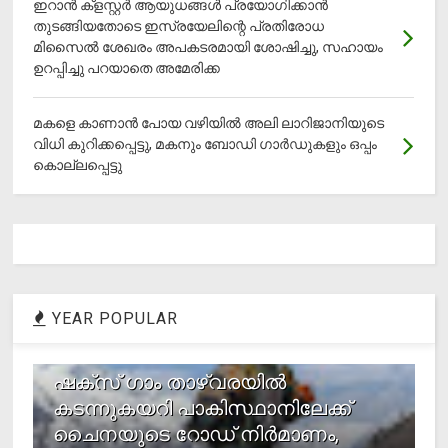
ഇറാന്‍ ക്‌ളസ്റ്റര്‍ ആയുധങ്ങള്‍ പ്രയോഗിക്കാന്‍
തുടങ്ങിയതോടെ ഇസ്രയേലിന്റെ പ്രതിരോധ
മിസൈല്‍ ശേഖരം അപകടരമായി ശോഷിച്ചു, സഹായം
ഉറപ്പിച്ചു പറയാതെ അമേരിക്ക
മകളെ കാണാന്‍ പോയ വഴിയില്‍ അലി ലാറിജാനിയുടെ
വിധി കുറിക്കപ്പെട്ടു, മകനും ബോഡി ഗാര്‍ഡുകളും ഒപ്പം
കൊല്ലപ്പെട്ടു
YEAR POPULAR
1
ഷക്സ് ​ഗാം താഴ്‌വരയിൽ
കടന്നുകയറി പാകിസ്ഥാനിലേക്ക്
ചൈനയുടെ റോഡ് നിർമാണം,