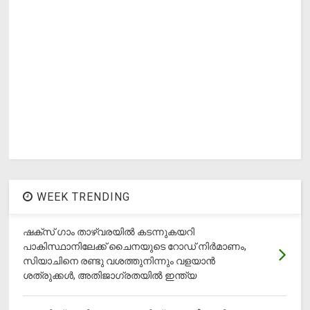
WEEK TRENDING
ഷക്സ് ​ഗാം താഴ്‌വരയിൽ കടന്നുകയറി
പാകിസ്ഥാനിലേക്ക് ചൈനയുടെ റോഡ് നിർമാണം,
സിയാചിനെ രണ്ടു വശത്തുനിന്നും വളയാൻ
ശത്രുക്കൾ, അതിജാ​ഗ്രതയിൽ ഇന്ത്യ