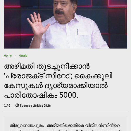
Home
Kerala
അഴിമതി തുടച്ചുനീക്കാൻ
'പ്രോജക്‌ട് സീറോ'; കൈക്കൂലി
കേസുകൾ ദൃശ്യമാക്കിയാൽ
പാരിതോഷികം 5000.
0
Tuesday, 26 May 2026
തിരുവനന്തപുരം : അഴിമതിക്കെതിരെ വിജിലൻസിൻ്റെ