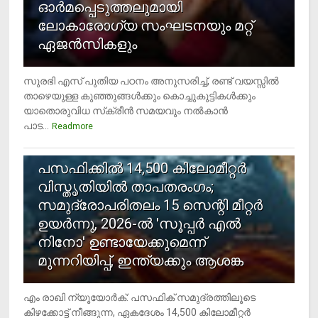
ഓര്‍മപ്പെടുത്തലുമായി
ലോകാരോഗ്യ സംഘടനയും മറ്റ്
ഏജന്‍സികളും
സുരഭി എസ് പുതിയ പഠനം അനുസരിച്ച്, രണ്ട് വയസ്സില്‍
താഴെയുള്ള കുഞ്ഞുങ്ങള്‍ക്കും കൊച്ചുകുട്ടികള്‍ക്കും
യാതൊരുവിധ സ്‌ക്രീന്‍ സമയവും നല്‍കാന്‍
പാട...
Readmore
5
പസഫിക്കില്‍ 14,500 കിലോമീറ്റര്‍
വിസ്തൃതിയില്‍ താപതരംഗം;
സമുദ്രോപരിതലം 15 സെന്റി മീറ്റര്‍
ഉയര്‍ന്നു, 2026-ല്‍ 'സൂപ്പര്‍ എല്‍
നിനോ' ഉണ്ടായേക്കുമെന്ന്
മുന്നറിയിപ്പ്, ഇന്ത്യക്കും ആശങ്ക
എം രാഖി ന്യൂയോര്‍ക്: പസഫിക് സമുദ്രത്തിലൂടെ
കിഴക്കോട്ട് നീങ്ങുന്ന, ഏകദേശം 14,500 കിലോമീറ്റര്‍