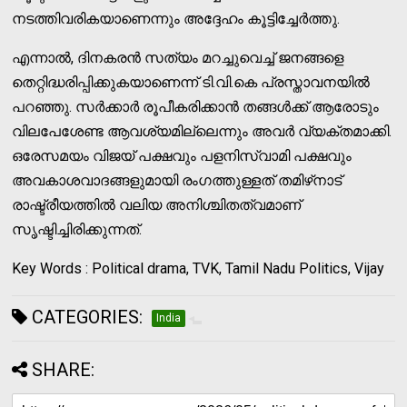
നടത്തിവരികയാണെന്നും അദ്ദേഹം കൂട്ടിച്ചേർത്തു.
എന്നാൽ, ദിനകരൻ സത്യം മറച്ചുവെച്ച് ജനങ്ങളെ
തെറ്റിദ്ധരിപ്പിക്കുകയാണെന്ന് ടി.വി.കെ പ്രസ്താവനയിൽ
പറഞ്ഞു. സർക്കാർ രൂപീകരിക്കാൻ തങ്ങൾക്ക് ആരോടും
വിലപേശേണ്ട ആവശ്യമില്ലെന്നും അവർ വ്യക്തമാക്കി.
ഒരേസമയം വിജയ് പക്ഷവും പളനിസ്വാമി പക്ഷവും
അവകാശവാദങ്ങളുമായി രംഗത്തുള്ളത് തമിഴ്‌നാട്
രാഷ്ട്രീയത്തിൽ വലിയ അനിശ്ചിതത്വമാണ്
സൃഷ്ടിച്ചിരിക്കുന്നത്.
Key Words : Political drama, TVK, Tamil Nadu Politics, Vijay
CATEGORIES:
India
SHARE: