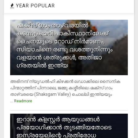
YEAR POPULAR
1
ഷക്സ് ​ഗാം താഴ്‌വരയിൽ
കടന്നുകയറി പാകിസ്ഥാനിലേക്ക്
ചൈനയുടെ റോഡ് നിർമാണം,
സിയാചിനെ രണ്ടു വശത്തുനിന്നും
വളയാൻ ശത്രുക്കൾ, അതിജാ​
ഗ്രതയിൽ ഇന്ത്യ
അഭിനന്ദ് ന്യൂഡൽഹി കിഴക്കൻ ലഡാക്കിലെ സൈനിക
പിന്മാറ്റത്തിന് പിന്നാലെ, ജമ്മു കശ്മീരിലെ ഷക്സ് ​ഗാം
താഴ്‌വരയെ (Shaksgam Valley) ചൊല്ലി ഇന്ത്യയും
...
Readmore
2
ഇറാന്‍ ക്‌ളസ്റ്റര്‍ ആയുധങ്ങള്‍
പ്രയോഗിക്കാന്‍ തുടങ്ങിയതോടെ
ഇസ്രയേലിന്റെ പ്രതിരോധ