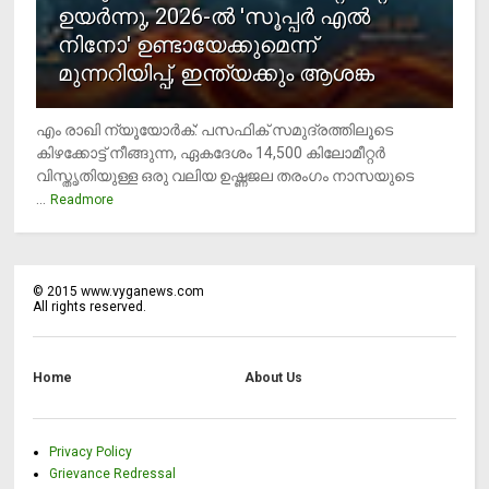
ഉയര്‍ന്നു, 2026-ല്‍ 'സൂപ്പര്‍ എല്‍
നിനോ' ഉണ്ടായേക്കുമെന്ന്
മുന്നറിയിപ്പ്, ഇന്ത്യക്കും ആശങ്ക
എം രാഖി ന്യൂയോര്‍ക്: പസഫിക് സമുദ്രത്തിലൂടെ
കിഴക്കോട്ട് നീങ്ങുന്ന, ഏകദേശം 14,500 കിലോമീറ്റര്‍
വിസ്തൃതിയുള്ള ഒരു വലിയ ഉഷ്ണജല തരംഗം നാസയുടെ
...
Readmore
©
2015
www.vyganews.com
All rights reserved.
Home
About Us
Privacy Policy
Grievance Redressal