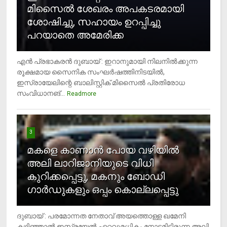
മിസൈല്‍ ശേഖരം അപകടരമായി
ശോഷിച്ചു, സഹായം ഉറപ്പിച്ചു
പറയാതെ അമേരിക്ക
എന്‍ പ്രഭാകരന്‍ ദുബായ് : ഇറാനുമായി നിലനില്‍ക്കുന്ന
രൂക്ഷമായ സൈനിക സംഘര്‍ഷത്തിനിടയില്‍,
ഇസ്രായേലിന്റെ ബാലിസ്റ്റിക് മിസൈല്‍ പ്രതിരോധ
സംവിധാനങ്...
Readmore
3
മകളെ കാണാന്‍ പോയ വഴിയില്‍
അലി ലാറിജാനിയുടെ വിധി
കുറിക്കപ്പെട്ടു, മകനും ബോഡി
ഗാര്‍ഡുകളും ഒപ്പം കൊല്ലപ്പെട്ടു
ദുബായ് : പരമോന്നത നേതാവ് അയത്തൊള്ള ഖമേനി
കഴിഞ്ഞാല്‍ ഇസ്രയേല്‍ ഏറ്റവുമധികം നോട്ടമിട്ടിരുന്ന അലി