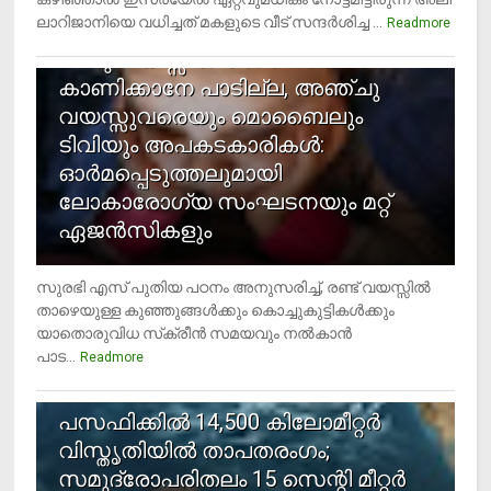
ലാറിജാനിയെ വധിച്ചത് മകളുടെ വീട് സന്ദര്‍ശിച്ച ...
4
Readmore
രണ്ടു വയസ്സില്‍ താഴെ സ്‌ക്രീന്‍
കാണിക്കാനേ പാടില്ല, അഞ്ചു
വയസ്സുവരെയും മൊബൈലും
ടിവിയും അപകടകാരികള്‍:
ഓര്‍മപ്പെടുത്തലുമായി
ലോകാരോഗ്യ സംഘടനയും മറ്റ്
ഏജന്‍സികളും
സുരഭി എസ് പുതിയ പഠനം അനുസരിച്ച്, രണ്ട് വയസ്സില്‍
താഴെയുള്ള കുഞ്ഞുങ്ങള്‍ക്കും കൊച്ചുകുട്ടികള്‍ക്കും
യാതൊരുവിധ സ്‌ക്രീന്‍ സമയവും നല്‍കാന്‍
പാട...
Readmore
5
പസഫിക്കില്‍ 14,500 കിലോമീറ്റര്‍
വിസ്തൃതിയില്‍ താപതരംഗം;
സമുദ്രോപരിതലം 15 സെന്റി മീറ്റര്‍