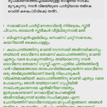
രൂപീകരണത്തെച്ചൊല്ലിയുള്ള രാഷ്ട്രീയ നാടകം
മുറുകുന്നു. നടൻ വിജയ്‌യുടെ പാർട്ടിയായ തമിഴക
വെട്രി കഴകം (ടിവികെ) തൻ്റ...
സമാജ്‌വാദി പാര്‍ട്ടി നേതാവിന്റെ നിര്‍ദ്ദേശം, സ്ത്രീ
പീഡനം തടയാന്‍ സ്ത്രീകള്‍ വീട്ടിലിരുന്നാല്‍ മതി
ബിഎസ്എന്‍എല്ലിലും സെക്‌സ് ചാറ്റ് സന്ദേശം;
കയറിയാല്‍ കൈപൊള്ളും
കഥാപാത്രത്തിനു വേണ്ടി നഗ്നനായി അഭിനയിക്കാനും
തയ്യാര്‍: ടൊവീനോ തോമസ് കഥാപാത്രത്തിനു വേണ്ടി
ഏതറ്റം വരെ പോകുന്നതിനും തയ്യാറെന്നു നടന്‍
ടൊവീനോ തോമസ്. ഗുസ്തി എന്ന പുതിയ ചിത്രത്തിന്റെ
വന്‍ വിജയത്തോടെ താരപദവിയിലേക്കുയര്‍ന്ന ടൊവീനോ
ഒരു അഭിമുഖത്തിലാണ് തന്റെ നിലപാടുകള്‍
വ്യക്തമാക്കിയത്. കഥാപാത്രത്തിനു വേണ്ടി ഏതറ്റം വരെ
പോകാനും ഞാന്‍ തയ്യാറാണ്. ഗുപ്പിയില്‍
നാല്പതുകാരനായ എന്‍ജിനീയറായതും
ഇതുകൊണ്ടാണ്. റൊമാന്റിക് രംഗങ്ങളില്‍
അഭിനയിക്കുന്നത് ഭാര്യ സഹിക്കുമോ എന്ന
ചോദ്യത്തിന് ടൊവീനോയുടെ മറുപടി ഇങ്ങനെ: ഞങ്ങള്‍
ഇതിനകം ഇക്കാര്യം ചര്‍ച്ച ചെയ്തിരുന്നു. അവളോട്