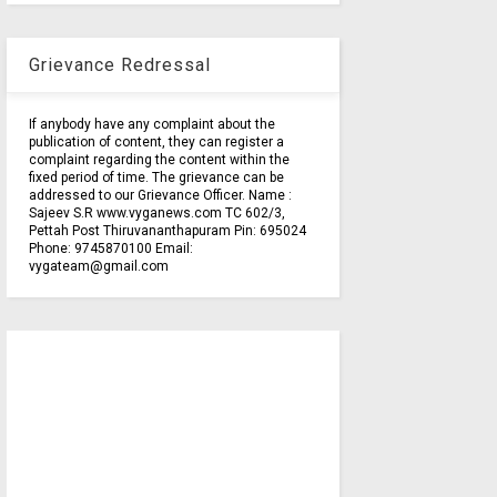
Grievance Redressal
If anybody have any complaint about the
publication of content, they can register a
complaint regarding the content within the
fixed period of time. The grievance can be
addressed to our Grievance Officer. Name :
Sajeev S.R www.vyganews.com TC 602/3,
Pettah Post Thiruvananthapuram Pin: 695024
Phone: 9745870100 Email:
vygateam@gmail.com