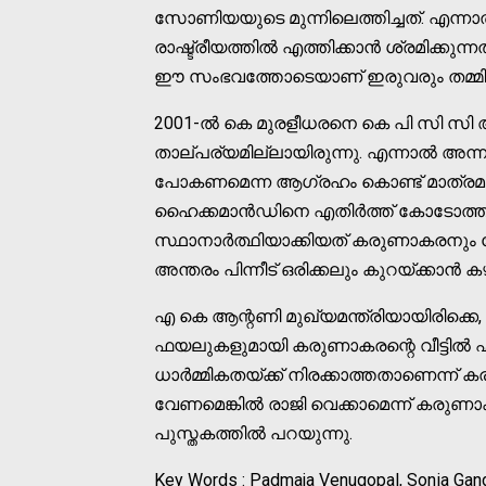
സോണിയയുടെ മുന്നിലെത്തിച്ചത്. എന്നാ
രാഷ്ട്രീയത്തില്‍ എത്തിക്കാൻ ശ്രമിക്ക
ഈ സംഭവത്തോടെയാണ് ഇരുവരും തമ്മിലു
2001-ല്‍ കെ മുരളീധരനെ കെ പി സി സി
താല്പര്യമില്ലായിരുന്നു. എന്നാല്‍ അന
പോകണമെന്ന ആഗ്രഹം കൊണ്ട് മാത്രമാ
ഹൈക്കമാൻഡിനെ എതിർത്ത് കോടോത്ത്
സ്ഥാനാർത്ഥിയാക്കിയത് കരുണാകരനും സ
അന്തരം പിന്നീട് ഒരിക്കലും കുറയ്ക്കാൻ ക
എ കെ ആന്റണി മുഖ്യമന്ത്രിയായിരിക്കെ,
ഫയലുകളുമായി കരുണാകരന്റെ വീട്ടില്‍ എത
ധാർമ്മികതയ്ക്ക് നിരക്കാത്തതാണെന്ന്
വേണമെങ്കില്‍ രാജി വെക്കാമെന്ന് കരു
പുസ്തകത്തില്‍ പറയുന്നു.
Key Words : Padmaja Venugopal, Sonia Gan