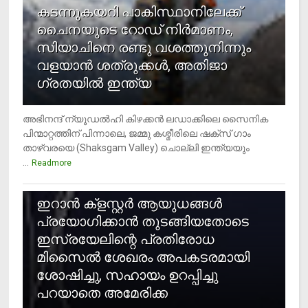
കടന്നുകയറി പാകിസ്ഥാനിലേക്ക്
ചൈനയുടെ റോഡ് നിർമാണം,
സിയാചിനെ രണ്ടു വശത്തുനിന്നും
വളയാൻ ശത്രുക്കൾ, അതിജാ​
ഗ്രതയിൽ ഇന്ത്യ
അഭിനന്ദ് ന്യൂഡൽഹി കിഴക്കൻ ലഡാക്കിലെ സൈനിക
പിന്മാറ്റത്തിന് പിന്നാലെ, ജമ്മു കശ്മീരിലെ ഷക്സ് ​ഗാം
താഴ്‌വരയെ (Shaksgam Valley) ചൊല്ലി ഇന്ത്യയും
...
Readmore
2
ഇറാന്‍ ക്‌ളസ്റ്റര്‍ ആയുധങ്ങള്‍
പ്രയോഗിക്കാന്‍ തുടങ്ങിയതോടെ
ഇസ്രയേലിന്റെ പ്രതിരോധ
മിസൈല്‍ ശേഖരം അപകടരമായി
ശോഷിച്ചു, സഹായം ഉറപ്പിച്ചു
പറയാതെ അമേരിക്ക