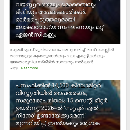
വയസ്സുവരെയും മൊബൈലും
ടിവിയും അപകടകാരികള്‍:
ഓര്‍മപ്പെടുത്തലുമായി
ലോകാരോഗ്യ സംഘടനയും മറ്റ്
ഏജന്‍സികളും
സുരഭി എസ് പുതിയ പഠനം അനുസരിച്ച്, രണ്ട് വയസ്സില്‍
താഴെയുള്ള കുഞ്ഞുങ്ങള്‍ക്കും കൊച്ചുകുട്ടികള്‍ക്കും
യാതൊരുവിധ സ്‌ക്രീന്‍ സമയവും നല്‍കാന്‍
പാട...
Readmore
5
പസഫിക്കില്‍ 14,500 കിലോമീറ്റര്‍
വിസ്തൃതിയില്‍ താപതരംഗം;
സമുദ്രോപരിതലം 15 സെന്റി മീറ്റര്‍
ഉയര്‍ന്നു, 2026-ല്‍ 'സൂപ്പര്‍ എല്‍
നിനോ' ഉണ്ടായേക്കുമെന്ന്
മുന്നറിയിപ്പ്, ഇന്ത്യക്കും ആശങ്ക