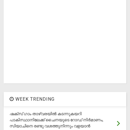
WEEK TRENDING
ഷക്സ് ​ഗാം താഴ്‌വരയിൽ കടന്നുകയറി
പാകിസ്ഥാനിലേക്ക് ചൈനയുടെ റോഡ് നിർമാണം,
സിയാചിനെ രണ്ടു വശത്തുനിന്നും വളയാൻ