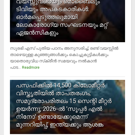
വയസ്സുവരെയും മൊബൈലും
ടിവിയും അപകടകാരികള്‍:
ഓര്‍മപ്പെടുത്തലുമായി
ലോകാരോഗ്യ സംഘടനയും മറ്റ്
ഏജന്‍സികളും
സുരഭി എസ് പുതിയ പഠനം അനുസരിച്ച്, രണ്ട് വയസ്സില്‍
താഴെയുള്ള കുഞ്ഞുങ്ങള്‍ക്കും കൊച്ചുകുട്ടികള്‍ക്കും
യാതൊരുവിധ സ്‌ക്രീന്‍ സമയവും നല്‍കാന്‍
പാട...
Readmore
5
പസഫിക്കില്‍ 14,500 കിലോമീറ്റര്‍
വിസ്തൃതിയില്‍ താപതരംഗം;
സമുദ്രോപരിതലം 15 സെന്റി മീറ്റര്‍
ഉയര്‍ന്നു, 2026-ല്‍ 'സൂപ്പര്‍ എല്‍
നിനോ' ഉണ്ടായേക്കുമെന്ന്
മുന്നറിയിപ്പ്, ഇന്ത്യക്കും ആശങ്ക