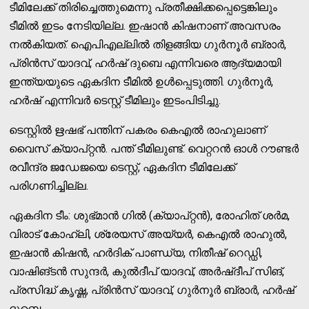
ടീമിലേക്ക് തിരിച്ചെത്തുമെന്നു പ്രതീക്ഷിക്കപ്പെട്ടെങ്കിലും
ടീമിൽ ഇടം നേടിയില്ല. ഇഷാന്‍ കിഷനാണ് അവസരം
നല്‍കിയത്. ഐപിഎല്ലില്‍ തിളങ്ങിയ ഗുര്‍നൂര്‍ ബ്രാര്‍,
പ്രിന്‍സ് യാദവ്, ഹര്‍ഷ് ദുബെ എന്നിവരെ ആദ്യമായി
ഇന്ത്യയുടെ ഏകദിന ടീമില്‍ ഉള്‍പ്പെടുത്തി. ഗുര്‍നൂര്‍,
ഹര്‍ഷ് എന്നിവര്‍ ടെസ്റ്റ് ടീമിലും ഇടംപിടിച്ചു.
ടെസ്റ്റില്‍ ഋഷഭ് പന്തിന് പകരം കെഎല്‍ രാഹുലാണ്
വൈസ് ക്യാപ്റ്റന്‍. പന്ത് ടീമിലുണ്ട്. വെറ്ററന്‍ ഓള്‍ റൗണ്ടര്‍
രവീന്ദ്ര ജഡേജയെ ടെസ്റ്റ്, ഏകദിന ടീമിലേക്ക്
പരിഗണിച്ചില്ല.
ഏകദിന ടീം: ശുഭ്മാന്‍ ഗില്‍ (ക്യാപ്റ്റന്‍), രോഹിത് ശര്‍മ,
വിരാട് കോഹ്‌ലി, ശ്രേയസ് അയ്യര്‍, കെഎല്‍ രാഹുല്‍,
ഇഷാന്‍ കിഷന്‍, ഹര്‍ദിക് പാണ്ഡ്യ, നിതീഷ് റെഡ്ഡി,
വാഷിങ്ടന്‍ സുന്ദര്‍, കുല്‍ദീപ് യാദവ്, അര്‍ഷ്ദീപ് സിങ്,
പ്രസിദ്ധ് കൃഷ്ണ, പ്രിന്‍സ് യാദവ്, ഗുര്‍നൂര്‍ ബ്രാര്‍, ഹര്‍ഷ്
ദുബെ.