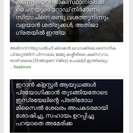
കടന്നുകയറി പാകിസ്ഥാനിലേക്ക്
ചൈനയുടെ റോഡ് നിർമാണം,
സിയാചിനെ രണ്ടു വശത്തുനിന്നും
വളയാൻ ശത്രുക്കൾ, അതിജാ​
ഗ്രതയിൽ ഇന്ത്യ
അഭിനന്ദ് ന്യൂഡൽഹി കിഴക്കൻ ലഡാക്കിലെ സൈനിക
പിന്മാറ്റത്തിന് പിന്നാലെ, ജമ്മു കശ്മീരിലെ ഷക്സ് ​ഗാം
താഴ്‌വരയെ (Shaksgam Valley) ചൊല്ലി ഇന്ത്യയും
...
Readmore
2
ഇറാന്‍ ക്‌ളസ്റ്റര്‍ ആയുധങ്ങള്‍
പ്രയോഗിക്കാന്‍ തുടങ്ങിയതോടെ
ഇസ്രയേലിന്റെ പ്രതിരോധ
മിസൈല്‍ ശേഖരം അപകടരമായി
ശോഷിച്ചു, സഹായം ഉറപ്പിച്ചു
പറയാതെ അമേരിക്ക