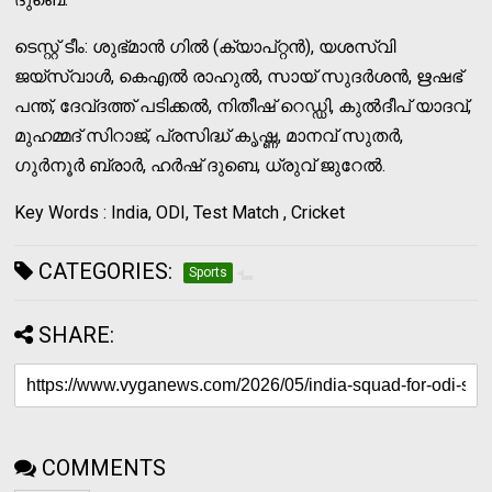
ടെസ്റ്റ് ടീം: ശുഭ്മാന്‍ ഗില്‍ (ക്യാപ്റ്റന്‍), യശസ്വി
ജയ്‌സ്വാള്‍, കെഎല്‍ രാഹുല്‍, സായ് സുദര്‍ശന്‍, ഋഷഭ്
പന്ത്, ദേവ്ദത്ത് പടിക്കല്‍, നിതീഷ് റെഡ്ഡി, കുല്‍ദീപ് യാദവ്,
മുഹമ്മദ് സിറാജ്, പ്രസിദ്ധ് കൃഷ്ണ, മാനവ് സുതര്‍,
ഗുര്‍നൂര്‍ ബ്രാര്‍, ഹര്‍ഷ് ദുബെ, ധ്രുവ് ജുറേല്‍.
Key Words : India, ODI, Test Match , Cricket
CATEGORIES:
Sports
SHARE:
COMMENTS