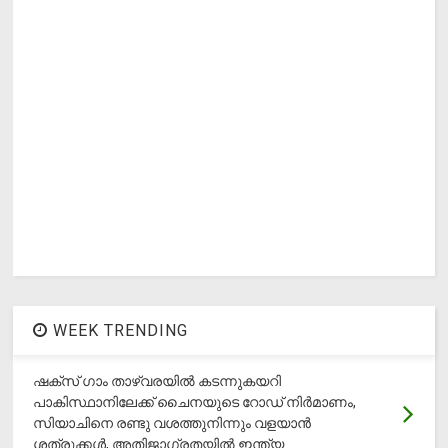
WEEK TRENDING
ഷക്സ് ​ഗാം താഴ്‌വരയിൽ കടന്നുകയറി
പാകിസ്ഥാനിലേക്ക് ചൈനയുടെ റോഡ് നിർമാണം,
സിയാചിനെ രണ്ടു വശത്തുനിന്നും വളയാൻ
ശത്രുക്കൾ, അതിജാ​ഗ്രതയിൽ ഇന്ത്യ