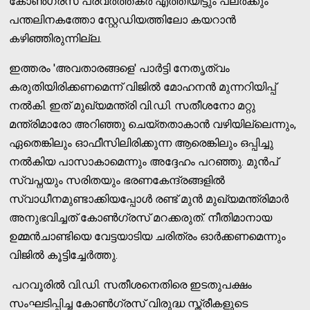
കോൺഗ്രസ് പ്രവർത്തകർ എത്തിയിട്ടും പലർക്കും
പന്തലിനകത്തോ സ്റ്റേഡിയത്തിലോ കയറാൻ
കഴിഞ്ഞിരുന്നില്ല.
ഇത്തരം 'അവതാരങ്ങളെ' പാർട്ടി നേതൃത്വം
കരുതിയിരിക്കണമെന്ന് വിജിൽ മോഹനൻ മുന്നറിയിപ്പ്
നൽകി. ഇത് മുഖ്യമന്ത്രി വി.ഡി. സതീശനോ മറ്റു
മന്ത്രിമാരോ അറിഞ്ഞു ചെയ്തതാകാൻ വഴിയില്ലെന്നും,
ഏതെങ്കിലും ഓഫീസിലിരിക്കുന്ന ആരെങ്കിലും ഒപ്പിച്ചു
നൽകിയ പാസാകാമെന്നും അദ്ദേഹം പറഞ്ഞു. മുൻപ്
സ്വപ്നയും സരിതയും ഭരണകേന്ദ്രങ്ങളിൽ
സ്വാധീനമുണ്ടാക്കിയപ്പോൾ രണ്ട് മുൻ മുഖ്യമന്ത്രിമാർ
അനുഭവിച്ചത് കോൺഗ്രസ് മറക്കരുത്. നീതിമാനായ
ഉമ്മൻചാണ്ടിയെ വേട്ടയാടിയ ചരിത്രം ഓർക്കണമെന്നും
വിജിൽ കൂട്ടിച്ചേർത്തു.
പറവൂരിൽ വി.ഡി. സതീശനെതിരെ ഇടതുപക്ഷം
സംഘടിപ്പിച്ച കോൺഗ്രസ് വിരുദ്ധ സ്ത്രീകളുടെ