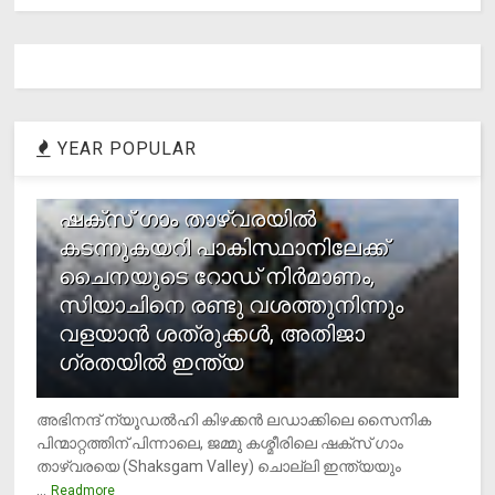
YEAR POPULAR
1
ഷക്സ് ​ഗാം താഴ്‌വരയിൽ
കടന്നുകയറി പാകിസ്ഥാനിലേക്ക്
ചൈനയുടെ റോഡ് നിർമാണം,
സിയാചിനെ രണ്ടു വശത്തുനിന്നും
വളയാൻ ശത്രുക്കൾ, അതിജാ​
ഗ്രതയിൽ ഇന്ത്യ
അഭിനന്ദ് ന്യൂഡൽഹി കിഴക്കൻ ലഡാക്കിലെ സൈനിക
പിന്മാറ്റത്തിന് പിന്നാലെ, ജമ്മു കശ്മീരിലെ ഷക്സ് ​ഗാം
താഴ്‌വരയെ (Shaksgam Valley) ചൊല്ലി ഇന്ത്യയും
...
Readmore