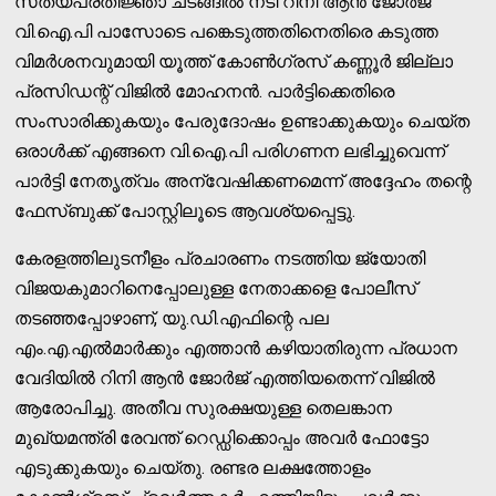
സത്യപ്രതിജ്ഞാ ചടങ്ങിൽ നടി റിനി ആൻ ജോർജ്
വി.ഐ.പി പാസോടെ പങ്കെടുത്തതിനെതിരെ കടുത്ത
വിമർശനവുമായി യൂത്ത് കോൺഗ്രസ് കണ്ണൂർ ജില്ലാ
പ്രസിഡന്റ് വിജിൽ മോഹനൻ. പാർട്ടിക്കെതിരെ
സംസാരിക്കുകയും പേരുദോഷം ഉണ്ടാക്കുകയും ചെയ്ത
ഒരാൾക്ക് എങ്ങനെ വി.ഐ.പി പരിഗണന ലഭിച്ചുവെന്ന്
പാർട്ടി നേതൃത്വം അന്വേഷിക്കണമെന്ന് അദ്ദേഹം തന്റെ
ഫേസ്ബുക്ക് പോസ്റ്റിലൂടെ ആവശ്യപ്പെട്ടു.
കേരളത്തിലുടനീളം പ്രചാരണം നടത്തിയ ജ്യോതി
വിജയകുമാറിനെപ്പോലുള്ള നേതാക്കളെ പോലീസ്
തടഞ്ഞപ്പോഴാണ്, യു.ഡി.എഫിന്റെ പല
എം.എ.എൽമാർക്കും എത്താൻ കഴിയാതിരുന്ന പ്രധാന
വേദിയിൽ റിനി ആൻ ജോർജ് എത്തിയതെന്ന് വിജിൽ
ആരോപിച്ചു. അതീവ സുരക്ഷയുള്ള തെലങ്കാന
മുഖ്യമന്ത്രി രേവന്ത് റെഡ്ഡിക്കൊപ്പം അവർ ഫോട്ടോ
എടുക്കുകയും ചെയ്തു. രണ്ടര ലക്ഷത്തോളം