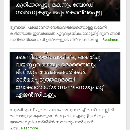
കുറിക്കപ്പെട്ടു, മകനും ബോഡി
ഗാര്‍ഡുകളും ഒപ്പം കൊല്ലപ്പെട്ടു
ദുബായ് : പരമോന്നത നേതാവ് അയത്തൊള്ള ഖമേനി
കഴിഞ്ഞാല്‍ ഇസ്രയേല്‍ ഏറ്റവുമധികം നോട്ടമിട്ടിരുന്ന അലി
ലാറിജാനിയെ വധിച്ചത് മകളുടെ വീട് സന്ദര്‍ശിച്ച ...
4
Readmore
രണ്ടു വയസ്സില്‍ താഴെ സ്‌ക്രീന്‍
കാണിക്കാനേ പാടില്ല, അഞ്ചു
വയസ്സുവരെയും മൊബൈലും
ടിവിയും അപകടകാരികള്‍:
ഓര്‍മപ്പെടുത്തലുമായി
ലോകാരോഗ്യ സംഘടനയും മറ്റ്
ഏജന്‍സികളും
സുരഭി എസ് പുതിയ പഠനം അനുസരിച്ച്, രണ്ട് വയസ്സില്‍
താഴെയുള്ള കുഞ്ഞുങ്ങള്‍ക്കും കൊച്ചുകുട്ടികള്‍ക്കും
യാതൊരുവിധ സ്‌ക്രീന്‍ സമയവും നല്‍കാന്‍
പാട...
Readmore