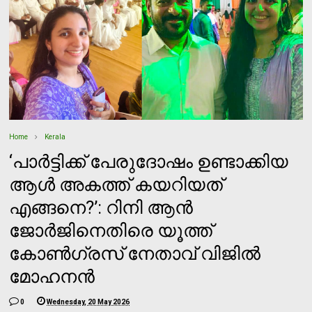
Home
Kerala
‘പാർട്ടിക്ക് പേരുദോഷം ഉണ്ടാക്കിയ
ആൾ അകത്ത് കയറിയത്
എങ്ങനെ?’: റിനി ആൻ
ജോർജിനെതിരെ യൂത്ത്
കോൺഗ്രസ് നേതാവ് വിജിൽ
മോഹനൻ
0
Wednesday, 20 May 2026