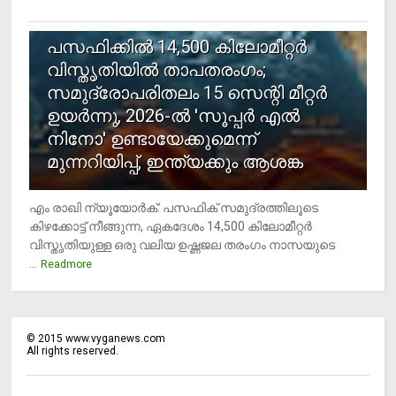
5
പസഫിക്കില്‍ 14,500 കിലോമീറ്റര്‍
വിസ്തൃതിയില്‍ താപതരംഗം;
സമുദ്രോപരിതലം 15 സെന്റി മീറ്റര്‍
ഉയര്‍ന്നു, 2026-ല്‍ 'സൂപ്പര്‍ എല്‍
നിനോ' ഉണ്ടായേക്കുമെന്ന്
മുന്നറിയിപ്പ്, ഇന്ത്യക്കും ആശങ്ക
എം രാഖി ന്യൂയോര്‍ക്: പസഫിക് സമുദ്രത്തിലൂടെ
കിഴക്കോട്ട് നീങ്ങുന്ന, ഏകദേശം 14,500 കിലോമീറ്റര്‍
വിസ്തൃതിയുള്ള ഒരു വലിയ ഉഷ്ണജല തരംഗം നാസയുടെ
...
Readmore
©
2015
www.vyganews.com
All rights reserved.