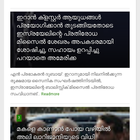
2
ഇറാന്‍ ക്‌ളസ്റ്റര്‍ ആയുധങ്ങള്‍
പ്രയോഗിക്കാന്‍ തുടങ്ങിയതോടെ
ഇസ്രയേലിന്റെ പ്രതിരോധ
മിസൈല്‍ ശേഖരം അപകടരമായി
ശോഷിച്ചു, സഹായം ഉറപ്പിച്ചു
പറയാതെ അമേരിക്ക
എന്‍ പ്രഭാകരന്‍ ദുബായ് : ഇറാനുമായി നിലനില്‍ക്കുന്ന
രൂക്ഷമായ സൈനിക സംഘര്‍ഷത്തിനിടയില്‍,
ഇസ്രായേലിന്റെ ബാലിസ്റ്റിക് മിസൈല്‍ പ്രതിരോധ
സംവിധാനങ്...
Readmore
3
മകളെ കാണാന്‍ പോയ വഴിയില്‍
അലി ലാറിജാനിയുടെ വിധി