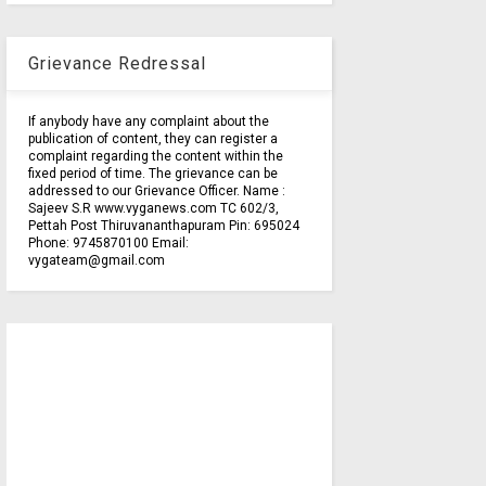
Grievance Redressal
If anybody have any complaint about the
publication of content, they can register a
complaint regarding the content within the
fixed period of time. The grievance can be
addressed to our Grievance Officer. Name :
Sajeev S.R www.vyganews.com TC 602/3,
Pettah Post Thiruvananthapuram Pin: 695024
Phone: 9745870100 Email:
vygateam@gmail.com