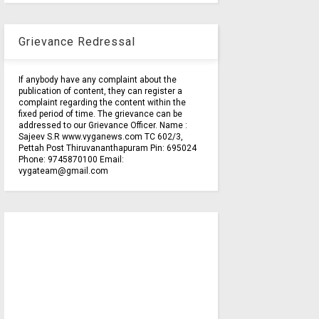
Grievance Redressal
If anybody have any complaint about the
publication of content, they can register a
complaint regarding the content within the
fixed period of time. The grievance can be
addressed to our Grievance Officer. Name :
Sajeev S.R www.vyganews.com TC 602/3,
Pettah Post Thiruvananthapuram Pin: 695024
Phone: 9745870100 Email:
vygateam@gmail.com