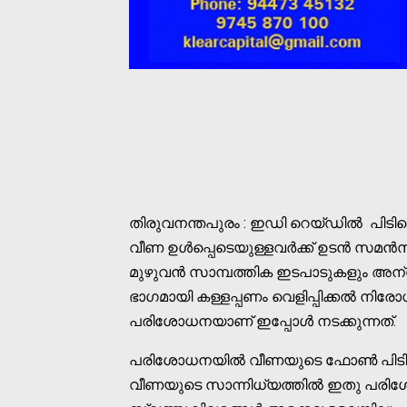
തിരുവനന്തപുരം : ഇഡി റെയ്‌ഡിൽ പിടിച
വീണ ഉൾപ്പെടെയുള്ളവർക്ക് ഉടൻ സമൻസ
മുഴുവൻ സാമ്പത്തിക ഇടപാടുകളും അന്
ഭാഗമായി കള്ളപ്പണം വെളിപ്പിക്കൽ നി
പരിശോധനയാണ് ഇപ്പോൾ നടക്കുന്നത്.
പരിശോധനയിൽ വീണയുടെ ഫോൺ പിടിച്ചെട
വീണയുടെ സാന്നിധ്യത്തിൽ ഇതു പരിശോധ