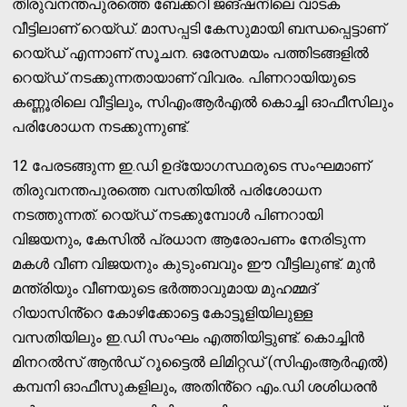
തിരുവനന്തപുരത്തെ ബേക്കറി ജങ്ഷനിലെ വാടക
വീട്ടിലാണ് റെയ്ഡ്. മാസപ്പടി കേസുമായി ബന്ധപ്പെട്ടാണ്
റെയ്ഡ് എന്നാണ് സൂചന. ഒരേസമയം പത്തിടങ്ങളില്‍
റെയ്ഡ് നടക്കുന്നതായാണ് വിവരം. പിണറായിയുടെ
കണ്ണൂരിലെ വീട്ടിലും, സിഎംആര്‍എല്‍ കൊച്ചി ഓഫീസിലും
പരിശോധന നടക്കുന്നുണ്ട്.
12 പേരടങ്ങുന്ന ഇ.ഡി ഉദ്യോഗസ്ഥരുടെ സംഘമാണ്
തിരുവനന്തപുരത്തെ വസതിയിൽ പരിശോധന
നടത്തുന്നത്. റെയ്ഡ് നടക്കുമ്പോൾ പിണറായി
വിജയനും, കേസിൽ പ്രധാന ആരോപണം നേരിടുന്ന
മകൾ വീണ വിജയനും കുടുംബവും ഈ വീട്ടിലുണ്ട്. മുൻ
മന്ത്രിയും വീണയുടെ ഭർത്താവുമായ മുഹമ്മദ്
റിയാസിൻ്റെ കോഴിക്കോട്ടെ കോട്ടൂളിയിലുള്ള
വസതിയിലും ഇ.ഡി സംഘം എത്തിയിട്ടുണ്ട്. കൊച്ചിൻ
മിനറൽസ് ആൻഡ് റൂട്ടൈൽ ലിമിറ്റഡ് (സിഎംആർഎൽ)
കമ്പനി ഓഫീസുകളിലും, അതിൻ്റെ എം.ഡി ശശിധരൻ