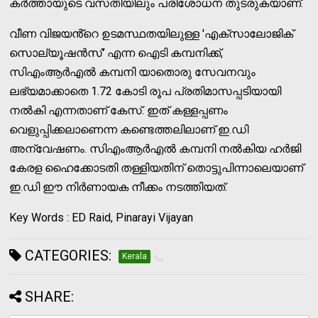
കർത്തായുടെ വസതിയിലും പരിശോധന തുടരുകയാണ്.
വീണ വിജയൻ്റെ ഉടമസ്ഥതയിലുള്ള 'എക്സാലോജിക്
സൊല്യൂഷൻസ്' എന്ന ഐടി കമ്പനിക്ക്,
സിഎംആർഎൽ കമ്പനി യാതൊരു സേവനവും
ലഭ്യമാക്കാതെ 1.72 കോടി രൂപ പ്രതിമാസപ്പടിയായി
നൽകി എന്നതാണ് കേസ്. ഇത് കള്ളപ്പണം
വെളുപ്പിക്കലാണെന്ന കണ്ടെത്തലിലാണ് ഇ.ഡി
അന്വേഷണം. സിഎംആർഎൽ കമ്പനി നൽകിയ ഹർജി
കേരള ഹൈക്കോടതി തള്ളിയതിന് തൊട്ടുപിന്നാലെയാണ്
ഇ.ഡി ഈ നിർണായക നീക്കം നടത്തിയത്.
Key Words : ED Raid, Pinarayi Vijayan
CATEGORIES:
Kerala
SHARE: