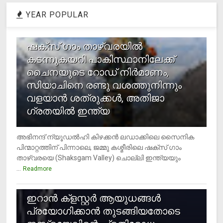
YEAR POPULAR
1
ഷക്സ് ​ഗാം താഴ്‌വരയിൽ
കടന്നുകയറി പാകിസ്ഥാനിലേക്ക്
ചൈനയുടെ റോഡ് നിർമാണം,
സിയാചിനെ രണ്ടു വശത്തുനിന്നും
വളയാൻ ശത്രുക്കൾ, അതിജാ​
ഗ്രതയിൽ ഇന്ത്യ
അഭിനന്ദ് ന്യൂഡൽഹി കിഴക്കൻ ലഡാക്കിലെ സൈനിക
പിന്മാറ്റത്തിന് പിന്നാലെ, ജമ്മു കശ്മീരിലെ ഷക്സ് ​ഗാം
താഴ്‌വരയെ (Shaksgam Valley) ചൊല്ലി ഇന്ത്യയും
...
Readmore
2
ഇറാന്‍ ക്‌ളസ്റ്റര്‍ ആയുധങ്ങള്‍
പ്രയോഗിക്കാന്‍ തുടങ്ങിയതോടെ