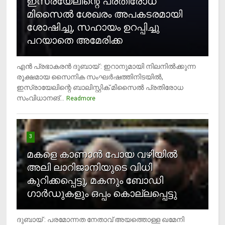
ഇസ്രയേലിന്റെ പ്രതിരോധ
മിസൈല്‍ ശേഖരം അപകടരമായി
ശോഷിച്ചു, സഹായം ഉറപ്പിച്ചു
പറയാതെ അമേരിക്ക
എന്‍ പ്രഭാകരന്‍ ദുബായ് : ഇറാനുമായി നിലനില്‍ക്കുന്ന
രൂക്ഷമായ സൈനിക സംഘര്‍ഷത്തിനിടയില്‍,
ഇസ്രായേലിന്റെ ബാലിസ്റ്റിക് മിസൈല്‍ പ്രതിരോധ
സംവിധാനങ്...
Readmore
3
മകളെ കാണാന്‍ പോയ വഴിയില്‍
അലി ലാറിജാനിയുടെ വിധി
കുറിക്കപ്പെട്ടു, മകനും ബോഡി
ഗാര്‍ഡുകളും ഒപ്പം കൊല്ലപ്പെട്ടു
ദുബായ് : പരമോന്നത നേതാവ് അയത്തൊള്ള ഖമേനി