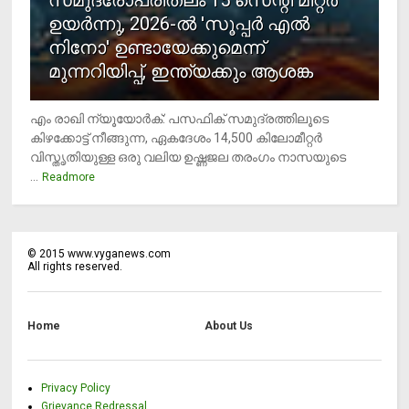
ഉയര്‍ന്നു, 2026-ല്‍ 'സൂപ്പര്‍ എല്‍
നിനോ' ഉണ്ടായേക്കുമെന്ന്
മുന്നറിയിപ്പ്, ഇന്ത്യക്കും ആശങ്ക
എം രാഖി ന്യൂയോര്‍ക്: പസഫിക് സമുദ്രത്തിലൂടെ
കിഴക്കോട്ട് നീങ്ങുന്ന, ഏകദേശം 14,500 കിലോമീറ്റര്‍
വിസ്തൃതിയുള്ള ഒരു വലിയ ഉഷ്ണജല തരംഗം നാസയുടെ
...
Readmore
©
2015
www.vyganews.com
All rights reserved.
Home
About Us
Privacy Policy
Grievance Redressal