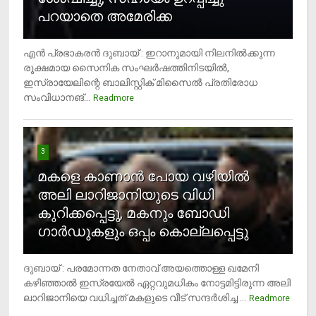
പറയാതെ അമേരിക്ക
എന്‍ പ്രഭാകരന്‍ ദുബായ് : ഇറാനുമായി നിലനില്‍ക്കുന്ന
രൂക്ഷമായ സൈനിക സംഘര്‍ഷത്തിനിടയില്‍,
ഇസ്രായേലിന്റെ ബാലിസ്റ്റിക് മിസൈല്‍ പ്രതിരോധ
സംവിധാനങ്...
Readmore
3
മകളെ കാണാന്‍ പോയ വഴിയില്‍
അലി ലാറിജാനിയുടെ വിധി
കുറിക്കപ്പെട്ടു, മകനും ബോഡി
ഗാര്‍ഡുകളും ഒപ്പം കൊല്ലപ്പെട്ടു
ദുബായ് : പരമോന്നത നേതാവ് അയത്തൊള്ള ഖമേനി
കഴിഞ്ഞാല്‍ ഇസ്രയേല്‍ ഏറ്റവുമധികം നോട്ടമിട്ടിരുന്ന അലി
ലാറിജാനിയെ വധിച്ചത് മകളുടെ വീട് സന്ദര്‍ശിച്ച ...
4
Readmore