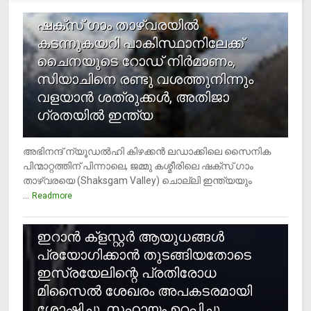
1
ഷക്സ് ​ഗാം താഴ്‌വരയിൽ
കടന്നുകയറി പാകിസ്ഥാനിലേക്ക്
ചൈനയുടെ റോഡ് നിർമാണം,
സിയാചിനെ രണ്ടു വശത്തുനിന്നും
വളയാൻ ശത്രുക്കൾ, അതിജാ​
ഗ്രതയിൽ ഇന്ത്യ
അഭിനന്ദ് ന്യൂഡൽഹി കിഴക്കൻ ലഡാക്കിലെ സൈനിക
പിന്മാറ്റത്തിന് പിന്നാലെ, ജമ്മു കശ്മീരിലെ ഷക്സ് ​ഗാം
താഴ്‌വരയെ (Shaksgam Valley) ചൊല്ലി ഇന്ത്യയും
...
Readmore
2
ഇറാന്‍ ക്‌ളസ്റ്റര്‍ ആയുധങ്ങള്‍
പ്രയോഗിക്കാന്‍ തുടങ്ങിയതോടെ
ഇസ്രയേലിന്റെ പ്രതിരോധ
മിസൈല്‍ ശേഖരം അപകടരമായി
ശോഷിച്ചു, സഹായം ഉറപ്പിച്ചു