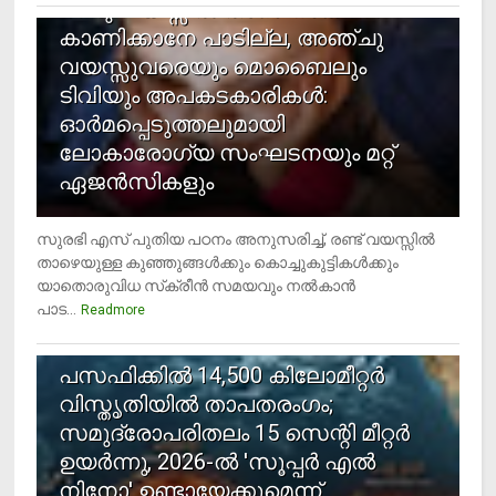
രണ്ടു വയസ്സില്‍ താഴെ സ്‌ക്രീന്‍
കാണിക്കാനേ പാടില്ല, അഞ്ചു
വയസ്സുവരെയും മൊബൈലും
ടിവിയും അപകടകാരികള്‍:
ഓര്‍മപ്പെടുത്തലുമായി
ലോകാരോഗ്യ സംഘടനയും മറ്റ്
ഏജന്‍സികളും
സുരഭി എസ് പുതിയ പഠനം അനുസരിച്ച്, രണ്ട് വയസ്സില്‍
താഴെയുള്ള കുഞ്ഞുങ്ങള്‍ക്കും കൊച്ചുകുട്ടികള്‍ക്കും
യാതൊരുവിധ സ്‌ക്രീന്‍ സമയവും നല്‍കാന്‍
പാട...
Readmore
5
പസഫിക്കില്‍ 14,500 കിലോമീറ്റര്‍
വിസ്തൃതിയില്‍ താപതരംഗം;
സമുദ്രോപരിതലം 15 സെന്റി മീറ്റര്‍
ഉയര്‍ന്നു, 2026-ല്‍ 'സൂപ്പര്‍ എല്‍
നിനോ' ഉണ്ടായേക്കുമെന്ന്