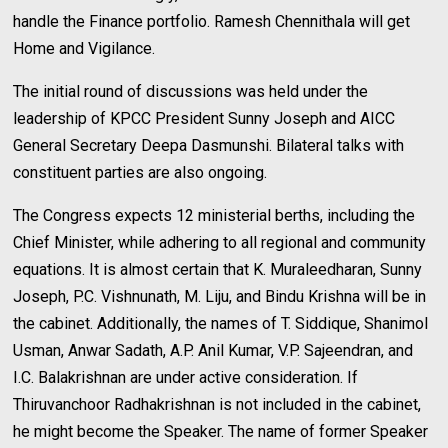
handle the Finance portfolio. Ramesh Chennithala will get
Home and Vigilance.
The initial round of discussions was held under the
leadership of KPCC President Sunny Joseph and AICC
General Secretary Deepa Dasmunshi. Bilateral talks with
constituent parties are also ongoing.
The Congress expects 12 ministerial berths, including the
Chief Minister, while adhering to all regional and community
equations. It is almost certain that K. Muraleedharan, Sunny
Joseph, P.C. Vishnunath, M. Liju, and Bindu Krishna will be in
the cabinet. Additionally, the names of T. Siddique, Shanimol
Usman, Anwar Sadath, A.P. Anil Kumar, V.P. Sajeendran, and
I.C. Balakrishnan are under active consideration. If
Thiruvanchoor Radhakrishnan is not included in the cabinet,
he might become the Speaker. The name of former Speaker