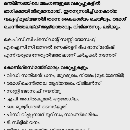
മന്ത്രിസഭയിലെ അംഗങ്ങളുടെ വകുപ്പുകളില്‍
ഭാഗികമായി തീരുമാനമായി. ഇതനുസരിച്ച് ധനകാര്യ
വകുപ്പ് മുഖ്യമന്ത്രി തന്നെ കൈകാര്യം ചെയ്യും. രമേശ്
ചെന്നിത്തലയ്ക്ക് ആഭ്യന്തരവും വിജിലന്‍സും ലഭിക്കും.
കെ.പി.സി.സി പ്രസിഡന്റ് സണ്ണി ജോസഫ്,
എ.ഐ.സി.സി ജനറല്‍ സെക്രട്ടറി ദീപ ദാസ് മുന്‍ഷി
എന്നിവരുടെ നേതൃത്വത്തിലാണ് ചര്‍ച്ചകള്‍ നടന്നത്.
കോൺഗ്രസ് മന്ത്രിമാരും വകുപ്പുകളും
• വി.ഡി. സതീശൻ: ധനം, തുറമുഖം, നിയമം (മുഖ്യമന്ത്രി)
• രമേശ് ചെന്നിത്തല: ആഭ്യന്തരം, വിജിലൻസ്
• സണ്ണി ജോസഫ്: റവന്യൂ
• എ.പി. അനിൽകുമാർ: ആരോഗ്യം
• കെ. മുരളീധരൻ: വൈദ്യുതി
• പി.സി. വിഷ്ണുനാഥ്: ടൂറിസം, സാംസ്‌കാരികം
• ടി. സിദ്ദിഖ്: വനം