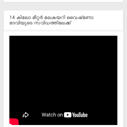
14 കിലോ മീറ്റര്‍ മലകയറി വൈഷ്‌ണോ
ദേവിയുടെ സവിധത്തിലേക്ക്