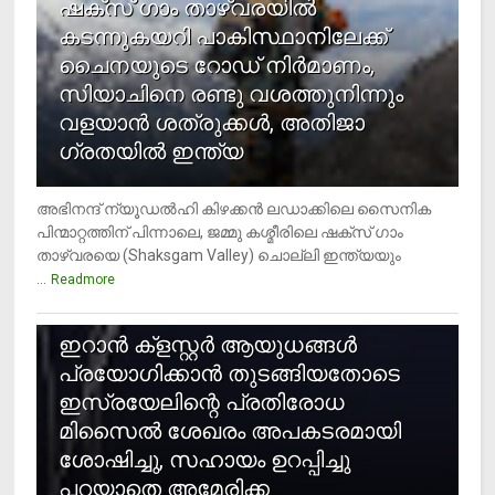
ഷക്സ് ​ഗാം താഴ്‌വരയിൽ
കടന്നുകയറി പാകിസ്ഥാനിലേക്ക്
ചൈനയുടെ റോഡ് നിർമാണം,
സിയാചിനെ രണ്ടു വശത്തുനിന്നും
വളയാൻ ശത്രുക്കൾ, അതിജാ​
ഗ്രതയിൽ ഇന്ത്യ
അഭിനന്ദ് ന്യൂഡൽഹി കിഴക്കൻ ലഡാക്കിലെ സൈനിക
പിന്മാറ്റത്തിന് പിന്നാലെ, ജമ്മു കശ്മീരിലെ ഷക്സ് ​ഗാം
താഴ്‌വരയെ (Shaksgam Valley) ചൊല്ലി ഇന്ത്യയും
...
Readmore
2
ഇറാന്‍ ക്‌ളസ്റ്റര്‍ ആയുധങ്ങള്‍
പ്രയോഗിക്കാന്‍ തുടങ്ങിയതോടെ
ഇസ്രയേലിന്റെ പ്രതിരോധ
മിസൈല്‍ ശേഖരം അപകടരമായി
ശോഷിച്ചു, സഹായം ഉറപ്പിച്ചു
പറയാതെ അമേരിക്ക