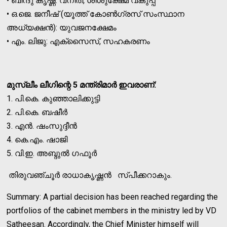
• ബിന്ദു കൃഷ്ണ: വനിത, ശിശുക്ഷേമ വകുപ്പ്
• ഒ.ജെ. ജനീഷ് (യൂത്ത് കോൺഗ്രസ് സംസ്ഥാന
അധ്യക്ഷൻ): യുവജനക്ഷേമം
• എം. ലിജു: എക്‌സൈസ്, സഹകരണം
മുസ്ലീം ലീഗിന്റെ 5 മന്ത്രിമാർ ഇവരാണ്:
1. പി.കെ. കുഞ്ഞാലിക്കുട്ടി
2. പി.കെ. ബഷീർ
3. എൻ. ഷംസുദ്ദീൻ
4. കെ.എം. ഷാജി
5. വി.ഇ. അബ്ദുൽ ഗഫൂർ
തിരുവഞ്ചൂര്‍ രാധാകൃഷ്ണന്‍ സ്പീക്കറാകും.
Summary: A partial decision has been reached regarding the
portfolios of the cabinet members in the ministry led by VD
Satheesan. Accordingly, the Chief Minister himself will