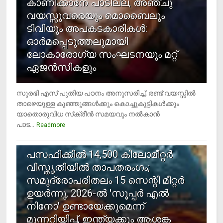
കാണിക്കാനേ പാടില്ല, അഞ്ചു
വയസ്സുവരെയും മൊബൈലും
ടിവിയും അപകടകാരികള്‍:
ഓര്‍മപ്പെടുത്തലുമായി
ലോകാരോഗ്യ സംഘടനയും മറ്റ്
ഏജന്‍സികളും
സുരഭി എസ് പുതിയ പഠനം അനുസരിച്ച്, രണ്ട് വയസ്സില്‍
താഴെയുള്ള കുഞ്ഞുങ്ങള്‍ക്കും കൊച്ചുകുട്ടികള്‍ക്കും
യാതൊരുവിധ സ്‌ക്രീന്‍ സമയവും നല്‍കാന്‍
പാട...
Readmore
5
പസഫിക്കില്‍ 14,500 കിലോമീറ്റര്‍
വിസ്തൃതിയില്‍ താപതരംഗം;
സമുദ്രോപരിതലം 15 സെന്റി മീറ്റര്‍
ഉയര്‍ന്നു, 2026-ല്‍ 'സൂപ്പര്‍ എല്‍
നിനോ' ഉണ്ടായേക്കുമെന്ന്
മുന്നറിയിപ്പ്, ഇന്ത്യക്കും ആശങ്ക