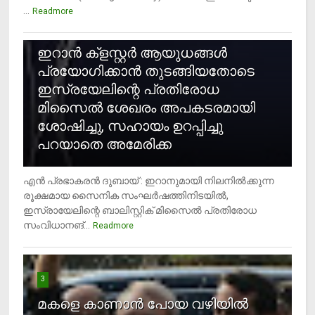
...
Readmore
2
ഇറാന്‍ ക്‌ളസ്റ്റര്‍ ആയുധങ്ങള്‍
പ്രയോഗിക്കാന്‍ തുടങ്ങിയതോടെ
ഇസ്രയേലിന്റെ പ്രതിരോധ
മിസൈല്‍ ശേഖരം അപകടരമായി
ശോഷിച്ചു, സഹായം ഉറപ്പിച്ചു
പറയാതെ അമേരിക്ക
എന്‍ പ്രഭാകരന്‍ ദുബായ് : ഇറാനുമായി നിലനില്‍ക്കുന്ന
രൂക്ഷമായ സൈനിക സംഘര്‍ഷത്തിനിടയില്‍,
ഇസ്രായേലിന്റെ ബാലിസ്റ്റിക് മിസൈല്‍ പ്രതിരോധ
സംവിധാനങ്...
Readmore
3
മകളെ കാണാന്‍ പോയ വഴിയില്‍