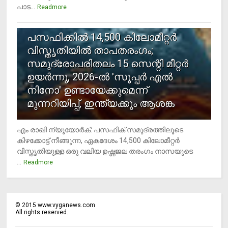
പാട...
Readmore
5
പസഫിക്കില്‍ 14,500 കിലോമീറ്റര്‍
വിസ്തൃതിയില്‍ താപതരംഗം;
സമുദ്രോപരിതലം 15 സെന്റി മീറ്റര്‍
ഉയര്‍ന്നു, 2026-ല്‍ 'സൂപ്പര്‍ എല്‍
നിനോ' ഉണ്ടായേക്കുമെന്ന്
മുന്നറിയിപ്പ്, ഇന്ത്യക്കും ആശങ്ക
എം രാഖി ന്യൂയോര്‍ക്: പസഫിക് സമുദ്രത്തിലൂടെ
കിഴക്കോട്ട് നീങ്ങുന്ന, ഏകദേശം 14,500 കിലോമീറ്റര്‍
വിസ്തൃതിയുള്ള ഒരു വലിയ ഉഷ്ണജല തരംഗം നാസയുടെ
...
Readmore
©
2015
www.vyganews.com
All rights reserved.