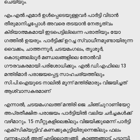
ചെയ്യും.
എം.എൽ.എമാർ ഉൾപ്പെടെയുള്ളവർ പാർട്ടി വിടാൻ
തീരുമാനിച്ചപ്പോൾ അവരെ തടയാൻ നേതൃത്വം
ക്രിയാത്മകമായി ഇടപെട്ടില്ലെന്ന പരാതിയും യോ​
ഗത്തിൽ ഉയരും. പാർട്ടിക്ക് ഉറച്ച സ്വാധീനമുണ്ടായിരുന്ന
വൈക്കം, ചാത്തന്നൂർ, ചടയമംഗലം, തൃശൂർ,
കൊടുങ്ങല്ലൂർ മണ്ഡലങ്ങളിലെ തോൽവി
ഗൗരവകരമായി പരിശോധിക്കും. എൽ.ഡി.എഫിലെ 13
മന്ത്രിമാർ പരാജയപ്പെട്ട സാഹചര്യത്തിലും
സി.പി.ഐയുടെ നാലിൽ മൂന്ന് മന്ത്രിമാരും വിജയിച്ചത്
ആശ്വാസകരമാണ്
എന്നാൽ, ചടയമംഗലത്ത് മന്ത്രി ജെ. ചിഞ്ചുറാണിയേറ്റ
അപ്രതീക്ഷിത പരാജയം പാർട്ടിയിൽ വലിയ ചർച്ചകൾക്ക്
വഴിമാറും. 15 സീറ്റുകളിലെങ്കിലും വിജയിക്കുമെന്ന് പാർട്ടി
എക്സിക്യൂട്ടിവ് കണക്കുകൂട്ടിയിരുന്നെങ്കിലും ഫലം
വന്നപ്പോൾ അത് എട്ടിലൊതുങ്ങി. കാഞ്ഞങ്ങാട്, പട്ടാമ്പി,