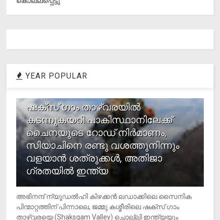
കൊല്ലപ്പെട്ടു
YEAR POPULAR
1
ഷക്സ് ​ഗാം താഴ്‌വരയിൽ
കടന്നുകയറി പാകിസ്ഥാനിലേക്ക്
ചൈനയുടെ റോഡ് നിർമാണം,
സിയാചിനെ രണ്ടു വശത്തുനിന്നും
വളയാൻ ശത്രുക്കൾ, അതിജാ​
ഗ്രതയിൽ ഇന്ത്യ
അഭിനന്ദ് ന്യൂഡൽഹി കിഴക്കൻ ലഡാക്കിലെ സൈനിക
പിന്മാറ്റത്തിന് പിന്നാലെ, ജമ്മു കശ്മീരിലെ ഷക്സ് ​ഗാം
താഴ്‌വരയെ (Shaksgam Valley) ചൊല്ലി ഇന്ത്യയും