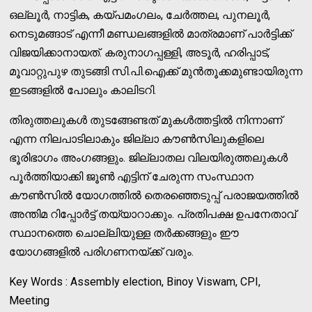
ഒല്ലൂർ, നാട്ടിക, കയ്പമംഗലം, ചേർത്തല, പുനലൂർ,
നെടുമങ്ങാട് എന്നീ മണ്ഡലങ്ങളിൽ മാത്രമാണ് പാർട്ടിക്ക്
വിജയിക്കാനായത്. കരുനാഗപ്പള്ളി, അടൂർ, ഹരിപ്പാട്,
മൂവാറ്റുപുഴ തുടങ്ങി സി.പി.ഐക്ക് മുൻതൂക്കമുണ്ടായിരുന്ന
ഇടങ്ങളിൽ പോലും കാലിടറി.
തിരുത്തലുകൾ തുടങ്ങേണ്ടത് മുകൾത്തട്ടിൽ നിന്നാണ്
എന്ന നിലപാടിലാകും ജില്ലാ കൗൺസിലുകളിലെ
ഭൂരിഭാഗം അംഗങ്ങളും. ജില്ലാതല വിലയിരുത്തലുകൾ
പൂർത്തിയാക്കി ജൂൺ എട്ടിന് ചേരുന്ന സംസ്ഥാന
കൗൺസിൽ യോഗത്തിൽ തെരഞ്ഞെടുപ്പ് പരാജയത്തിൽ
അന്തിമ റിപ്പോർട്ട് തയ്യാറാക്കും. പ്രതിപക്ഷ ഉപനേതാവ്
സ്ഥാനത്തെ ചൊല്ലിയുള്ള തർക്കങ്ങളും ഈ
യോഗങ്ങളിൽ പരിഗണനയ്ക്ക് വരും.
Key Words : Assembly election, Binoy Viswam, CPI,
Meeting