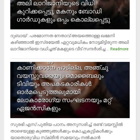
അലി ലാറിജാനിയുടെ വിധി
കുറിക്കപ്പെട്ടു, മകനും ബോഡി
ഗാര്‍ഡുകളും ഒപ്പം കൊല്ലപ്പെട്ടു
ദുബായ് : പരമോന്നത നേതാവ് അയത്തൊള്ള ഖമേനി
കഴിഞ്ഞാല്‍ ഇസ്രയേല്‍ ഏറ്റവുമധികം നോട്ടമിട്ടിരുന്ന അലി
ലാറിജാനിയെ വധിച്ചത് മകളുടെ വീട് സന്ദര്‍ശിച്ച ...
4
Readmore
രണ്ടു വയസ്സില്‍ താഴെ സ്‌ക്രീന്‍
കാണിക്കാനേ പാടില്ല, അഞ്ചു
വയസ്സുവരെയും മൊബൈലും
ടിവിയും അപകടകാരികള്‍:
ഓര്‍മപ്പെടുത്തലുമായി
ലോകാരോഗ്യ സംഘടനയും മറ്റ്
ഏജന്‍സികളും
സുരഭി എസ് പുതിയ പഠനം അനുസരിച്ച്, രണ്ട് വയസ്സില്‍
താഴെയുള്ള കുഞ്ഞുങ്ങള്‍ക്കും കൊച്ചുകുട്ടികള്‍ക്കും
യാതൊരുവിധ സ്‌ക്രീന്‍ സമയവും നല്‍കാന്‍