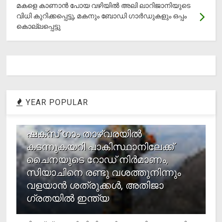
മകളെ കാണാന്‍ പോയ വഴിയില്‍ അലി ലാറിജാനിയുടെ
വിധി കുറിക്കപ്പെട്ടു, മകനും ബോഡി ഗാര്‍ഡുകളും ഒപ്പം
കൊല്ലപ്പെട്ടു
YEAR POPULAR
1
ഷക്സ് ​ഗാം താഴ്‌വരയിൽ
കടന്നുകയറി പാകിസ്ഥാനിലേക്ക്
ചൈനയുടെ റോഡ് നിർമാണം,
സിയാചിനെ രണ്ടു വശത്തുനിന്നും
വളയാൻ ശത്രുക്കൾ, അതിജാ​
ഗ്രതയിൽ ഇന്ത്യ