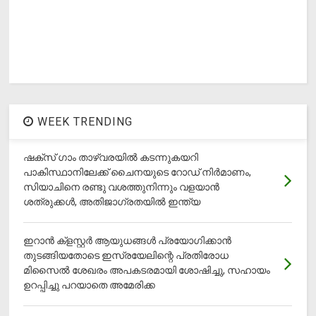
WEEK TRENDING
ഷക്സ് ​ഗാം താഴ്‌വരയിൽ കടന്നുകയറി
പാകിസ്ഥാനിലേക്ക് ചൈനയുടെ റോഡ് നിർമാണം,
സിയാചിനെ രണ്ടു വശത്തുനിന്നും വളയാൻ
ശത്രുക്കൾ, അതിജാ​ഗ്രതയിൽ ഇന്ത്യ
ഇറാന്‍ ക്‌ളസ്റ്റര്‍ ആയുധങ്ങള്‍ പ്രയോഗിക്കാന്‍
തുടങ്ങിയതോടെ ഇസ്രയേലിന്റെ പ്രതിരോധ
മിസൈല്‍ ശേഖരം അപകടരമായി ശോഷിച്ചു, സഹായം
ഉറപ്പിച്ചു പറയാതെ അമേരിക്ക