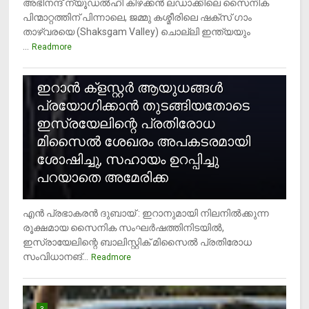
അഭിനന്ദ് ന്യൂഡൽഹി കിഴക്കൻ ലഡാക്കിലെ സൈനിക
പിന്മാറ്റത്തിന് പിന്നാലെ, ജമ്മു കശ്മീരിലെ ഷക്സ് ​ഗാം
താഴ്‌വരയെ (Shaksgam Valley) ചൊല്ലി ഇന്ത്യയും
...
Readmore
2
ഇറാന്‍ ക്‌ളസ്റ്റര്‍ ആയുധങ്ങള്‍
പ്രയോഗിക്കാന്‍ തുടങ്ങിയതോടെ
ഇസ്രയേലിന്റെ പ്രതിരോധ
മിസൈല്‍ ശേഖരം അപകടരമായി
ശോഷിച്ചു, സഹായം ഉറപ്പിച്ചു
പറയാതെ അമേരിക്ക
എന്‍ പ്രഭാകരന്‍ ദുബായ് : ഇറാനുമായി നിലനില്‍ക്കുന്ന
രൂക്ഷമായ സൈനിക സംഘര്‍ഷത്തിനിടയില്‍,
ഇസ്രായേലിന്റെ ബാലിസ്റ്റിക് മിസൈല്‍ പ്രതിരോധ
സംവിധാനങ്...
Readmore