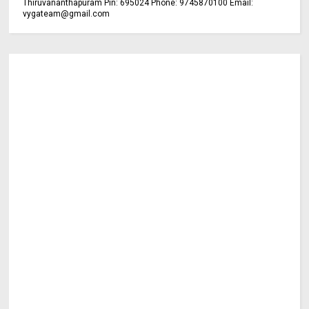
Thiruvananthapuram Pin: 695024 Phone: 9745870100 Email:
vygateam@gmail.com