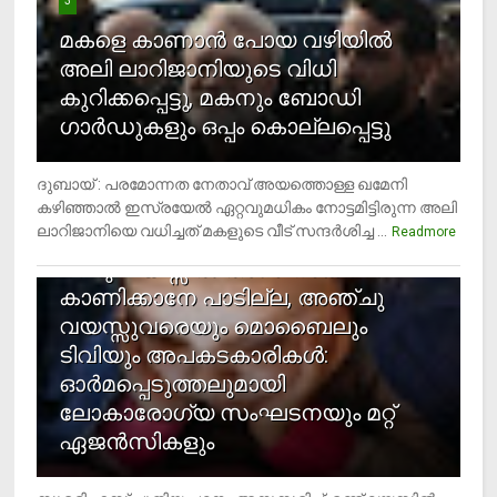
3
മകളെ കാണാന്‍ പോയ വഴിയില്‍
അലി ലാറിജാനിയുടെ വിധി
കുറിക്കപ്പെട്ടു, മകനും ബോഡി
ഗാര്‍ഡുകളും ഒപ്പം കൊല്ലപ്പെട്ടു
ദുബായ് : പരമോന്നത നേതാവ് അയത്തൊള്ള ഖമേനി
കഴിഞ്ഞാല്‍ ഇസ്രയേല്‍ ഏറ്റവുമധികം നോട്ടമിട്ടിരുന്ന അലി
ലാറിജാനിയെ വധിച്ചത് മകളുടെ വീട് സന്ദര്‍ശിച്ച ...
4
Readmore
രണ്ടു വയസ്സില്‍ താഴെ സ്‌ക്രീന്‍
കാണിക്കാനേ പാടില്ല, അഞ്ചു
വയസ്സുവരെയും മൊബൈലും
ടിവിയും അപകടകാരികള്‍:
ഓര്‍മപ്പെടുത്തലുമായി
ലോകാരോഗ്യ സംഘടനയും മറ്റ്
ഏജന്‍സികളും