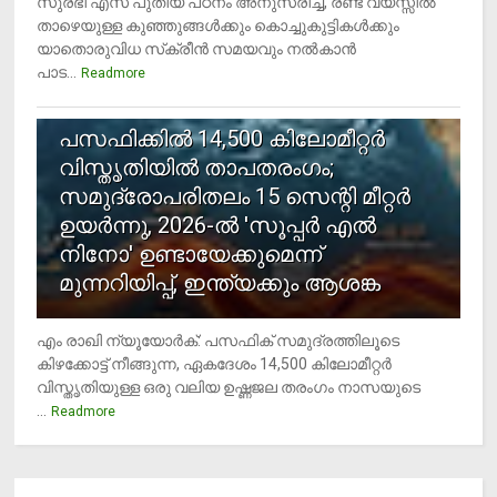
സുരഭി എസ് പുതിയ പഠനം അനുസരിച്ച്, രണ്ട് വയസ്സില്‍
താഴെയുള്ള കുഞ്ഞുങ്ങള്‍ക്കും കൊച്ചുകുട്ടികള്‍ക്കും
യാതൊരുവിധ സ്‌ക്രീന്‍ സമയവും നല്‍കാന്‍
പാട...
Readmore
5
പസഫിക്കില്‍ 14,500 കിലോമീറ്റര്‍
വിസ്തൃതിയില്‍ താപതരംഗം;
സമുദ്രോപരിതലം 15 സെന്റി മീറ്റര്‍
ഉയര്‍ന്നു, 2026-ല്‍ 'സൂപ്പര്‍ എല്‍
നിനോ' ഉണ്ടായേക്കുമെന്ന്
മുന്നറിയിപ്പ്, ഇന്ത്യക്കും ആശങ്ക
എം രാഖി ന്യൂയോര്‍ക്: പസഫിക് സമുദ്രത്തിലൂടെ
കിഴക്കോട്ട് നീങ്ങുന്ന, ഏകദേശം 14,500 കിലോമീറ്റര്‍
വിസ്തൃതിയുള്ള ഒരു വലിയ ഉഷ്ണജല തരംഗം നാസയുടെ
...
Readmore