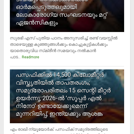
ഓര്‍മപ്പെടുത്തലുമായി
ലോകാരോഗ്യ സംഘടനയും മറ്റ്
ഏജന്‍സികളും
സുരഭി എസ് പുതിയ പഠനം അനുസരിച്ച്, രണ്ട് വയസ്സില്‍
താഴെയുള്ള കുഞ്ഞുങ്ങള്‍ക്കും കൊച്ചുകുട്ടികള്‍ക്കും
യാതൊരുവിധ സ്‌ക്രീന്‍ സമയവും നല്‍കാന്‍
പാട...
Readmore
5
പസഫിക്കില്‍ 14,500 കിലോമീറ്റര്‍
വിസ്തൃതിയില്‍ താപതരംഗം;
സമുദ്രോപരിതലം 15 സെന്റി മീറ്റര്‍
ഉയര്‍ന്നു, 2026-ല്‍ 'സൂപ്പര്‍ എല്‍
നിനോ' ഉണ്ടായേക്കുമെന്ന്
മുന്നറിയിപ്പ്, ഇന്ത്യക്കും ആശങ്ക
എം രാഖി ന്യൂയോര്‍ക്: പസഫിക് സമുദ്രത്തിലൂടെ