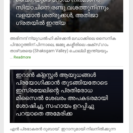
സിയാചിനെ രണ്ടു വശത്തുനിന്നും
വളയാൻ ശത്രുക്കൾ, അതിജാ​
ഗ്രതയിൽ ഇന്ത്യ
അഭിനന്ദ് ന്യൂഡൽഹി കിഴക്കൻ ലഡാക്കിലെ സൈനിക
പിന്മാറ്റത്തിന് പിന്നാലെ, ജമ്മു കശ്മീരിലെ ഷക്സ് ​ഗാം
താഴ്‌വരയെ (Shaksgam Valley) ചൊല്ലി ഇന്ത്യയും
...
Readmore
2
ഇറാന്‍ ക്‌ളസ്റ്റര്‍ ആയുധങ്ങള്‍
പ്രയോഗിക്കാന്‍ തുടങ്ങിയതോടെ
ഇസ്രയേലിന്റെ പ്രതിരോധ
മിസൈല്‍ ശേഖരം അപകടരമായി
ശോഷിച്ചു, സഹായം ഉറപ്പിച്ചു
പറയാതെ അമേരിക്ക
എന്‍ പ്രഭാകരന്‍ ദുബായ് : ഇറാനുമായി നിലനില്‍ക്കുന്ന