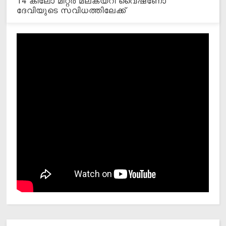
14 കിലോ മീറ്റര്‍ മലകയറി വൈഷ്‌ണോ
ദേവിയുടെ സവിധത്തിലേക്ക്