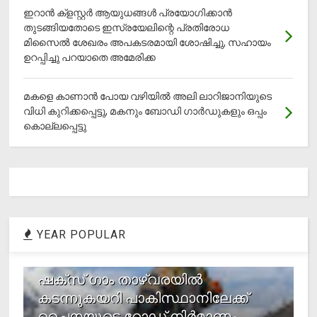
ഇറാന്‍ ക്‌ളസ്റ്റര്‍ ആയുധങ്ങള്‍ പ്രയോഗിക്കാന്‍
തുടങ്ങിയതോടെ ഇസ്രയേലിന്റെ പ്രതിരോധ
മിസൈല്‍ ശേഖരം അപകടരമായി ശോഷിച്ചു, സഹായം
ഉറപ്പിച്ചു പറയാതെ അമേരിക്ക
മകളെ കാണാന്‍ പോയ വഴിയില്‍ അലി ലാറിജാനിയുടെ
വിധി കുറിക്കപ്പെട്ടു, മകനും ബോഡി ഗാര്‍ഡുകളും ഒപ്പം
കൊല്ലപ്പെട്ടു
YEAR POPULAR
1
ഷക്സ് ​ഗാം താഴ്‌വരയിൽ
കടന്നുകയറി പാകിസ്ഥാനിലേക്ക്
ചൈനയുടെ റോഡ് നിർമാണം,