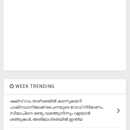
WEEK TRENDING
ഷക്സ് ​ഗാം താഴ്‌വരയിൽ കടന്നുകയറി
പാകിസ്ഥാനിലേക്ക് ചൈനയുടെ റോഡ് നിർമാണം,
സിയാചിനെ രണ്ടു വശത്തുനിന്നും വളയാൻ
ശത്രുക്കൾ, അതിജാ​ഗ്രതയിൽ ഇന്ത്യ