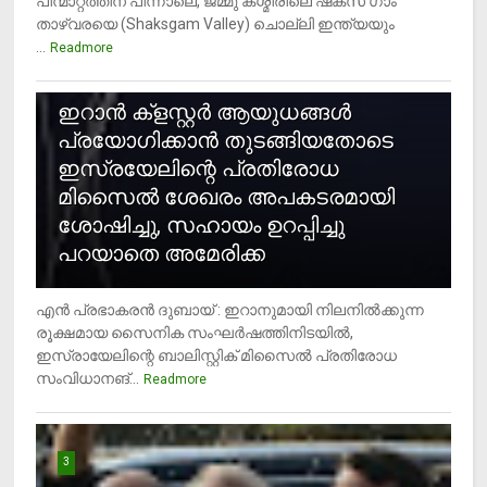
പിന്മാറ്റത്തിന് പിന്നാലെ, ജമ്മു കശ്മീരിലെ ഷക്സ് ​ഗാം
താഴ്‌വരയെ (Shaksgam Valley) ചൊല്ലി ഇന്ത്യയും
...
Readmore
2
ഇറാന്‍ ക്‌ളസ്റ്റര്‍ ആയുധങ്ങള്‍
പ്രയോഗിക്കാന്‍ തുടങ്ങിയതോടെ
ഇസ്രയേലിന്റെ പ്രതിരോധ
മിസൈല്‍ ശേഖരം അപകടരമായി
ശോഷിച്ചു, സഹായം ഉറപ്പിച്ചു
പറയാതെ അമേരിക്ക
എന്‍ പ്രഭാകരന്‍ ദുബായ് : ഇറാനുമായി നിലനില്‍ക്കുന്ന
രൂക്ഷമായ സൈനിക സംഘര്‍ഷത്തിനിടയില്‍,
ഇസ്രായേലിന്റെ ബാലിസ്റ്റിക് മിസൈല്‍ പ്രതിരോധ
സംവിധാനങ്...
Readmore
3