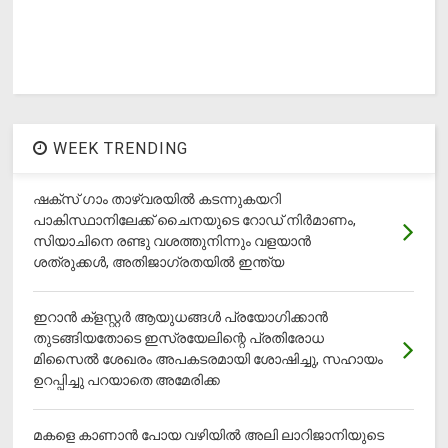
WEEK TRENDING
ഷക്സ് ​ഗാം താഴ്‌വരയിൽ കടന്നുകയറി
പാകിസ്ഥാനിലേക്ക് ചൈനയുടെ റോഡ് നിർമാണം,
സിയാചിനെ രണ്ടു വശത്തുനിന്നും വളയാൻ
ശത്രുക്കൾ, അതിജാ​ഗ്രതയിൽ ഇന്ത്യ
ഇറാന്‍ ക്‌ളസ്റ്റര്‍ ആയുധങ്ങള്‍ പ്രയോഗിക്കാന്‍
തുടങ്ങിയതോടെ ഇസ്രയേലിന്റെ പ്രതിരോധ
മിസൈല്‍ ശേഖരം അപകടരമായി ശോഷിച്ചു, സഹായം
ഉറപ്പിച്ചു പറയാതെ അമേരിക്ക
മകളെ കാണാന്‍ പോയ വഴിയില്‍ അലി ലാറിജാനിയുടെ