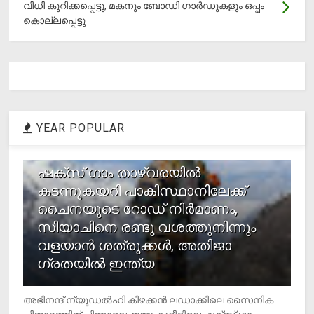
വിധി കുറിക്കപ്പെട്ടു, മകനും ബോഡി ഗാര്‍ഡുകളും ഒപ്പം
കൊല്ലപ്പെട്ടു
YEAR POPULAR
1
ഷക്സ് ​ഗാം താഴ്‌വരയിൽ
കടന്നുകയറി പാകിസ്ഥാനിലേക്ക്
ചൈനയുടെ റോഡ് നിർമാണം,
സിയാചിനെ രണ്ടു വശത്തുനിന്നും
വളയാൻ ശത്രുക്കൾ, അതിജാ​
ഗ്രതയിൽ ഇന്ത്യ
അഭിനന്ദ് ന്യൂഡൽഹി കിഴക്കൻ ലഡാക്കിലെ സൈനിക