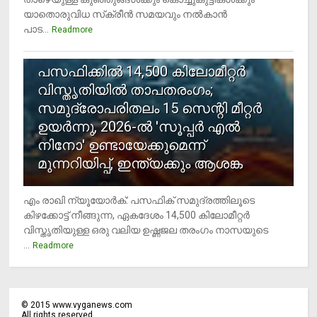
യാതൊരുവിധ സ്‌ക്രീന്‍ സമയവും നല്‍കാന്‍
പാട...
Readmore
5
പസഫിക്കില്‍ 14,500 കിലോമീറ്റര്‍
വിസ്തൃതിയില്‍ താപതരംഗം;
സമുദ്രോപരിതലം 15 സെന്റി മീറ്റര്‍
ഉയര്‍ന്നു, 2026-ല്‍ 'സൂപ്പര്‍ എല്‍
നിനോ' ഉണ്ടായേക്കുമെന്ന്
മുന്നറിയിപ്പ്, ഇന്ത്യക്കും ആശങ്ക
എം രാഖി ന്യൂയോര്‍ക്: പസഫിക് സമുദ്രത്തിലൂടെ
കിഴക്കോട്ട് നീങ്ങുന്ന, ഏകദേശം 14,500 കിലോമീറ്റര്‍
വിസ്തൃതിയുള്ള ഒരു വലിയ ഉഷ്ണജല തരംഗം നാസയുടെ
...
Readmore
©
2015
www.vyganews.com
All rights reserved.