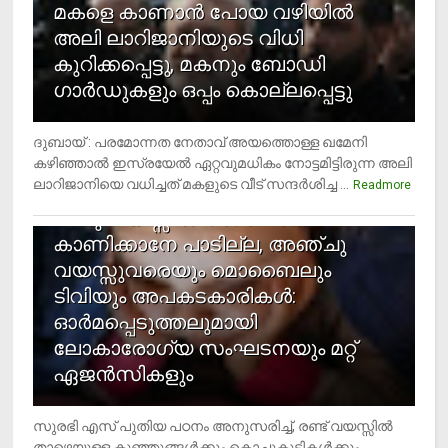
മകളെ കാണാന്‍ പോയ വഴിയില്‍
അലി ലാറിജാനിയുടെ വിധി
കുറിക്കപ്പെട്ടു, മകനും ബോഡി
ഗാര്‍ഡുകളും ഒപ്പം കൊല്ലപ്പെട്ടു
ദുബായ് : പരമോന്നത നേതാവ് അയത്തൊള്ള ഖമേനി
കഴിഞ്ഞാല്‍ ഇസ്രയേല്‍ ഏറ്റവുമധികം നോട്ടമിട്ടിരുന്ന അലി
ലാറിജാനിയെ വധിച്ചത് മകളുടെ വീട് സന്ദര്‍ശിച്ച ...
4
Readmore
രണ്ടു വയസ്സില്‍ താഴെ സ്‌ക്രീന്‍
കാണിക്കാനേ പാടില്ല, അഞ്ചു
വയസ്സുവരെയും മൊബൈലും
ടിവിയും അപകടകാരികള്‍:
ഓര്‍മപ്പെടുത്തലുമായി
ലോകാരോഗ്യ സംഘടനയും മറ്റ്
ഏജന്‍സികളും
സുരഭി എസ് പുതിയ പഠനം അനുസരിച്ച്, രണ്ട് വയസ്സില്‍
താഴെയുള്ള കുഞ്ഞുങ്ങള്‍ക്കും കൊച്ചുകുട്ടികള്‍ക്കും