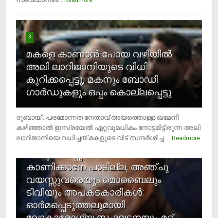
Readmore
3
മകളെ കാണാന്‍ പോയ വഴിയില്‍
അലി ലാറിജാനിയുടെ വിധി
കുറിക്കപ്പെട്ടു, മകനും ബോഡി
ഗാര്‍ഡുകളും ഒപ്പം കൊല്ലപ്പെട്ടു
ദുബായ് : പരമോന്നത നേതാവ് അയത്തൊള്ള ഖമേനി
കഴിഞ്ഞാല്‍ ഇസ്രയേല്‍ ഏറ്റവുമധികം നോട്ടമിട്ടിരുന്ന അലി
ലാറിജാനിയെ വധിച്ചത് മകളുടെ വീട് സന്ദര്‍ശിച്ച ...
4
Readmore
രണ്ടു വയസ്സില്‍ താഴെ സ്‌ക്രീന്‍
കാണിക്കാനേ പാടില്ല, അഞ്ചു
വയസ്സുവരെയും മൊബൈലും
ടിവിയും അപകടകാരികള്‍:
ഓര്‍മപ്പെടുത്തലുമായി
ലോകാരോഗ്യ സംഘടനയും മറ്റ്