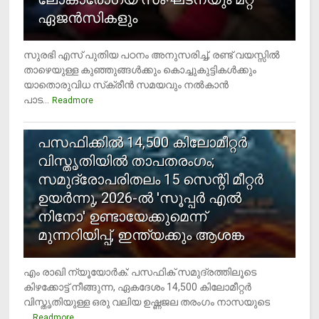
ഏജന്‍സികളും
സുരഭി എസ് പുതിയ പഠനം അനുസരിച്ച്, രണ്ട് വയസ്സില്‍
താഴെയുള്ള കുഞ്ഞുങ്ങള്‍ക്കും കൊച്ചുകുട്ടികള്‍ക്കും
യാതൊരുവിധ സ്‌ക്രീന്‍ സമയവും നല്‍കാന്‍
പാട...
Readmore
5
പസഫിക്കില്‍ 14,500 കിലോമീറ്റര്‍
വിസ്തൃതിയില്‍ താപതരംഗം;
സമുദ്രോപരിതലം 15 സെന്റി മീറ്റര്‍
ഉയര്‍ന്നു, 2026-ല്‍ 'സൂപ്പര്‍ എല്‍
നിനോ' ഉണ്ടായേക്കുമെന്ന്
മുന്നറിയിപ്പ്, ഇന്ത്യക്കും ആശങ്ക
എം രാഖി ന്യൂയോര്‍ക്: പസഫിക് സമുദ്രത്തിലൂടെ
കിഴക്കോട്ട് നീങ്ങുന്ന, ഏകദേശം 14,500 കിലോമീറ്റര്‍
വിസ്തൃതിയുള്ള ഒരു വലിയ ഉഷ്ണജല തരംഗം നാസയുടെ
...
Readmore