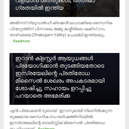
വളയാൻ ശത്രുക്കൾ, അതിജാ​
ഗ്രതയിൽ ഇന്ത്യ
അഭിനന്ദ് ന്യൂഡൽഹി കിഴക്കൻ ലഡാക്കിലെ സൈനിക
പിന്മാറ്റത്തിന് പിന്നാലെ, ജമ്മു കശ്മീരിലെ ഷക്സ് ​ഗാം
താഴ്‌വരയെ (Shaksgam Valley) ചൊല്ലി ഇന്ത്യയും
...
Readmore
2
ഇറാന്‍ ക്‌ളസ്റ്റര്‍ ആയുധങ്ങള്‍
പ്രയോഗിക്കാന്‍ തുടങ്ങിയതോടെ
ഇസ്രയേലിന്റെ പ്രതിരോധ
മിസൈല്‍ ശേഖരം അപകടരമായി
ശോഷിച്ചു, സഹായം ഉറപ്പിച്ചു
പറയാതെ അമേരിക്ക
എന്‍ പ്രഭാകരന്‍ ദുബായ് : ഇറാനുമായി നിലനില്‍ക്കുന്ന
രൂക്ഷമായ സൈനിക സംഘര്‍ഷത്തിനിടയില്‍,
ഇസ്രായേലിന്റെ ബാലിസ്റ്റിക് മിസൈല്‍ പ്രതിരോധ
സംവിധാനങ്...