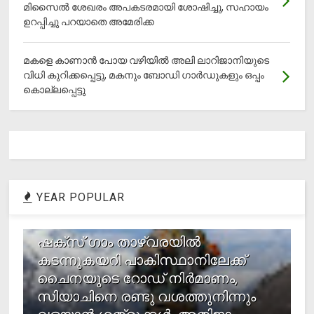
മിസൈല്‍ ശേഖരം അപകടരമായി ശോഷിച്ചു, സഹായം
ഉറപ്പിച്ചു പറയാതെ അമേരിക്ക
മകളെ കാണാന്‍ പോയ വഴിയില്‍ അലി ലാറിജാനിയുടെ
വിധി കുറിക്കപ്പെട്ടു, മകനും ബോഡി ഗാര്‍ഡുകളും ഒപ്പം
കൊല്ലപ്പെട്ടു
YEAR POPULAR
1
ഷക്സ് ​ഗാം താഴ്‌വരയിൽ
കടന്നുകയറി പാകിസ്ഥാനിലേക്ക്
ചൈനയുടെ റോഡ് നിർമാണം,
സിയാചിനെ രണ്ടു വശത്തുനിന്നും