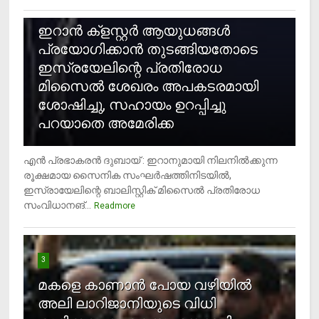
2
ഇറാന്‍ ക്‌ളസ്റ്റര്‍ ആയുധങ്ങള്‍
പ്രയോഗിക്കാന്‍ തുടങ്ങിയതോടെ
ഇസ്രയേലിന്റെ പ്രതിരോധ
മിസൈല്‍ ശേഖരം അപകടരമായി
ശോഷിച്ചു, സഹായം ഉറപ്പിച്ചു
പറയാതെ അമേരിക്ക
എന്‍ പ്രഭാകരന്‍ ദുബായ് : ഇറാനുമായി നിലനില്‍ക്കുന്ന
രൂക്ഷമായ സൈനിക സംഘര്‍ഷത്തിനിടയില്‍,
ഇസ്രായേലിന്റെ ബാലിസ്റ്റിക് മിസൈല്‍ പ്രതിരോധ
സംവിധാനങ്...
Readmore
3
മകളെ കാണാന്‍ പോയ വഴിയില്‍
അലി ലാറിജാനിയുടെ വിധി