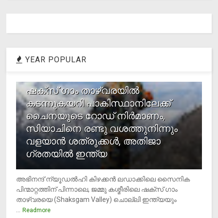
YEAR POPULAR
1
ഷക്സ് ​ഗാം താഴ്‌വരയിൽ
കടന്നുകയറി പാകിസ്ഥാനിലേക്ക്
ചൈനയുടെ റോഡ് നിർമാണം,
സിയാചിനെ രണ്ടു വശത്തുനിന്നും
വളയാൻ ശത്രുക്കൾ, അതിജാ​
ഗ്രതയിൽ ഇന്ത്യ
അഭിനന്ദ് ന്യൂഡൽഹി കിഴക്കൻ ലഡാക്കിലെ സൈനിക
പിന്മാറ്റത്തിന് പിന്നാലെ, ജമ്മു കശ്മീരിലെ ഷക്സ് ​ഗാം
താഴ്‌വരയെ (Shaksgam Valley) ചൊല്ലി ഇന്ത്യയും
...
Readmore