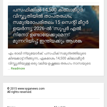
5
പസഫിക്കില്‍ 14,500 കിലോമീറ്റര്‍
വിസ്തൃതിയില്‍ താപതരംഗം;
സമുദ്രോപരിതലം 15 സെന്റി മീറ്റര്‍
ഉയര്‍ന്നു, 2026-ല്‍ 'സൂപ്പര്‍ എല്‍
നിനോ' ഉണ്ടായേക്കുമെന്ന്
മുന്നറിയിപ്പ്, ഇന്ത്യക്കും ആശങ്ക
എം രാഖി ന്യൂയോര്‍ക്: പസഫിക് സമുദ്രത്തിലൂടെ
കിഴക്കോട്ട് നീങ്ങുന്ന, ഏകദേശം 14,500 കിലോമീറ്റര്‍
വിസ്തൃതിയുള്ള ഒരു വലിയ ഉഷ്ണജല തരംഗം നാസയുടെ
...
Readmore
©
2015
www.vyganews.com
All rights reserved.