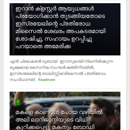
ഇറാന്‍ ക്‌ളസ്റ്റര്‍ ആയുധങ്ങള്‍
പ്രയോഗിക്കാന്‍ തുടങ്ങിയതോടെ
ഇസ്രയേലിന്റെ പ്രതിരോധ
മിസൈല്‍ ശേഖരം അപകടരമായി
ശോഷിച്ചു, സഹായം ഉറപ്പിച്ചു
പറയാതെ അമേരിക്ക
എന്‍ പ്രഭാകരന്‍ ദുബായ് : ഇറാനുമായി നിലനില്‍ക്കുന്ന
രൂക്ഷമായ സൈനിക സംഘര്‍ഷത്തിനിടയില്‍,
ഇസ്രായേലിന്റെ ബാലിസ്റ്റിക് മിസൈല്‍ പ്രതിരോധ
സംവിധാനങ്...
Readmore
3
മകളെ കാണാന്‍ പോയ വഴിയില്‍
അലി ലാറിജാനിയുടെ വിധി
കുറിക്കപ്പെട്ടു, മകനും ബോഡി