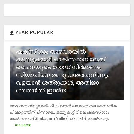
YEAR POPULAR
1
ഷക്സ് ​ഗാം താഴ്‌വരയിൽ
കടന്നുകയറി പാകിസ്ഥാനിലേക്ക്
ചൈനയുടെ റോഡ് നിർമാണം,
സിയാചിനെ രണ്ടു വശത്തുനിന്നും
വളയാൻ ശത്രുക്കൾ, അതിജാ​
ഗ്രതയിൽ ഇന്ത്യ
അഭിനന്ദ് ന്യൂഡൽഹി കിഴക്കൻ ലഡാക്കിലെ സൈനിക
പിന്മാറ്റത്തിന് പിന്നാലെ, ജമ്മു കശ്മീരിലെ ഷക്സ് ​ഗാം
താഴ്‌വരയെ (Shaksgam Valley) ചൊല്ലി ഇന്ത്യയും
...
Readmore
2