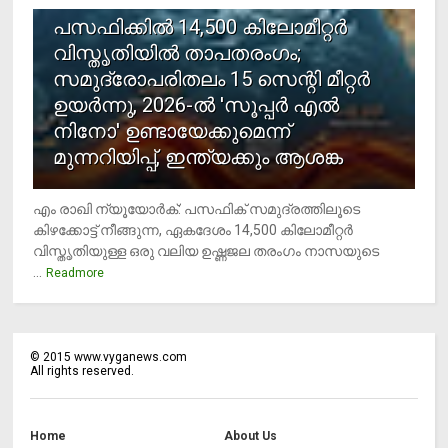
പസഫിക്കില്‍ 14,500 കിലോമീറ്റര്‍
വിസ്തൃതിയില്‍ താപതരംഗം;
സമുദ്രോപരിതലം 15 സെന്റി മീറ്റര്‍
ഉയര്‍ന്നു, 2026-ല്‍ 'സൂപ്പര്‍ എല്‍
നിനോ' ഉണ്ടായേക്കുമെന്ന്
മുന്നറിയിപ്പ്, ഇന്ത്യക്കും ആശങ്ക
എം രാഖി ന്യൂയോര്‍ക്: പസഫിക് സമുദ്രത്തിലൂടെ
കിഴക്കോട്ട് നീങ്ങുന്ന, ഏകദേശം 14,500 കിലോമീറ്റര്‍
വിസ്തൃതിയുള്ള ഒരു വലിയ ഉഷ്ണജല തരംഗം നാസയുടെ
...
Readmore
©
2015
www.vyganews.com
All rights reserved.
Home
About Us