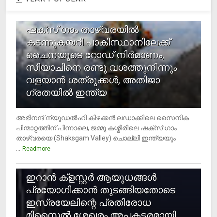
1
ഷക്സ് ​ഗാം താഴ്‌വരയിൽ
കടന്നുകയറി പാകിസ്ഥാനിലേക്ക്
ചൈനയുടെ റോഡ് നിർമാണം,
സിയാചിനെ രണ്ടു വശത്തുനിന്നും
വളയാൻ ശത്രുക്കൾ, അതിജാ​
ഗ്രതയിൽ ഇന്ത്യ
അഭിനന്ദ് ന്യൂഡൽഹി കിഴക്കൻ ലഡാക്കിലെ സൈനിക
പിന്മാറ്റത്തിന് പിന്നാലെ, ജമ്മു കശ്മീരിലെ ഷക്സ് ​ഗാം
താഴ്‌വരയെ (Shaksgam Valley) ചൊല്ലി ഇന്ത്യയും
...
Readmore
2
ഇറാന്‍ ക്‌ളസ്റ്റര്‍ ആയുധങ്ങള്‍
പ്രയോഗിക്കാന്‍ തുടങ്ങിയതോടെ
ഇസ്രയേലിന്റെ പ്രതിരോധ
മിസൈല്‍ ശേഖരം അപകടരമായി