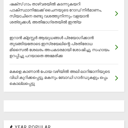
ഷക്സ് ​ഗാം താഴ്‌വരയിൽ കടന്നുകയറി
പാകിസ്ഥാനിലേക്ക് ചൈനയുടെ റോഡ് നിർമാണം,
സിയാചിനെ രണ്ടു വശത്തുനിന്നും വളയാൻ
ശത്രുക്കൾ, അതിജാ​ഗ്രതയിൽ ഇന്ത്യ
ഇറാന്‍ ക്‌ളസ്റ്റര്‍ ആയുധങ്ങള്‍ പ്രയോഗിക്കാന്‍
തുടങ്ങിയതോടെ ഇസ്രയേലിന്റെ പ്രതിരോധ
മിസൈല്‍ ശേഖരം അപകടരമായി ശോഷിച്ചു, സഹായം
ഉറപ്പിച്ചു പറയാതെ അമേരിക്ക
മകളെ കാണാന്‍ പോയ വഴിയില്‍ അലി ലാറിജാനിയുടെ
വിധി കുറിക്കപ്പെട്ടു, മകനും ബോഡി ഗാര്‍ഡുകളും ഒപ്പം
കൊല്ലപ്പെട്ടു
YEAR POPULAR