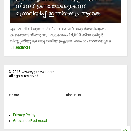
നിനോ' ഉണ്ടായേക്കുമെന്ന്
മുന്നറിയിപ്പ്, ഇന്ത്യക്കും ആശങ്ക
എം രാഖി ന്യൂയോര്‍ക്: പസഫിക് സമുദ്രത്തിലൂടെ
കിഴക്കോട്ട് നീങ്ങുന്ന, ഏകദേശം 14,500 കിലോമീറ്റര്‍
വിസ്തൃതിയുള്ള ഒരു വലിയ ഉഷ്ണജല തരംഗം നാസയുടെ
...
Readmore
©
2015
www.vyganews.com
All rights reserved.
Home
About Us
Privacy Policy
Grievance Redressal