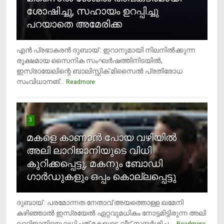
ശോഷിച്ചു, സഹായം ഉറപ്പിച്ചു
പറയാതെ അമേരിക്ക
എന്‍ പ്രഭാകരന്‍ ദുബായ് : ഇറാനുമായി നിലനില്‍ക്കുന്ന
രൂക്ഷമായ സൈനിക സംഘര്‍ഷത്തിനിടയില്‍,
ഇസ്രായേലിന്റെ ബാലിസ്റ്റിക് മിസൈല്‍ പ്രതിരോധ
സംവിധാനങ്...
Readmore
3
മകളെ കാണാന്‍ പോയ വഴിയില്‍
അലി ലാറിജാനിയുടെ വിധി
കുറിക്കപ്പെട്ടു, മകനും ബോഡി
ഗാര്‍ഡുകളും ഒപ്പം കൊല്ലപ്പെട്ടു
ദുബായ് : പരമോന്നത നേതാവ് അയത്തൊള്ള ഖമേനി
കഴിഞ്ഞാല്‍ ഇസ്രയേല്‍ ഏറ്റവുമധികം നോട്ടമിട്ടിരുന്ന അലി
ലാറിജാനിയെ വധിച്ചത് മകളുടെ വീട് സന്ദര്‍ശിച്ച ...
4
Readmore