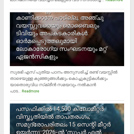
രണ്ടു വയസ്സില്‍ താഴെ സ്‌ക്രീന്‍
കാണിക്കാനേ പാടില്ല, അഞ്ചു
വയസ്സുവരെയും മൊബൈലും
ടിവിയും അപകടകാരികള്‍:
ഓര്‍മപ്പെടുത്തലുമായി
ലോകാരോഗ്യ സംഘടനയും മറ്റ്
ഏജന്‍സികളും
സുരഭി എസ് പുതിയ പഠനം അനുസരിച്ച്, രണ്ട് വയസ്സില്‍
താഴെയുള്ള കുഞ്ഞുങ്ങള്‍ക്കും കൊച്ചുകുട്ടികള്‍ക്കും
യാതൊരുവിധ സ്‌ക്രീന്‍ സമയവും നല്‍കാന്‍
പാട...
Readmore
5
പസഫിക്കില്‍ 14,500 കിലോമീറ്റര്‍
വിസ്തൃതിയില്‍ താപതരംഗം;
സമുദ്രോപരിതലം 15 സെന്റി മീറ്റര്‍
ഉയര്‍ന്നു, 2026-ല്‍ 'സൂപ്പര്‍ എല്‍