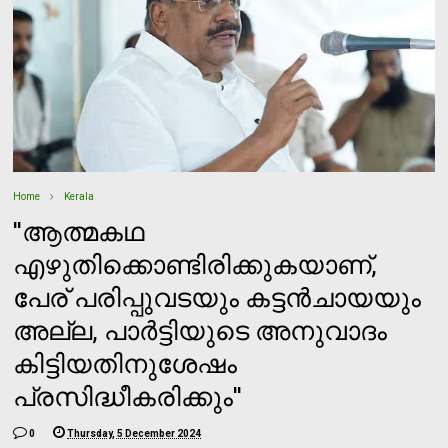
Home
Kerala
''ആത്മകഥ
എഴുതിക്കൊണ്ടിരിക്കുകയാണ്,
പേര് പരിപ്പുവടയും കട്ടന്‍ചായയും
അല്ല, പാര്‍ട്ടിയുടെ അനുവാദം
കിട്ടിയതിനുശേഷം
പ്രസിദ്ധീകരിക്കും''
0
Thursday, 5 December 2024